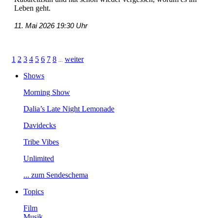
Lebengeht.
11.Mai202619:30Uhr
1
2
3
4
5
6
7
8
weiter
...
Shows
MorningShow
Dalia’sLateNightLemonade
Davidecks
TribeVibes
Unlimited
...zumSendeschema
Topics
Film
Musik