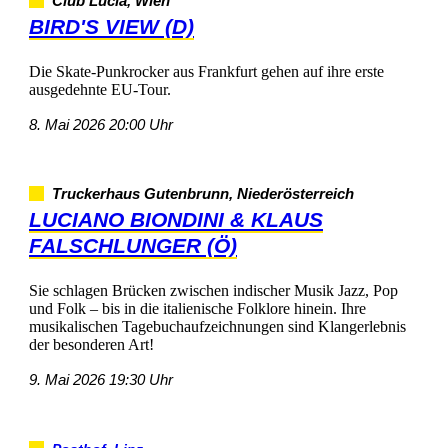
ClubLucia,Wien
BIRD'SVIEW(D)
DieSkate-PunkrockerausFrankfurtgehenaufihreerste
ausgedehnteEU-Tour.
8.Mai202620:00Uhr
TruckerhausGutenbrunn,Niederösterreich
LUCIANOBIONDINI&KLAUS
FALSCHLUNGER(Ö)
SieschlagenBrückenzwischenindischerMusikJazz,Pop
undFolk–bisindieitalienischeFolklorehinein.Ihre
musikalischenTagebuchaufzeichnungensindKlangerlebnis
derbesonderenArt!
9.Mai202619:30Uhr