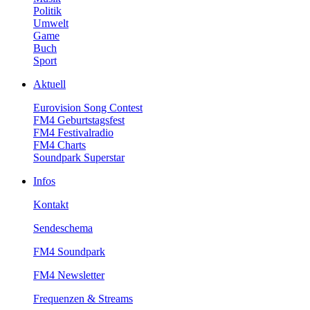
Politik
Umwelt
Game
Buch
Sport
Aktuell
EurovisionSongContest
FM4Geburtstagsfest
FM4Festivalradio
FM4Charts
SoundparkSuperstar
Infos
Kontakt
Sendeschema
FM4Soundpark
FM4Newsletter
Frequenzen&Streams