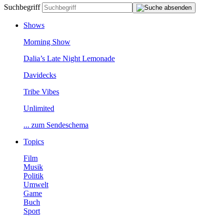
Suchbegriff
Shows
MorningShow
Dalia’sLateNightLemonade
Davidecks
TribeVibes
Unlimited
...zumSendeschema
Topics
Film
Musik
Politik
Umwelt
Game
Buch
Sport