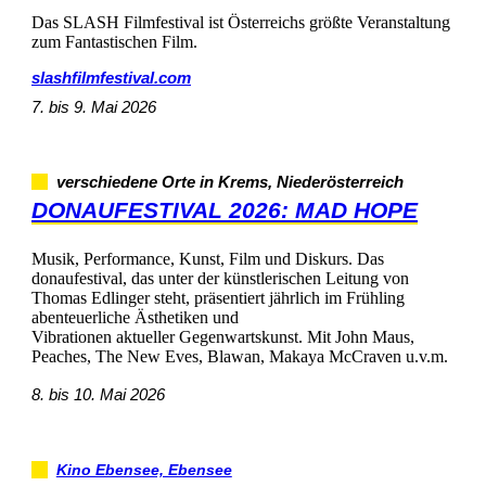
DasSLASHFilmfestivalistÖsterreichsgrößteVeranstaltung
zumFantastischenFilm.
slashfilmfestival.com
7.bis9.Mai2026
verschiedeneOrteinKrems,Niederösterreich
DONAUFESTIVAL2026:MADHOPE
Musik,Performance,Kunst,FilmundDiskurs.Das
donaufestival,dasunterderkünstlerischenLeitungvon
ThomasEdlingersteht,präsentiertjährlichimFrühling
abenteuerlicheÄsthetikenund
VibrationenaktuellerGegenwartskunst.MitJohnMaus,
Peaches,TheNewEves,Blawan,MakayaMcCravenu.v.m.
8.bis10.Mai2026
KinoEbensee,Ebensee