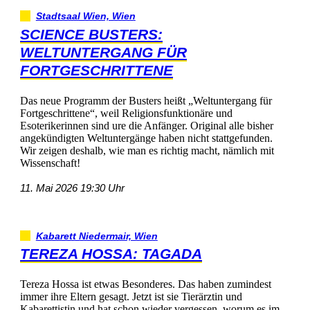
StadtsaalWien,Wien
SCIENCEBUSTERS:
WELTUNTERGANGFÜR
FORTGESCHRITTENE
DasneueProgrammderBustersheißt„Weltuntergangfür
Fortgeschrittene“,weilReligionsfunktionäreund
EsoterikerinnensinduredieAnfänger.Originalallebisher
angekündigtenWeltuntergängehabennichtstattgefunden.
Wirzeigendeshalb,wiemanesrichtigmacht,nämlichmit
Wissenschaft!
11.Mai202619:30Uhr
KabarettNiedermair,Wien
TEREZAHOSSA:TAGADA
TerezaHossaistetwasBesonderes.Dashabenzumindest
immerihreElterngesagt.JetztistsieTierärztinund
Kabarettistinundhatschonwiedervergessen,worumesim