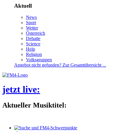
Aktuell
News
Sport
Wetter
Österreich
Debatte
Science
Help
Religion
Volksgruppen
Angebotnichtgefunden?ZurGesamtübersicht...
jetztlive
:
AktuellerMusiktitel: