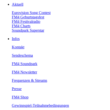
Aktuell
EurovisionSongContest
FM4Geburtstagsfest
FM4Festivalradio
FM4Charts
SoundparkSuperstar
Infos
Kontakt
Sendeschema
FM4Soundpark
FM4Newsletter
Frequenzen&Streams
Presse
FM4Shop
Gewinnspiel-Teilnahmebedingungen