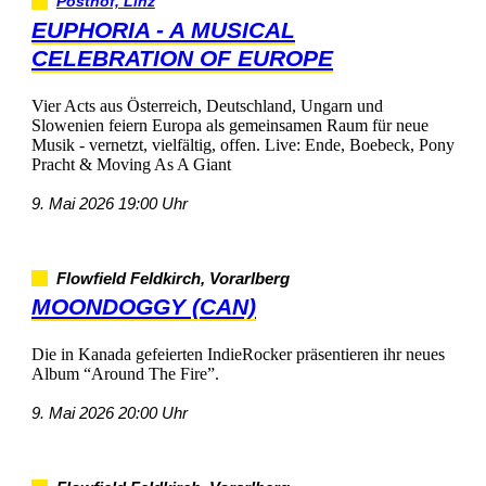
Posthof,Linz
EUPHORIA-AMUSICAL
CELEBRATIONOFEUROPE
VierActsausÖsterreich,Deutschland,Ungarnund
SlowenienfeiernEuropaalsgemeinsamenRaumfürneue
Musik-vernetzt,vielfältig,offen.Live:Ende,Boebeck,Pony
Pracht&MovingAsAGiant
9.Mai202619:00Uhr
FlowfieldFeldkirch,Vorarlberg
MOONDOGGY(CAN)
DieinKanadagefeiertenIndieRockerpräsentierenihrneues
Album“AroundTheFire”.
9.Mai202620:00Uhr