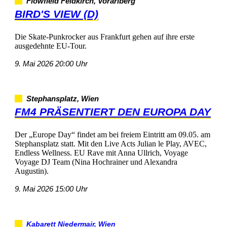
FlowfieldFeldkirch,Vorarlberg
BIRD'SVIEW(D)
DieSkate-PunkrockerausFrankfurtgehenaufihreerste
ausgedehnteEU-Tour.
9.Mai202620:00Uhr
Stephansplatz,Wien
FM4PRÄSENTIERTDENEUROPADAY
Der„EuropeDay“findetambeifreiemEintrittam09.05.am
Stephansplatzstatt.MitdenLiveActsJulianlePlay,AVEC,
EndlessWellness.EURavemitAnnaUllrich,Voyage
VoyageDJTeam(NinaHochrainerundAlexandra
Augustin).
9.Mai202615:00Uhr
KabarettNiedermair,Wien