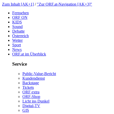
ZumInhalt[AK+1]
/
"ZurORF.at-Navigation[AK+3]"
Fernsehen
ORFON
KIDS
Sound
Debatte
Österreich
Wetter
Sport
News
ORF.atimÜberblick
Service
Public-Value-Bericht
Kundendienst
Backstage
Tickets
ORFextra
ORF-Shop
LichtinsDunkel
Digital-TV
GIS