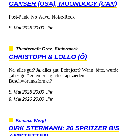
GANSER(USA),MOONDOGY(CAN)
Post-Punk,NoWave,Noise-Rock
8.Mai202620:00Uhr
TheatercafeGraz,Steiermark
CHRISTOPH&LOLLO(Ö)
Na,allesgut?Ja,allesgut.Echtjetzt?Wann,bitte,wurde
„allesgut“zueinertäglichstrapazierten
Beschwörungsformel?
8.Mai202620:00Uhr
9.Mai202620:00Uhr
Komma,Wörgl
DIRKSTERMANN:20SPRITZERBIS
AMSTETTEN