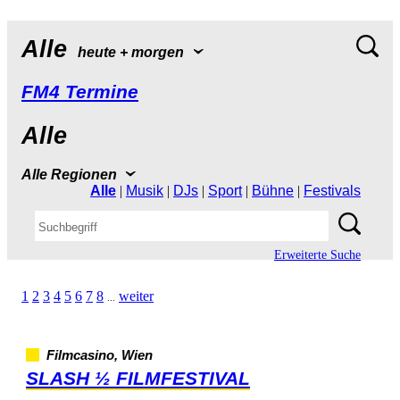
Alle
heute+morgen
FM4Termine
Alle
AlleRegionen
Alle
|
Musik
|
DJs
|
Sport
|
Bühne
|
Festivals
ErweiterteSuche
1
2
3
4
5
6
7
8
weiter
...
Filmcasino,Wien
SLASH½FILMFESTIVAL