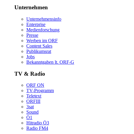
Unternehmen
Unternehmensinfo
Enterprise
Medienforschung
Presse
WerbenimORF
ContentSales
Publikumsrat
Jobs
Bekanntgabenlt.ORF-G
TV&Radio
ORFON
TV-Programm
Teletext
ORFIII
3sat
Sound
Ö1
HitradioÖ3
RadioFM4