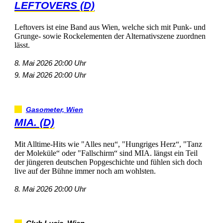
LEFTOVERS(D)
LeftoversisteineBandausWien,welchesichmitPunk-und
Grunge-sowieRockelementenderAlternativszenezuordnen
lässt.
8.Mai202620:00Uhr
9.Mai202620:00Uhr
Gasometer,Wien
MIA.(D)
MitAlltime-Hitswie"Allesneu“,"HungrigesHerz“,"Tanz
derMoleküle“oder"Fallschirm“sindMIA.längsteinTeil
derjüngerendeutschenPopgeschichteundfühlensichdoch
liveaufderBühneimmernochamwohlsten.
8.Mai202620:00Uhr