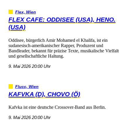
Flex,Wien
FLEXCAFE:ODDISEE(USA),HENO.
(USA)
Oddisee,bürgerlichAmirMohamedelKhalifa,istein
sudanesisch-amerikanischerRapper,Produzentund
Bandleader,bekanntfürpräziseTexte,musikalischeVielfalt
undgesellschaftlicheHaltung.
9.Mai202620:00Uhr
Flucc,Wien
KAFVKA(D),CHOVO(Ö)
KafvkaisteinedeutscheCrossover-BandausBerlin.
9.Mai202620:00Uhr