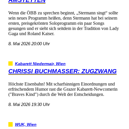
WenndieÖBBzusprechenbeginnt,„Stermannsingt“sollte
seinneuesProgrammheißen,dennStermannhatbeiseinem
ersten,preisgekröntenSoloprogrammeinpaarSongs
gesungenundersiehtsichseitdeminderTraditionvonLady
GagaundRolandKaiser.
8.Mai202620:00Uhr
KabarettNiedermair,Wien
CHRISSIBUCHMASSER:ZUGZWANG
HöchsteEisenbahn!MitscharfsinnigenEinordnungenund
erfrischendemHumorrastdieGrazerKabarett-Newcomerin
("BravesKind")durchdieWeltderEntscheidungen.
8.Mai202619:30Uhr
WUK,Wien