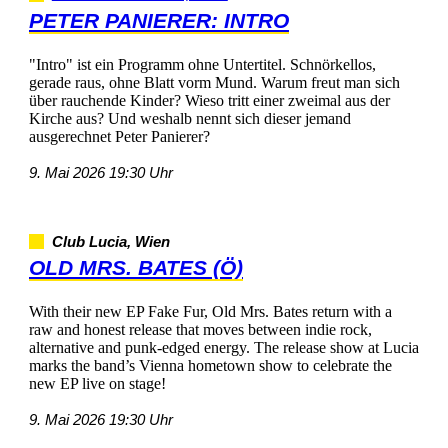
PETERPANIERER:INTRO
"Intro"isteinProgrammohneUntertitel.Schnörkellos,
geraderaus,ohneBlattvormMund.Warumfreutmansich
überrauchendeKinder?Wiesotritteinerzweimalausder
Kircheaus?Undweshalbnenntsichdieserjemand
ausgerechnetPeterPanierer?
9.Mai202619:30Uhr
ClubLucia,Wien
OLDMRS.BATES(Ö)
WiththeirnewEPFakeFur,OldMrs.Batesreturnwitha
rawandhonestreleasethatmovesbetweenindierock,
alternativeandpunk-edgedenergy.ThereleaseshowatLucia
markstheband’sViennahometownshowtocelebratethe
newEPliveonstage!
9.Mai202619:30Uhr