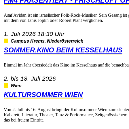
FM4PRÄSENTIERT-FRISCHLUFTOP
AsafAvidanisteinisraelischerFolk-Rock-Musiker.SeinGesangis
mitdemvonJanisJoplinoderRobertPlantverglichen.
1.Juli202618:30Uhr
CampusKrems,Niederösterreich
SOMMER.KINOBEIMKESSELHAUS
EinmalimJahrübersiedeltdasKinoimKesselhausaufdiebenachbar
2.bis18.Juli2026
Wien
KULTURSOMMERWIEN
Von2.Julibis16.AugustbringtderKultursommerWienzumsiebte
Kabarett,Literatur,Theater,Tanz&Performance,Zeitgenössisc
dasbeifreiemEintritt.