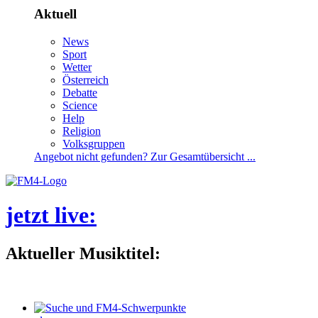
Aktuell
News
Sport
Wetter
Österreich
Debatte
Science
Help
Religion
Volksgruppen
Angebotnichtgefunden?ZurGesamtübersicht...
jetztlive
:
AktuellerMusiktitel: