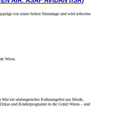
ENAIR:ASAFAVIDAN(ISR)
tgeprägtvonseinerhohenStimmlageundwirdteilweise
teWiese.
nMaleinumfangreichesKulturangebotausMusik,
hemZirkusundKinderprogrammindieGrätzlWiens–und