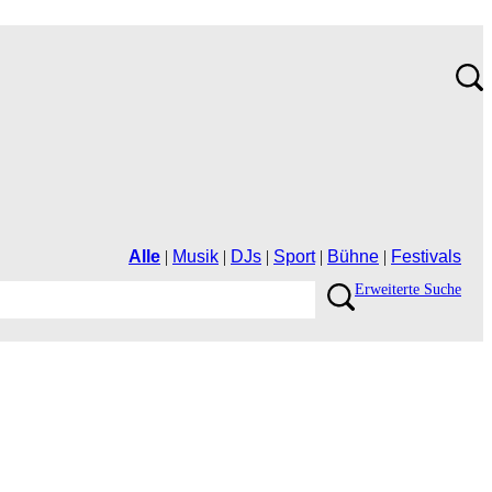
Alle
|
Musik
|
DJs
|
Sport
|
Bühne
|
Festivals
ErweiterteSuche