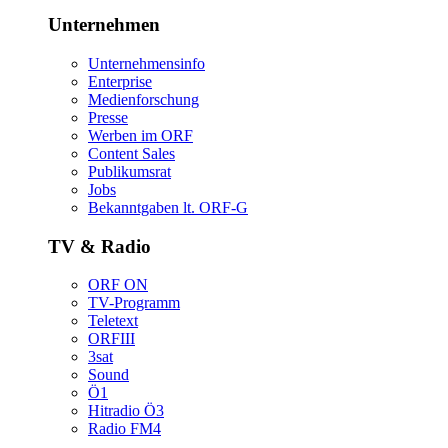
Unternehmen
Unternehmensinfo
Enterprise
Medienforschung
Presse
WerbenimORF
ContentSales
Publikumsrat
Jobs
Bekanntgabenlt.ORF-G
TV&Radio
ORFON
TV-Programm
Teletext
ORFIII
3sat
Sound
Ö1
HitradioÖ3
RadioFM4