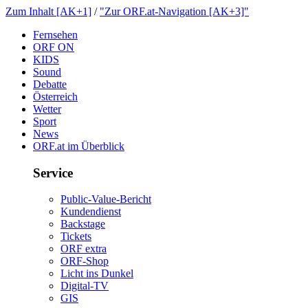
ZumInhalt[AK+1]
/
"ZurORF.at-Navigation[AK+3]"
Fernsehen
ORFON
KIDS
Sound
Debatte
Österreich
Wetter
Sport
News
ORF.atimÜberblick
Service
Public-Value-Bericht
Kundendienst
Backstage
Tickets
ORFextra
ORF-Shop
LichtinsDunkel
Digital-TV
GIS