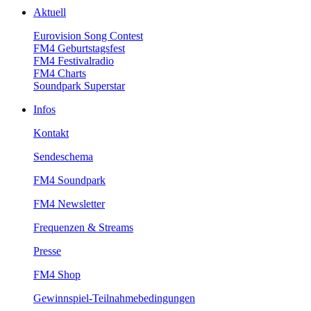
Aktuell
EurovisionSongContest
FM4Geburtstagsfest
FM4Festivalradio
FM4Charts
SoundparkSuperstar
Infos
Kontakt
Sendeschema
FM4Soundpark
FM4Newsletter
Frequenzen&Streams
Presse
FM4Shop
Gewinnspiel-Teilnahmebedingungen