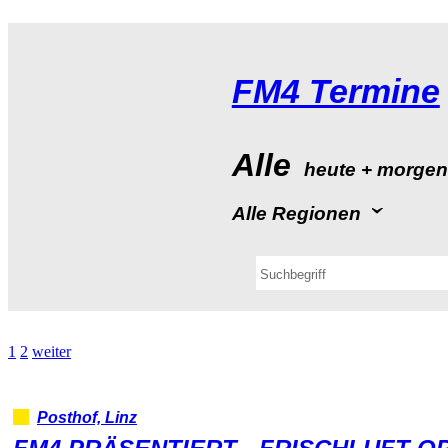
FM4Termine
Alle
heute+morge
AlleRegionen
1
2
weiter
Posthof,Linz