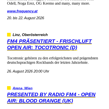
Odell,NogaErez,OGKeemoandmany,manymore.
www.frequency.at
20.bis22.August2026
Linz,Oberösterreich
FM4PRÄSENTIERT-FRISCHLUFT
OPENAIR:TOCOTRONIC(D)
Tocotronicgehörenzudenerfolgreichstenundprägendsten
deutschsprachigenRockbandsderletztenJahrzehnte.
26.August202620:00Uhr
Arena,Wien
PRESENTEDBYRADIOFM4-OPEN
AIR:BLOODORANGE(UK)