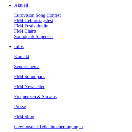
Aktuell
EurovisionSongContest
FM4Geburtstagsfest
FM4Festivalradio
FM4Charts
SoundparkSuperstar
Infos
Kontakt
Sendeschema
FM4Soundpark
FM4Newsletter
Frequenzen&Streams
Presse
FM4Shop
Gewinnspiel-Teilnahmebedingungen