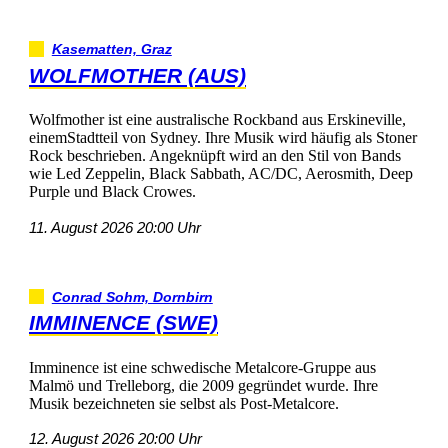
Kasematten,Graz
WOLFMOTHER(AUS)
WolfmotheristeineaustralischeRockbandausErskineville,
einemStadtteilvonSydney.IhreMusikwirdhäufigalsStoner
Rockbeschrieben.AngeknüpftwirdandenStilvonBands
wieLedZeppelin,BlackSabbath,AC/DC,Aerosmith,Deep
PurpleundBlackCrowes.
11.August202620:00Uhr
ConradSohm,Dornbirn
IMMINENCE(SWE)
ImminenceisteineschwedischeMetalcore-Gruppeaus
MalmöundTrelleborg,die2009gegründetwurde.Ihre
MusikbezeichnetensieselbstalsPost-Metalcore.
12.August202620:00Uhr