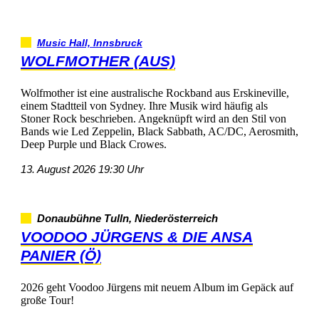
MusicHall,Innsbruck
WOLFMOTHER(AUS)
WolfmotheristeineaustralischeRockbandausErskineville,
einemStadtteilvonSydney.IhreMusikwirdhäufigals
StonerRockbeschrieben.AngeknüpftwirdandenStilvon
BandswieLedZeppelin,BlackSabbath,AC/DC,Aerosmith,
DeepPurpleundBlackCrowes.
13.August202619:30Uhr
DonaubühneTulln,Niederösterreich
VOODOOJÜRGENS&DIEANSA
PANIER(Ö)
2026gehtVoodooJürgensmitneuemAlbumimGepäckauf
großeTour!