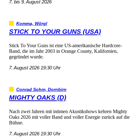
7.bis9.August2026
Komma,Wörgl
STICKTOYOURGUNS(USA)
StickToYourGunsisteineUS-amerikanischeHardcore-
Band,dieimJahr2003inOrangeCounty,Kalifornien,
gegründetwurde.
7.August202619:30Uhr
ConradSohm,Dornbirn
MIGHTYOAKS(D)
NachzweiJahrenmitintimenAkustikshowskehrenMighty
Oaks2026mitvollerBandundvollerEnergiezurückaufdie
Bühne.
7.August202619:30Uhr