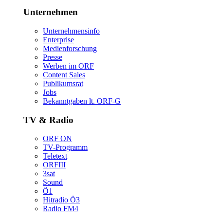
Unternehmen
Unternehmensinfo
Enterprise
Medienforschung
Presse
WerbenimORF
ContentSales
Publikumsrat
Jobs
Bekanntgabenlt.ORF-G
TV&Radio
ORFON
TV-Programm
Teletext
ORFIII
3sat
Sound
Ö1
HitradioÖ3
RadioFM4