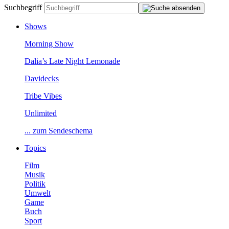
Suchbegriff
Shows
MorningShow
Dalia’sLateNightLemonade
Davidecks
TribeVibes
Unlimited
...zumSendeschema
Topics
Film
Musik
Politik
Umwelt
Game
Buch
Sport