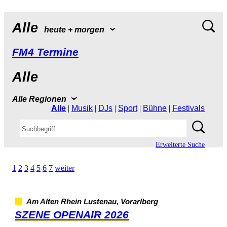
Alle
heute+morgen
FM4Termine
Alle
AlleRegionen
Alle
|
Musik
|
DJs
|
Sport
|
Bühne
|
Festivals
ErweiterteSuche
1
2
3
4
5
6
7
weiter
AmAltenRheinLustenau,Vorarlberg
SZENEOPENAIR2026