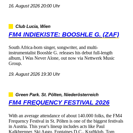
16.August202620:00Uhr
ClubLucia,Wien
FM4INDIEKISTE:BOOSHLEG.(ZAF)
SouthAfrica-bornsinger,songwriter,andmulti-
instrumentalistBooshleG.releaseshisdebutfull-length
album,IWasNeverAlone,outnowviaNettwerkMusic
Group.
19.August202619:30Uhr
GreenPark.St.Pölten,Niederösterreich
FM4FREQUENCYFESTIVAL2026
Withanaverageattendanceofabout140.000folks,theFM4
FrequencyFestivalinSt.Pöltenisoneofthebiggestfestivals
inAustria.Thisyear'slineupincludesactslikePaul
Kalkbrenner,SkiAggu,FontainesD.C.,Kraftklub,Tom