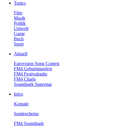
Topics
Film
Musik
Politik
Umwelt
Game
Buch
Sport
Aktuell
EurovisionSongContest
FM4Geburtstagsfest
FM4Festivalradio
FM4Charts
SoundparkSuperstar
Infos
Kontakt
Sendeschema
FM4Soundpark