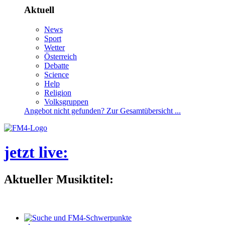
Aktuell
News
Sport
Wetter
Österreich
Debatte
Science
Help
Religion
Volksgruppen
Angebotnichtgefunden?ZurGesamtübersicht...
jetztlive
:
AktuellerMusiktitel: