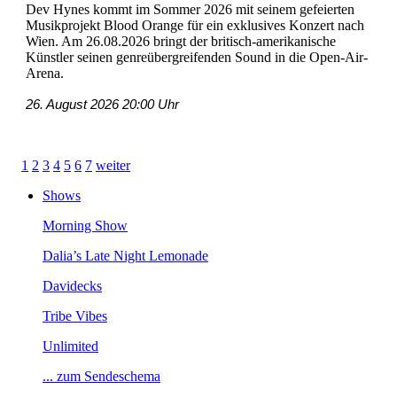
DevHyneskommtimSommer2026mitseinemgefeierten
MusikprojektBloodOrangefüreinexklusivesKonzertnach
Wien.Am26.08.2026bringtderbritisch-amerikanische
KünstlerseinengenreübergreifendenSoundindieOpen-Air-
Arena.
26.August202620:00Uhr
1
2
3
4
5
6
7
weiter
Shows
MorningShow
Dalia’sLateNightLemonade
Davidecks
TribeVibes
Unlimited
...zumSendeschema