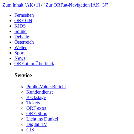
ZumInhalt[AK+1]
/
"ZurORF.at-Navigation[AK+3]"
Fernsehen
ORFON
KIDS
Sound
Debatte
Österreich
Wetter
Sport
News
ORF.atimÜberblick
Service
Public-Value-Bericht
Kundendienst
Backstage
Tickets
ORFextra
ORF-Shop
LichtinsDunkel
Digital-TV
GIS