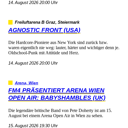
14.August202620:00Uhr
FreiluftarenaBGraz,Steiermark
AGNOSTICFRONT(USA)
DieHardcore-PioniereausNewYorksindzurückbzw.
wareneigentlichnieweg:lauter,härterundwichtigerdennje.
Oldschool-PunkmitAttitüdeundHerz.
14.August202620:00Uhr
Arena,Wien
FM4PRÄSENTIERTARENAWIEN
OPENAIR:BABYSHAMBLES(UK)
DielegendärebritischeBandvonPeteDohertyistam15.
AugustbeieinemArenaOpenAirinWienzusehen.
15.August202619:30Uhr