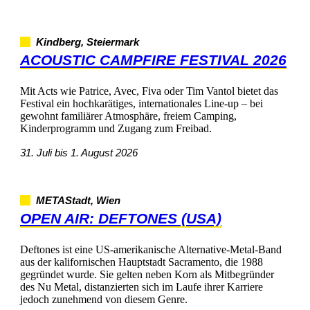
Kindberg,Steiermark
ACOUSTICCAMPFIREFESTIVAL2026
MitActswiePatrice,Avec,FivaoderTimVantolbietetdas
Festivaleinhochkarätiges,internationalesLine-up–bei
gewohntfamiliärerAtmosphäre,freiemCamping,
KinderprogrammundZugangzumFreibad.
31.Julibis1.August2026
METAStadt,Wien
OPENAIR:DEFTONES(USA)
DeftonesisteineUS-amerikanischeAlternative-Metal-Band
ausderkalifornischenHauptstadtSacramento,die1988
gegründetwurde.SiegeltennebenKornalsMitbegründer
desNuMetal,distanziertensichimLaufeihrerKarriere
jedochzunehmendvondiesemGenre.