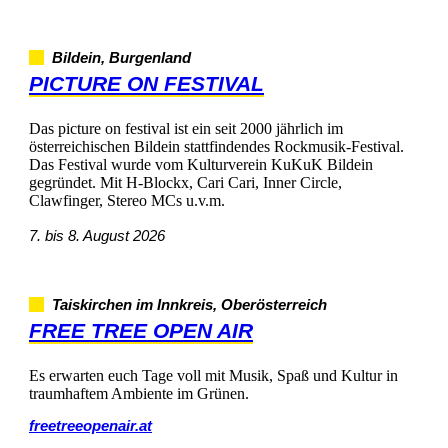
Bildein,Burgenland
PICTUREONFESTIVAL
Daspictureonfestivalisteinseit2000jährlichim
österreichischenBildeinstattfindendesRockmusik-Festival.
DasFestivalwurdevomKulturvereinKuKuKBildein
gegründet.MitH-Blockx,CariCari,InnerCircle,
Clawfinger,StereoMCsu.v.m.
7.bis8.August2026
TaiskirchenimInnkreis,Oberösterreich
FREETREEOPENAIR
EserwarteneuchTagevollmitMusik,SpaßundKulturin
traumhaftemAmbienteimGrünen.
freetreeopenair.at