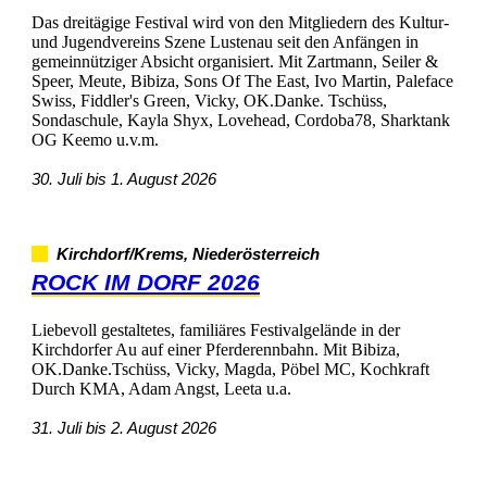
DasdreitägigeFestivalwirdvondenMitgliederndesKultur-
undJugendvereinsSzeneLustenauseitdenAnfängenin
gemeinnützigerAbsichtorganisiert.MitZartmann,Seiler&
Speer,Meute,Bibiza,SonsOfTheEast,IvoMartin,Paleface
Swiss,Fiddler'sGreen,Vicky,OK.Danke.Tschüss,
Sondaschule,KaylaShyx,Lovehead,Cordoba78,Sharktank
OGKeemou.v.m.
30.Julibis1.August2026
Kirchdorf/Krems,Niederösterreich
ROCKIMDORF2026
Liebevollgestaltetes,familiäresFestivalgeländeinder
KirchdorferAuaufeinerPferderennbahn.MitBibiza,
OK.Danke.Tschüss,Vicky,Magda,PöbelMC,Kochkraft
DurchKMA,AdamAngst,Leetau.a.
31.Julibis2.August2026