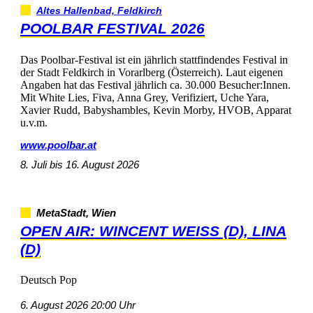
AltesHallenbad,Feldkirch
POOLBARFESTIVAL2026
DasPoolbar-FestivalisteinjährlichstattfindendesFestivalin
derStadtFeldkirchinVorarlberg(Österreich).Lauteigenen
AngabenhatdasFestivaljährlichca.30.000Besucher:Innen.
MitWhiteLies,Fiva,AnnaGrey,Verifiziert,UcheYara,
XavierRudd,Babyshambles,KevinMorby,HVOB,Apparat
u.v.m.
www.poolbar.at
8.Julibis16.August2026
MetaStadt,Wien
OPENAIR:WINCENTWEISS(D),LINA
(D)
DeutschPop
6.August202620:00Uhr