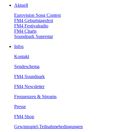
Aktuell
EurovisionSongContest
FM4Geburtstagsfest
FM4Festivalradio
FM4Charts
SoundparkSuperstar
Infos
Kontakt
Sendeschema
FM4Soundpark
FM4Newsletter
Frequenzen&Streams
Presse
FM4Shop
Gewinnspiel-Teilnahmebedingungen