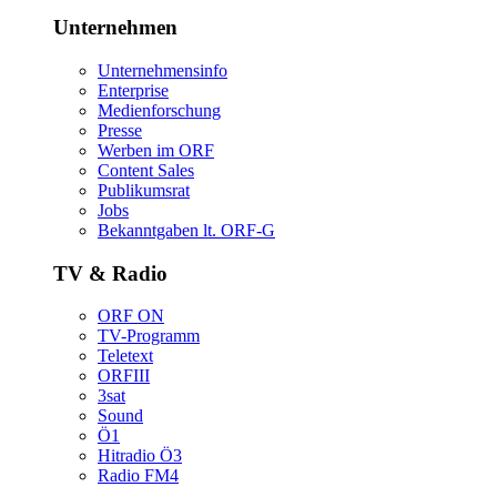
Unternehmen
Unternehmensinfo
Enterprise
Medienforschung
Presse
WerbenimORF
ContentSales
Publikumsrat
Jobs
Bekanntgabenlt.ORF-G
TV&Radio
ORFON
TV-Programm
Teletext
ORFIII
3sat
Sound
Ö1
HitradioÖ3
RadioFM4