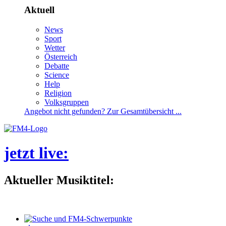
Aktuell
News
Sport
Wetter
Österreich
Debatte
Science
Help
Religion
Volksgruppen
Angebotnichtgefunden?ZurGesamtübersicht...
jetztlive
:
AktuellerMusiktitel: