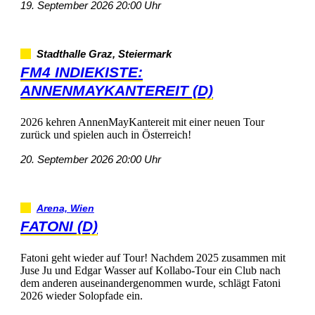
19.September202620:00Uhr
StadthalleGraz,Steiermark
FM4INDIEKISTE:
ANNENMAYKANTEREIT(D)
2026kehrenAnnenMayKantereitmiteinerneuenTour
zurückundspielenauchinÖsterreich!
20.September202620:00Uhr
Arena,Wien
FATONI(D)
FatonigehtwiederaufTour!Nachdem2025zusammenmit
JuseJuundEdgarWasseraufKollabo-ToureinClubnach
demanderenauseinandergenommenwurde,schlägtFatoni
2026wiederSolopfadeein.