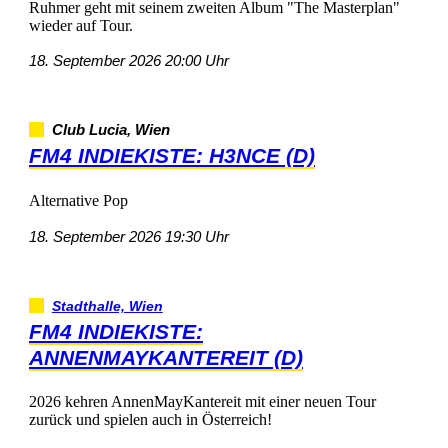
RuhmergehtmitseinemzweitenAlbum"TheMasterplan"
wiederaufTour.
18.September202620:00Uhr
ClubLucia,Wien
FM4INDIEKISTE:H3NCE(D)
AlternativePop
18.September202619:30Uhr
Stadthalle,Wien
FM4INDIEKISTE:
ANNENMAYKANTEREIT(D)
2026kehrenAnnenMayKantereitmiteinerneuenTour
zurückundspielenauchinÖsterreich!