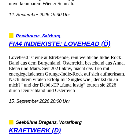
unverkennbaremWienerSchmäh.
14.September202619:30Uhr
Rockhouse,Salzburg
FM4INDIEKISTE:LOVEHEAD(Ö)
Loveheadisteineaufstrebende,reinweiblicheIndie-Rock-
BandausdemBurgenland,Österreich,bestehendausAnna,
ElenaundMara.Seit2021aktiv,machtdasTriomit
energiegeladenemGrunge-Indie-Rockaufsichaufmerksam.
NachihremviralenErfolgmitSingleswie„denkstduan
mich?“undderDebüt-EP„fantalustig“tourensie2026
durchDeutschlandundÖsterreich
15.September202620:00Uhr
SeebühneBregenz,Vorarlberg
KRAFTWERK(D)