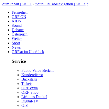
ZumInhalt[AK+1]
/
"ZurORF.at-Navigation[AK+3]"
Fernsehen
ORFON
KIDS
Sound
Debatte
Österreich
Wetter
Sport
News
ORF.atimÜberblick
Service
Public-Value-Bericht
Kundendienst
Backstage
Tickets
ORFextra
ORF-Shop
LichtinsDunkel
Digital-TV
GIS