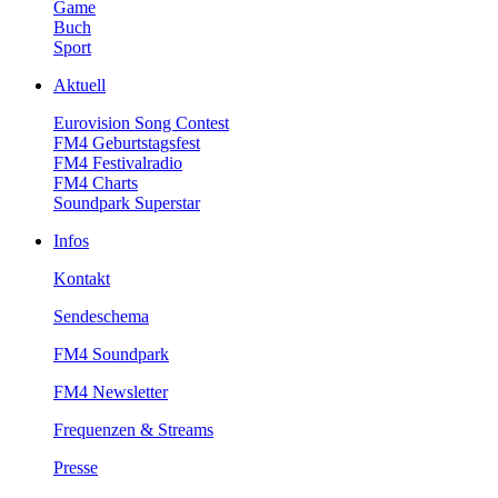
Game
Buch
Sport
Aktuell
EurovisionSongContest
FM4Geburtstagsfest
FM4Festivalradio
FM4Charts
SoundparkSuperstar
Infos
Kontakt
Sendeschema
FM4Soundpark
FM4Newsletter
Frequenzen&Streams
Presse