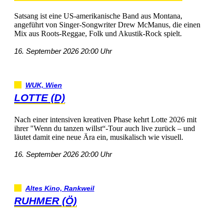
SatsangisteineUS-amerikanischeBandausMontana,
angeführtvonSinger-SongwriterDrewMcManus,dieeinen
MixausRoots-Reggae,FolkundAkustik-Rockspielt.
16.September202620:00Uhr
WUK,Wien
LOTTE(D)
NacheinerintensivenkreativenPhasekehrtLotte2026mit
ihrer"Wenndutanzenwillst“-Tourauchlivezurück–und
läutetdamiteineneueÄraein,musikalischwievisuell.
16.September202620:00Uhr
AltesKino,Rankweil
RUHMER(Ö)