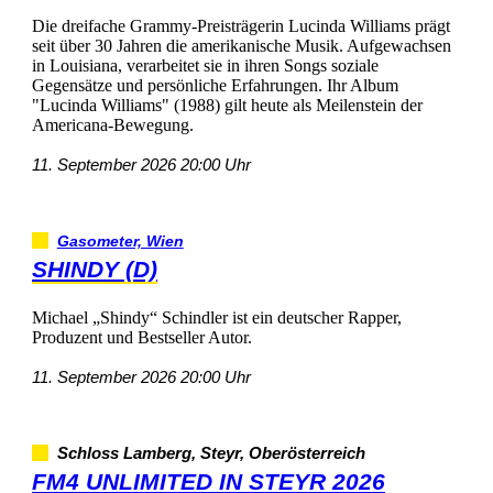
DiedreifacheGrammy-PreisträgerinLucindaWilliamsprägt
seitüber30JahrendieamerikanischeMusik.Aufgewachsen
inLouisiana,verarbeitetsieinihrenSongssoziale
GegensätzeundpersönlicheErfahrungen.IhrAlbum
"LucindaWilliams"(1988)giltheutealsMeilensteinder
Americana-Bewegung.
11.September202620:00Uhr
Gasometer,Wien
SHINDY(D)
Michael„Shindy“SchindleristeindeutscherRapper,
ProduzentundBestsellerAutor.
11.September202620:00Uhr
SchlossLamberg,Steyr,Oberösterreich
FM4UNLIMITEDINSTEYR2026