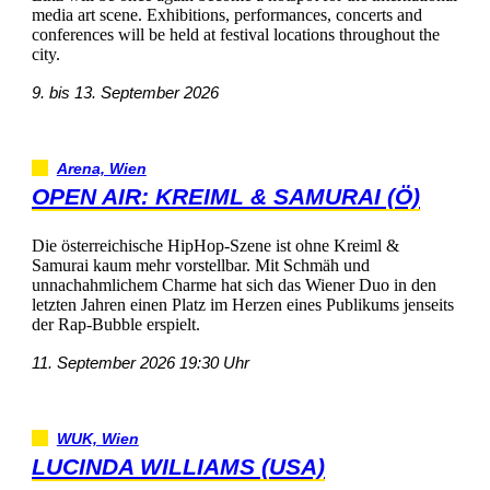
mediaartscene.Exhibitions,performances,concertsand
conferenceswillbeheldatfestivallocationsthroughoutthe
city.
9.bis13.September2026
Arena,Wien
OPENAIR:KREIML&SAMURAI(Ö)
DieösterreichischeHipHop-SzeneistohneKreiml&
Samuraikaummehrvorstellbar.MitSchmähund
unnachahmlichemCharmehatsichdasWienerDuoinden
letztenJahreneinenPlatzimHerzeneinesPublikumsjenseits
derRap-Bubbleerspielt.
11.September202619:30Uhr
WUK,Wien
LUCINDAWILLIAMS(USA)