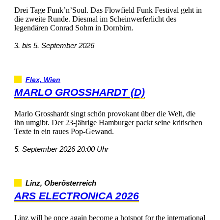
DreiTageFunk’n’Soul.DasFlowfieldFunkFestivalgehtin
diezweiteRunde.DiesmalimScheinwerferlichtdes
legendärenConradSohminDornbirn.
3.bis5.September2026
Flex,Wien
MARLOGROSSHARDT(D)
MarloGrosshardtsingtschönprovokantüberdieWelt,die
ihnumgibt.Der23-jährigeHamburgerpacktseinekritischen
TexteineinrauesPop-Gewand.
5.September202620:00Uhr
Linz,Oberösterreich
ARSELECTRONICA2026
Linzwillbeonceagainbecomeahotspotfortheinternational