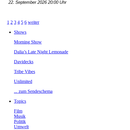
22.September202620:00Uhr
1
2
3
4
5
6
weiter
Shows
MorningShow
Dalia’sLateNightLemonade
Davidecks
TribeVibes
Unlimited
...zumSendeschema
Topics
Film
Musik
Politik
Umwelt