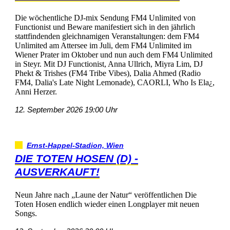
DiewöchentlicheDJ-mixSendungFM4Unlimitedvon
FunctionistundBewaremanifestiertsichindenjährlich
stattfindendengleichnamigenVeranstaltungen:demFM4
UnlimitedamAtterseeimJuli,demFM4Unlimitedim
WienerPraterimOktoberundnunauchdemFM4Unlimited
inSteyr.MitDJFunctionist,AnnaUllrich,MiyraLim,DJ
Phekt&Trishes(FM4TribeVibes),DaliaAhmed(Radio
FM4,Dalia'sLateNightLemonade),CAORLI,WhoIsEla¿,
AnniHerzer.
12.September202619:00Uhr
Ernst-Happel-Stadion,Wien
DIETOTENHOSEN(D)-
AUSVERKAUFT!
NeunJahrenach„LaunederNatur“veröffentlichenDie
TotenHosenendlichwiedereinenLongplayermitneuen
Songs.