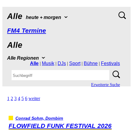
Alle
heute+morgen
FM4Termine
Alle
AlleRegionen
Alle
|
Musik
|
DJs
|
Sport
|
Bühne
|
Festivals
ErweiterteSuche
1
2
3
4
5
6
weiter
ConradSohm,Dornbirn
FLOWFIELDFUNKFESTIVAL2026