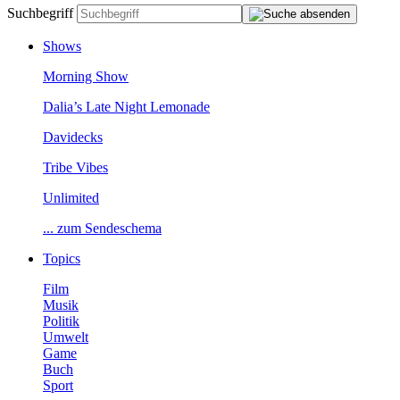
Suchbegriff
Shows
MorningShow
Dalia’sLateNightLemonade
Davidecks
TribeVibes
Unlimited
...zumSendeschema
Topics
Film
Musik
Politik
Umwelt
Game
Buch
Sport