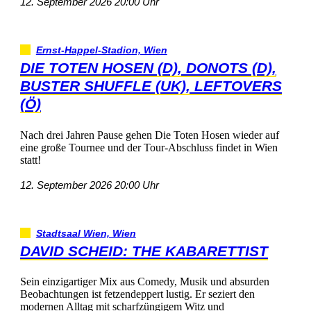
12.September202620:00Uhr
Ernst-Happel-Stadion,Wien
DIETOTENHOSEN(D),DONOTS(D),
BUSTERSHUFFLE(UK),LEFTOVERS
(Ö)
NachdreiJahrenPausegehenDieTotenHosenwiederauf
einegroßeTourneeundderTour-AbschlussfindetinWien
statt!
12.September202620:00Uhr
StadtsaalWien,Wien
DAVIDSCHEID:THEKABARETTIST
SeineinzigartigerMixausComedy,Musikundabsurden
Beobachtungenistfetzendeppertlustig.Erseziertden
modernenAlltagmitscharfzüngigemWitzund