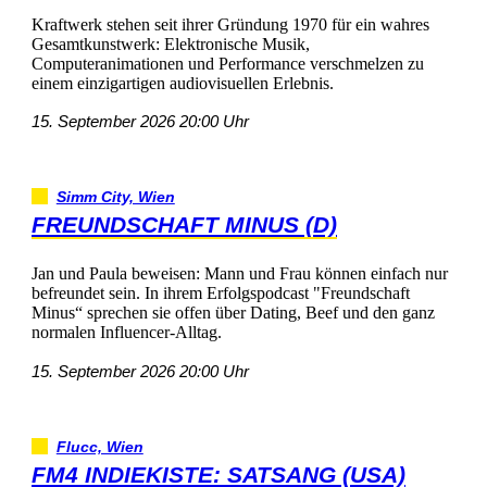
KraftwerkstehenseitihrerGründung1970füreinwahres
Gesamtkunstwerk:ElektronischeMusik,
ComputeranimationenundPerformanceverschmelzenzu
einemeinzigartigenaudiovisuellenErlebnis.
15.September202620:00Uhr
SimmCity,Wien
FREUNDSCHAFTMINUS(D)
JanundPaulabeweisen:MannundFraukönneneinfachnur
befreundetsein.InihremErfolgspodcast"Freundschaft
Minus“sprechensieoffenüberDating,Beefunddenganz
normalenInfluencer-Alltag.
15.September202620:00Uhr
Flucc,Wien
FM4INDIEKISTE:SATSANG(USA)