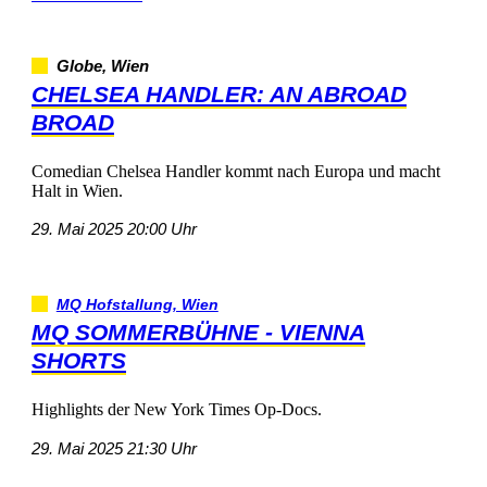
Globe,Wien
CHELSEAHANDLER:ANABROAD
BROAD
ComedianChelseaHandlerkommtnachEuropaundmacht
HaltinWien.
29.Mai202520:00Uhr
MQHofstallung,Wien
MQSOMMERBÜHNE-VIENNA
SHORTS
HighlightsderNewYorkTimesOp-Docs.
29.Mai202521:30Uhr