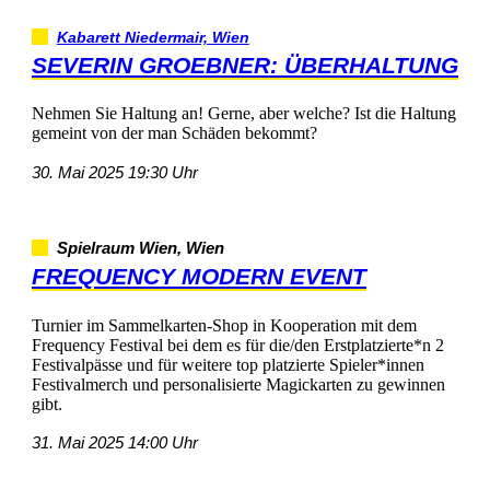
KabarettNiedermair,Wien
SEVERINGROEBNER:ÜBERHALTUNG
NehmenSieHaltungan!Gerne,aberwelche?IstdieHaltung
gemeintvondermanSchädenbekommt?
30.Mai202519:30Uhr
SpielraumWien,Wien
FREQUENCYMODERNEVENT
TurnierimSammelkarten-ShopinKooperationmitdem
FrequencyFestivalbeidemesfürdie/denErstplatzierte*n2
FestivalpässeundfürweiteretopplatzierteSpieler*innen
FestivalmerchundpersonalisierteMagickartenzugewinnen
gibt.
31.Mai202514:00Uhr