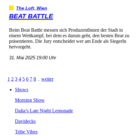
TheLoft,Wien
BEATBATTLE
BeimBeatBattlemessensichProduzentInnenderStadtin
einemWettkampf,beidemesdarumgeht,denbestenBeatzu
präsentieren.DieJuryentscheidetweramEndealsSiegerIn
hervorgeht.
31.Mai202519:00Uhr
1
2
3
4
5
6
7
8
weiter
...
Shows
MorningShow
Dalia’sLateNightLemonade
Davidecks
TribeVibes