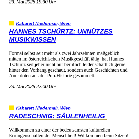
23.Mai202519:30Uhr
KabarettNiedermair,Wien
HANNESTSCHÜRTZ:UNNÜTZES
MUSIKWISSEN
FormalselbstseitmehralszweiJahrzehntenmaßgeblich
mittenimösterreichischenMusikgeschäfttätig,hatHannes
Tschürtzseitjehernichtnurberuflichleidenschaftlichgerne
hinterdenVorhanggeschaut,sondernauchGeschichtenund
AnekdotenausderPop-Historiegesammelt.
23.Mai202522:00Uhr
KabarettNiedermair,Wien
RADESCHNIG:SÄULENHEILIG
Willkommenzueinerderbedeutsamstenkulturellen
ErrungenschaftenderMenschheit!WillkommenbeimSitzen!