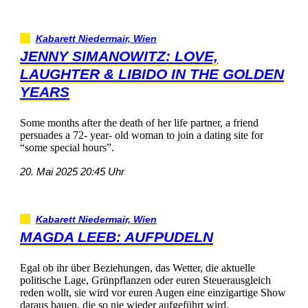
KabarettNiedermair,Wien
JENNYSIMANOWITZ:LOVE,
LAUGHTER&LIBIDOINTHEGOLDEN
YEARS
Somemonthsafterthedeathofherlifepartner,afriend
persuadesa72-year-oldwomantojoinadatingsitefor
“somespecialhours”.
20.Mai202520:45Uhr
KabarettNiedermair,Wien
MAGDALEEB:AUFPUDELN
EgalobihrüberBeziehungen,dasWetter,dieaktuelle
politischeLage,GrünpflanzenodereurenSteuerausgleich
redenwollt,siewirdvoreurenAugeneineeinzigartigeShow
darausbauen,diesoniewiederaufgeführtwird.