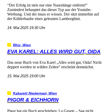
“DerErfolgiststetsnureineNasenlängeentfernt!”
ZumindestbehauptetdasdieserTypausderYoutube-
Werbung.Unddermusseswissen.Dersitztimmerhinauf
derKühlerhaubeeinesgeleastenLamborghini.
14.Mai202519:30Uhr
Rhiz,Wien
EVAKAREL:ALLESWIRDGUT,OIDA
DasneueBuchvonEvaKarel„Alleswirdgut,Oida!Nicht
deppertwerdeninwildenZeiten“erscheintdemnächst.
15.Mai202519:00Uhr
KabarettNiedermair,Wien
PIGOR&EICHHORN
PigorhateinBuchgeschrieben:LaGroete–Sagnicht