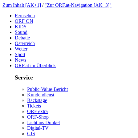
ZumInhalt[AK+1]
/
"ZurORF.at-Navigation[AK+3]"
Fernsehen
ORFON
KIDS
Sound
Debatte
Österreich
Wetter
Sport
News
ORF.atimÜberblick
Service
Public-Value-Bericht
Kundendienst
Backstage
Tickets
ORFextra
ORF-Shop
LichtinsDunkel
Digital-TV
GIS