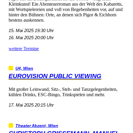
Kleinkunst!EinAbenteuerromanausderWeltdesKabaretts,
mitWortspielereienundvollvonBegebenheitenvor,aufund
hinterdenBühnen:Orte,andenensichPigor&Eichhorn
bestensauskennen.
15.Mai202519:30Uhr
16.Mai202520:00Uhr
weitereTermine
U4,Wien
EUROVISIONPUBLICVIEWING
MitgroßerLeinwand,Sitz-,Steh-undTanzgelegenheiten,
kühlenDrinks,ESC-Bingo,Trinkspielenundmehr.
17.Mai202520:15Uhr
TheaterAkzent,Wien