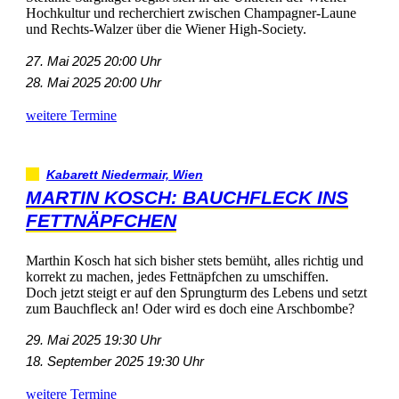
HochkulturundrecherchiertzwischenChampagner-Laune
undRechts-WalzerüberdieWienerHigh-Society.
27.Mai202520:00Uhr
28.Mai202520:00Uhr
weitereTermine
KabarettNiedermair,Wien
MARTINKOSCH:BAUCHFLECKINS
FETTNÄPFCHEN
MarthinKoschhatsichbisherstetsbemüht,allesrichtigund
korrektzumachen,jedesFettnäpfchenzuumschiffen.
DochjetztsteigteraufdenSprungturmdesLebensundsetzt
zumBauchfleckan!OderwirdesdocheineArschbombe?
29.Mai202519:30Uhr
18.September202519:30Uhr
weitereTermine