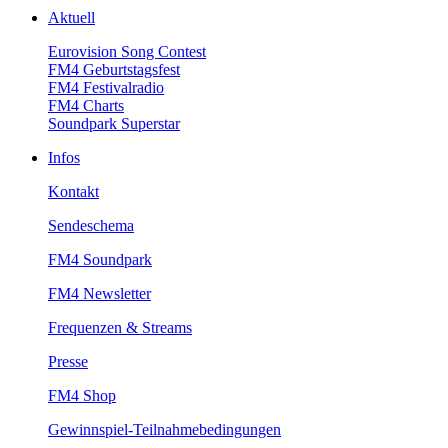
Aktuell
EurovisionSongContest
FM4Geburtstagsfest
FM4Festivalradio
FM4Charts
SoundparkSuperstar
Infos
Kontakt
Sendeschema
FM4Soundpark
FM4Newsletter
Frequenzen&Streams
Presse
FM4Shop
Gewinnspiel-Teilnahmebedingungen