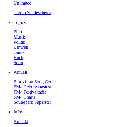
Unlimited
...zumSendeschema
Topics
Film
Musik
Politik
Umwelt
Game
Buch
Sport
Aktuell
EurovisionSongContest
FM4Geburtstagsfest
FM4Festivalradio
FM4Charts
SoundparkSuperstar
Infos
Kontakt