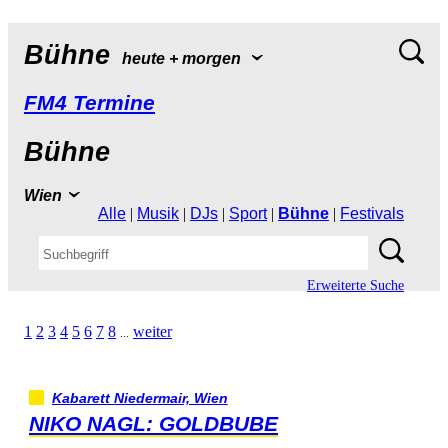
Bühne
heute+morgen
FM4Termine
Bühne
Wien
Alle
|
Musik
|
DJs
|
Sport
|
Bühne
|
Festivals
ErweiterteSuche
1
2
3
4
5
6
7
8
weiter
...
KabarettNiedermair,Wien
NIKONAGL:GOLDBUBE