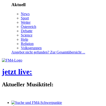
Aktuell
News
Sport
Wetter
Österreich
Debatte
Science
Help
Religion
Volksgruppen
Angebotnichtgefunden?ZurGesamtübersicht...
jetztlive
:
AktuellerMusiktitel: