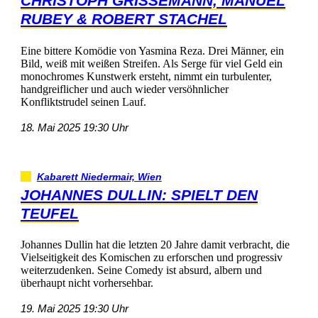
CHRISTOPHGRISSEMANN,MANUEL
RUBEY&ROBERTSTACHEL
EinebittereKomödievonYasminaReza.DreiMänner,ein
Bild,weißmitweißenStreifen.AlsSergefürvielGeldein
monochromesKunstwerkersteht,nimmteinturbulenter,
handgreiflicherundauchwiederversöhnlicher
KonfliktstrudelseinenLauf.
18.Mai202519:30Uhr
KabarettNiedermair,Wien
JOHANNESDULLIN:SPIELTDEN
TEUFEL
JohannesDullinhatdieletzten20Jahredamitverbracht,die
VielseitigkeitdesKomischenzuerforschenundprogressiv
weiterzudenken.SeineComedyistabsurd,albernund
überhauptnichtvorhersehbar.
19.Mai202519:30Uhr