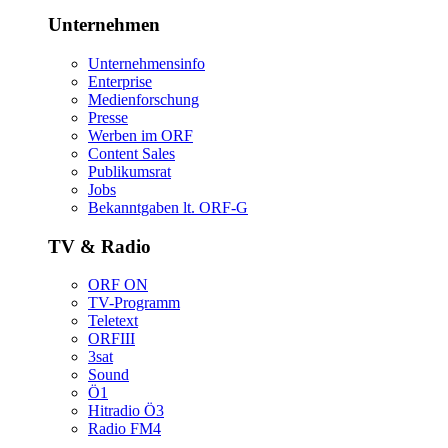
Unternehmen
Unternehmensinfo
Enterprise
Medienforschung
Presse
WerbenimORF
ContentSales
Publikumsrat
Jobs
Bekanntgabenlt.ORF-G
TV&Radio
ORFON
TV-Programm
Teletext
ORFIII
3sat
Sound
Ö1
HitradioÖ3
RadioFM4