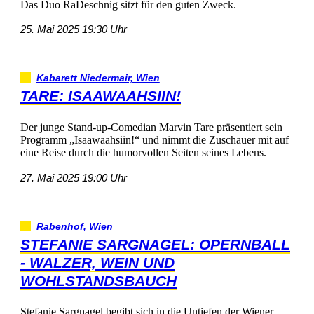
DasDuoRaDeschnigsitztfürdengutenZweck.
25.Mai202519:30Uhr
KabarettNiedermair,Wien
TARE:ISAAWAAHSIIN!
DerjungeStand-up-ComedianMarvinTarepräsentiertsein
Programm„Isaawaahsiin!“undnimmtdieZuschauermitauf
eineReisedurchdiehumorvollenSeitenseinesLebens.
27.Mai202519:00Uhr
Rabenhof,Wien
STEFANIESARGNAGEL:OPERNBALL
-WALZER,WEINUND
WOHLSTANDSBAUCH
StefanieSargnagelbegibtsichindieUntiefenderWiener