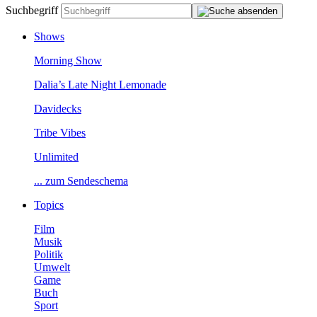
Suchbegriff
Shows
MorningShow
Dalia’sLateNightLemonade
Davidecks
TribeVibes
Unlimited
...zumSendeschema
Topics
Film
Musik
Politik
Umwelt
Game
Buch
Sport