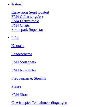
Aktuell
EurovisionSongContest
FM4Geburtstagsfest
FM4Festivalradio
FM4Charts
SoundparkSuperstar
Infos
Kontakt
Sendeschema
FM4Soundpark
FM4Newsletter
Frequenzen&Streams
Presse
FM4Shop
Gewinnspiel-Teilnahmebedingungen