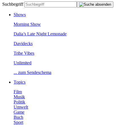
Suchbegriff
Shows
MorningShow
Dalia’sLateNightLemonade
Davidecks
TribeVibes
Unlimited
...zumSendeschema
Topics
Film
Musik
Politik
Umwelt
Game
Buch
Sport