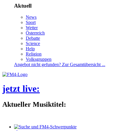
Aktuell
News
Sport
Wetter
Österreich
Debatte
Science
Help
Religion
Volksgruppen
Angebotnichtgefunden?ZurGesamtübersicht...
jetztlive
:
AktuellerMusiktitel: