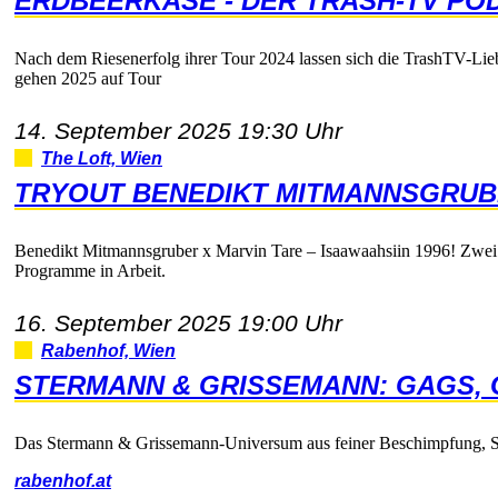
ERDBEERKÄSE-DERTRASH-TVPO
NachdemRiesenerfolgihrerTour2024lassensichdieTrashTV-Li
gehen2025aufTour
14.September202519:30Uhr
TheLoft,Wien
TRYOUTBENEDIKTMITMANNSGRU
BenediktMitmannsgruberxMarvinTare–Isaawaahsiin1996!Zwei
ProgrammeinArbeit.
16.September202519:00Uhr
Rabenhof,Wien
STERMANN&GRISSEMANN:GAGS,
DasStermann&Grissemann-UniversumausfeinerBeschimpfung,Si
rabenhof.at