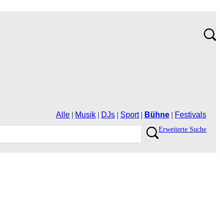
Alle
|
Musik
|
DJs
|
Sport
|
Bühne
|
Festivals
ErweiterteSuche