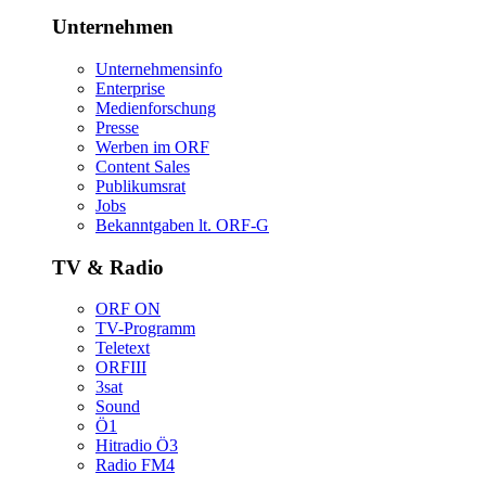
Unternehmen
Unternehmensinfo
Enterprise
Medienforschung
Presse
WerbenimORF
ContentSales
Publikumsrat
Jobs
Bekanntgabenlt.ORF-G
TV&Radio
ORFON
TV-Programm
Teletext
ORFIII
3sat
Sound
Ö1
HitradioÖ3
RadioFM4