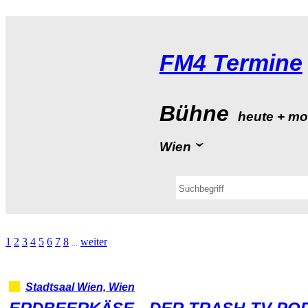
FM4Termine
Bühne
heute+mo
Wien
1
2
3
4
5
6
7
8
weiter
...
StadtsaalWien,Wien