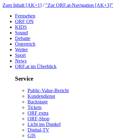
ZumInhalt[AK+1]
/
"ZurORF.at-Navigation[AK+3]"
Fernsehen
ORFON
KIDS
Sound
Debatte
Österreich
Wetter
Sport
News
ORF.atimÜberblick
Service
Public-Value-Bericht
Kundendienst
Backstage
Tickets
ORFextra
ORF-Shop
LichtinsDunkel
Digital-TV
GIS