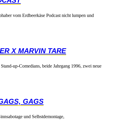
DCAST
ebhabervomErdbeerkäsePodcastnichtlumpenund
BERXMARVINTARE
Stand-up-Comedians,beideJahrgang1996,zweineue
GAGS,GAGS
nnsabotageundSelbstdemontage,