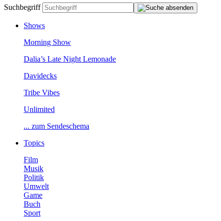
Suchbegriff
Shows
MorningShow
Dalia’sLateNightLemonade
Davidecks
TribeVibes
Unlimited
...zumSendeschema
Topics
Film
Musik
Politik
Umwelt
Game
Buch
Sport