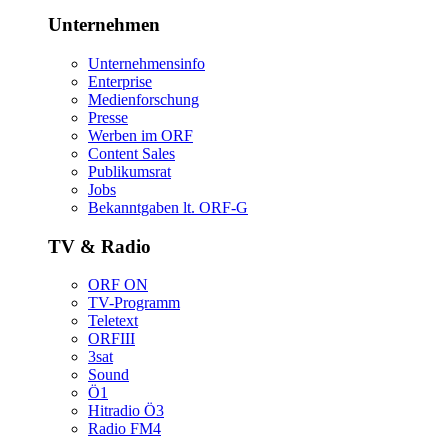
Unternehmen
Unternehmensinfo
Enterprise
Medienforschung
Presse
WerbenimORF
ContentSales
Publikumsrat
Jobs
Bekanntgabenlt.ORF-G
TV&Radio
ORFON
TV-Programm
Teletext
ORFIII
3sat
Sound
Ö1
HitradioÖ3
RadioFM4