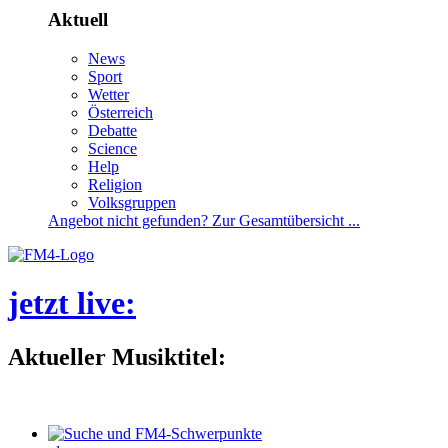
Aktuell
News
Sport
Wetter
Österreich
Debatte
Science
Help
Religion
Volksgruppen
Angebotnichtgefunden?ZurGesamtübersicht...
jetztlive
:
AktuellerMusiktitel: