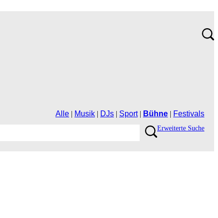
Alle
|
Musik
|
DJs
|
Sport
|
Bühne
|
Festivals
ErweiterteSuche