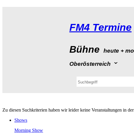
FM4Termine
Bühne
heute+mo
Oberösterreich
ZudiesenSuchkriterienhabenwirleiderkeineVeranstaltungeninde
Shows
MorningShow