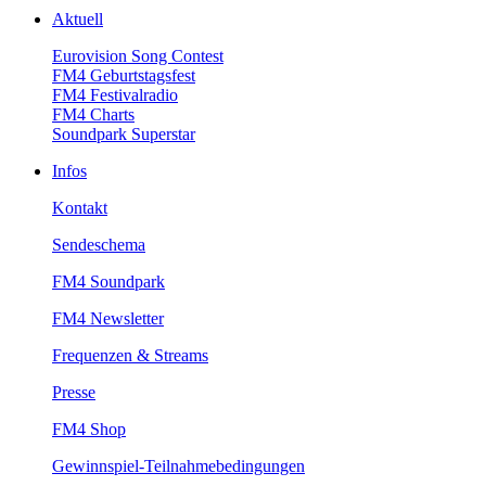
Aktuell
EurovisionSongContest
FM4Geburtstagsfest
FM4Festivalradio
FM4Charts
SoundparkSuperstar
Infos
Kontakt
Sendeschema
FM4Soundpark
FM4Newsletter
Frequenzen&Streams
Presse
FM4Shop
Gewinnspiel-Teilnahmebedingungen