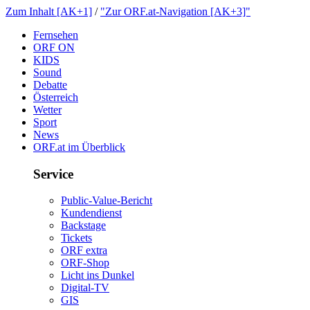
ZumInhalt[AK+1]
/
"ZurORF.at-Navigation[AK+3]"
Fernsehen
ORFON
KIDS
Sound
Debatte
Österreich
Wetter
Sport
News
ORF.atimÜberblick
Service
Public-Value-Bericht
Kundendienst
Backstage
Tickets
ORFextra
ORF-Shop
LichtinsDunkel
Digital-TV
GIS