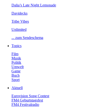
Dalia’sLateNightLemonade
Davidecks
TribeVibes
Unlimited
...zumSendeschema
Topics
Film
Musik
Politik
Umwelt
Game
Buch
Sport
Aktuell
EurovisionSongContest
FM4Geburtstagsfest
FM4Festivalradio