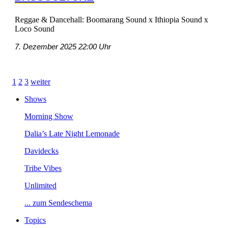
Reggae&Dancehall:BoomarangSoundxIthiopiaSoundx
LocoSound
7.Dezember202522:00Uhr
1
2
3
weiter
Shows
MorningShow
Dalia’sLateNightLemonade
Davidecks
TribeVibes
Unlimited
...zumSendeschema
Topics