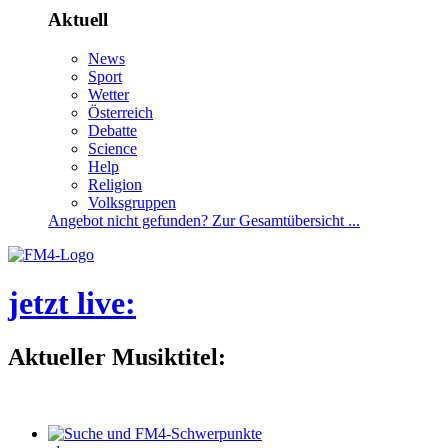
Aktuell
News
Sport
Wetter
Österreich
Debatte
Science
Help
Religion
Volksgruppen
Angebotnichtgefunden?ZurGesamtübersicht...
jetztlive
:
AktuellerMusiktitel: