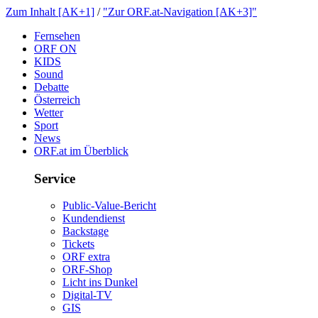
ZumInhalt[AK+1]
/
"ZurORF.at-Navigation[AK+3]"
Fernsehen
ORFON
KIDS
Sound
Debatte
Österreich
Wetter
Sport
News
ORF.atimÜberblick
Service
Public-Value-Bericht
Kundendienst
Backstage
Tickets
ORFextra
ORF-Shop
LichtinsDunkel
Digital-TV
GIS