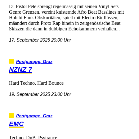
DJPistolPetesprengtregelmässigmitseinenVinylSets
GenreGrenzen,vereintknisterndeAfroBeatBasslinesmit
HabibiFunkObskuritäten,spieltmitElectroEinflüssen,
mäandertdurchProtoRaphineininzeitgenössischeBeat
SkizzendiedannindubbigenEchokammernverhallen...
17.September202520:00Uhr
Postgarage,Graz
NZNZ7
HardTechno,HardBounce
19.September202523:00Uhr
Postgarage,Graz
EMC
Techno,DnB,Psytrance