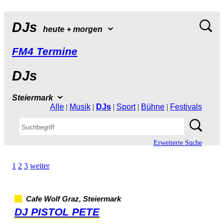
DJs
heute+morgen
FM4Termine
DJs
Steiermark
Alle
|
Musik
|
DJs
|
Sport
|
Bühne
|
Festivals
ErweiterteSuche
1
2
3
weiter
CafeWolfGraz,Steiermark
DJPISTOLPETE