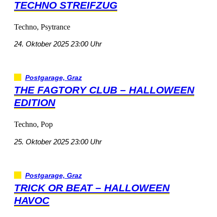
TECHNOSTREIFZUG
Techno,Psytrance
24.Oktober202523:00Uhr
Postgarage,Graz
THEFAGTORYCLUB–HALLOWEEN
EDITION
Techno,Pop
25.Oktober202523:00Uhr
Postgarage,Graz
TRICKORBEAT–HALLOWEEN
HAVOC