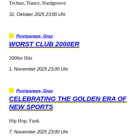
Techno,Trance,Hardgroove
31.Oktober202523:00Uhr
Postgarage,Graz
WORSTCLUB2000ER
2000erHits
1.November202523:00Uhr
Postgarage,Graz
CELEBRATINGTHEGOLDENERAOF
NEWSPORTS
HipHop,Funk
7.November202523:00Uhr