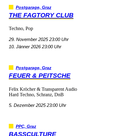
Postgarage,Graz
THEFAGTORYCLUB
Techno,Pop
29.November202523:00Uhr
10.Jänner202623:00Uhr
Postgarage,Graz
FEUER&PEITSCHE
FelixKröcher&TransparentAudio
HardTechno,Schranz,DnB
5.Dezember202523:00Uhr
PPC,Graz
BASSCULTURE