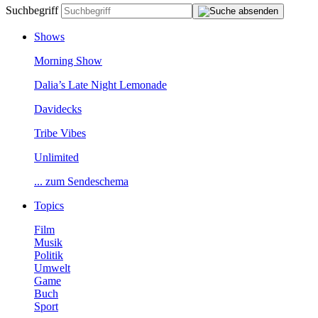
Suchbegriff
Shows
MorningShow
Dalia’sLateNightLemonade
Davidecks
TribeVibes
Unlimited
...zumSendeschema
Topics
Film
Musik
Politik
Umwelt
Game
Buch
Sport