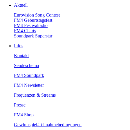
Aktuell
EurovisionSongContest
FM4Geburtstagsfest
FM4Festivalradio
FM4Charts
SoundparkSuperstar
Infos
Kontakt
Sendeschema
FM4Soundpark
FM4Newsletter
Frequenzen&Streams
Presse
FM4Shop
Gewinnspiel-Teilnahmebedingungen