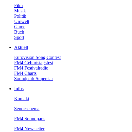
Film
Musik
Politik
Umwelt
Game
Buch
Sport
Aktuell
EurovisionSongContest
FM4Geburtstagsfest
FM4Festivalradio
FM4Charts
SoundparkSuperstar
Infos
Kontakt
Sendeschema
FM4Soundpark
FM4Newsletter