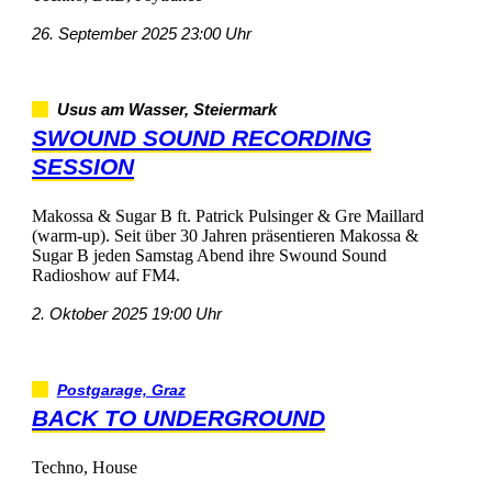
26.September202523:00Uhr
UsusamWasser,Steiermark
SWOUNDSOUNDRECORDING
SESSION
Makossa&SugarBft.PatrickPulsinger&GreMaillard
(warm-up).Seitüber30JahrenpräsentierenMakossa&
SugarBjedenSamstagAbendihreSwoundSound
RadioshowaufFM4.
2.Oktober202519:00Uhr
Postgarage,Graz
BACKTOUNDERGROUND
Techno,House