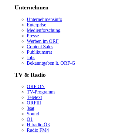
Unternehmen
Unternehmensinfo
Enterprise
Medienforschung
Presse
WerbenimORF
ContentSales
Publikumsrat
Jobs
Bekanntgabenlt.ORF-G
TV&Radio
ORFON
TV-Programm
Teletext
ORFIII
3sat
Sound
Ö1
HitradioÖ3
RadioFM4