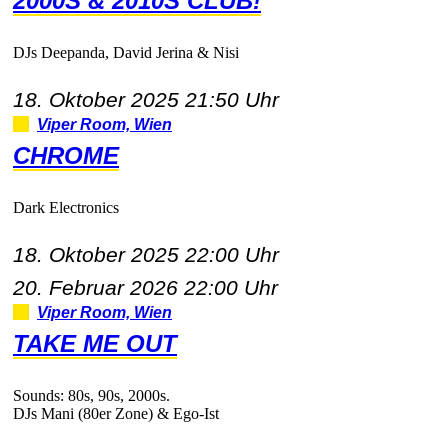
2000S&2010SCLUB!
DJsDeepanda,DavidJerina&Nisi
18.Oktober202521:50Uhr
ViperRoom,Wien
CHROME
DarkElectronics
18.Oktober202522:00Uhr
20.Februar202622:00Uhr
ViperRoom,Wien
TAKEMEOUT
Sounds:80s,90s,2000s.
DJsMani(80erZone)&Ego-Ist