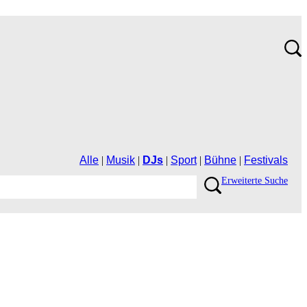
Alle
|
Musik
|
DJs
|
Sport
|
Bühne
|
Festivals
ErweiterteSuche