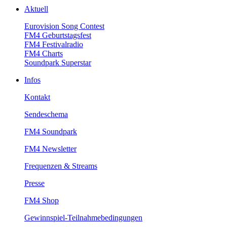
Aktuell
EurovisionSongContest
FM4Geburtstagsfest
FM4Festivalradio
FM4Charts
SoundparkSuperstar
Infos
Kontakt
Sendeschema
FM4Soundpark
FM4Newsletter
Frequenzen&Streams
Presse
FM4Shop
Gewinnspiel-Teilnahmebedingungen