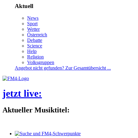
Aktuell
News
Sport
Wetter
Österreich
Debatte
Science
Help
Religion
Volksgruppen
Angebotnichtgefunden?ZurGesamtübersicht...
jetztlive
:
AktuellerMusiktitel: