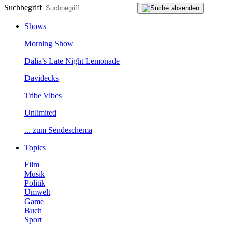
Suchbegriff
Shows
MorningShow
Dalia’sLateNightLemonade
Davidecks
TribeVibes
Unlimited
...zumSendeschema
Topics
Film
Musik
Politik
Umwelt
Game
Buch
Sport