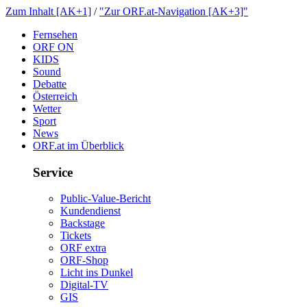
ZumInhalt[AK+1]
/
"ZurORF.at-Navigation[AK+3]"
Fernsehen
ORFON
KIDS
Sound
Debatte
Österreich
Wetter
Sport
News
ORF.atimÜberblick
Service
Public-Value-Bericht
Kundendienst
Backstage
Tickets
ORFextra
ORF-Shop
LichtinsDunkel
Digital-TV
GIS