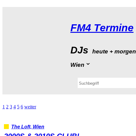
FM4Termine
DJs
heute+morge
Wien
1
2
3
4
5
6
weiter
TheLoft,Wien