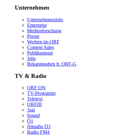
Unternehmen
Unternehmensinfo
Enterprise
Medienforschung
Presse
WerbenimORF
ContentSales
Publikumsrat
Jobs
Bekanntgabenlt.ORF-G
TV&Radio
ORFON
TV-Programm
Teletext
ORFIII
3sat
Sound
Ö1
HitradioÖ3
RadioFM4