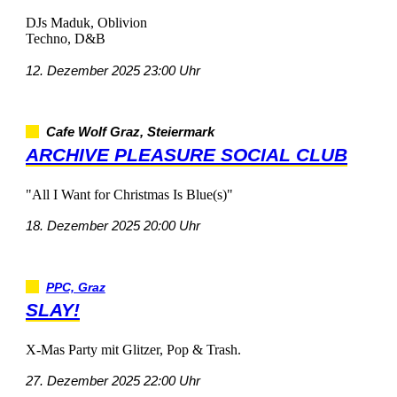
DJsMaduk,Oblivion
Techno,D&B
12.Dezember202523:00Uhr
CafeWolfGraz,Steiermark
ARCHIVEPLEASURESOCIALCLUB
"AllIWantforChristmasIsBlue(s)"
18.Dezember202520:00Uhr
PPC,Graz
SLAY!
X-MasPartymitGlitzer,Pop&Trash.
27.Dezember202522:00Uhr