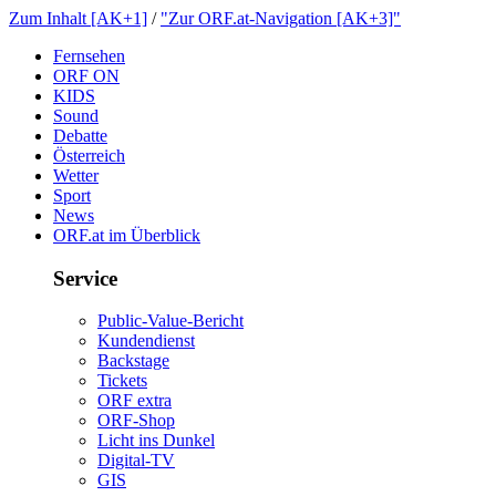
ZumInhalt[AK+1]
/
"ZurORF.at-Navigation[AK+3]"
Fernsehen
ORFON
KIDS
Sound
Debatte
Österreich
Wetter
Sport
News
ORF.atimÜberblick
Service
Public-Value-Bericht
Kundendienst
Backstage
Tickets
ORFextra
ORF-Shop
LichtinsDunkel
Digital-TV
GIS