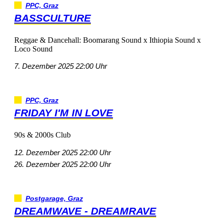
PPC,Graz
BASSCULTURE
Reggae&Dancehall:BoomarangSoundxIthiopiaSoundx
LocoSound
7.Dezember202522:00Uhr
PPC,Graz
FRIDAYI'MINLOVE
90s&2000sClub
12.Dezember202522:00Uhr
26.Dezember202522:00Uhr
Postgarage,Graz
DREAMWAVE-DREAMRAVE