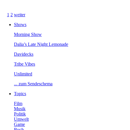
1
2
weiter
Shows
MorningShow
Dalia’sLateNightLemonade
Davidecks
TribeVibes
Unlimited
...zumSendeschema
Topics
Film
Musik
Politik
Umwelt
Game
Buch