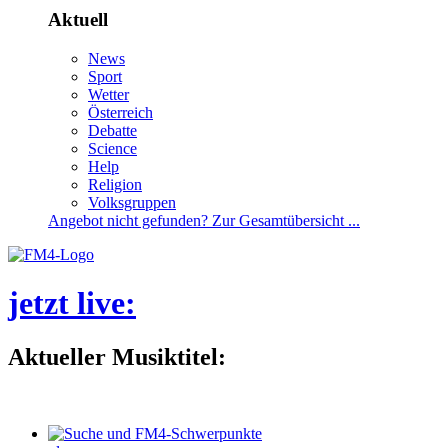
Aktuell
News
Sport
Wetter
Österreich
Debatte
Science
Help
Religion
Volksgruppen
Angebotnichtgefunden?ZurGesamtübersicht...
jetztlive
:
AktuellerMusiktitel: