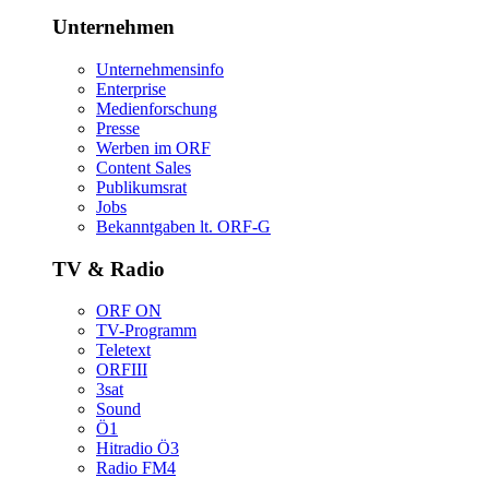
Unternehmen
Unternehmensinfo
Enterprise
Medienforschung
Presse
WerbenimORF
ContentSales
Publikumsrat
Jobs
Bekanntgabenlt.ORF-G
TV&Radio
ORFON
TV-Programm
Teletext
ORFIII
3sat
Sound
Ö1
HitradioÖ3
RadioFM4