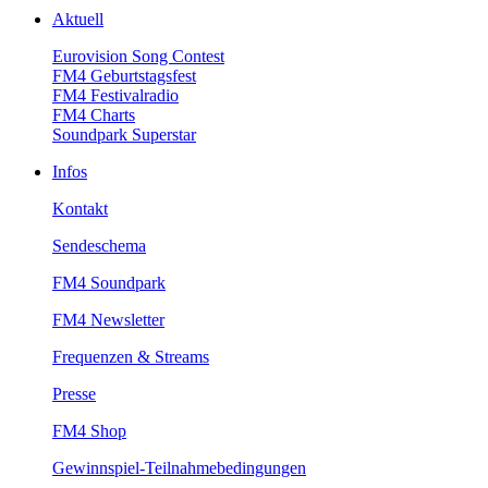
Aktuell
EurovisionSongContest
FM4Geburtstagsfest
FM4Festivalradio
FM4Charts
SoundparkSuperstar
Infos
Kontakt
Sendeschema
FM4Soundpark
FM4Newsletter
Frequenzen&Streams
Presse
FM4Shop
Gewinnspiel-Teilnahmebedingungen