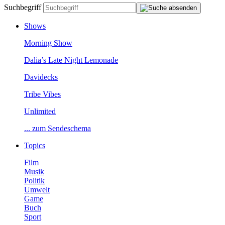
Suchbegriff
Shows
MorningShow
Dalia’sLateNightLemonade
Davidecks
TribeVibes
Unlimited
...zumSendeschema
Topics
Film
Musik
Politik
Umwelt
Game
Buch
Sport