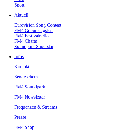
Sport
Aktuell
EurovisionSongContest
FM4Geburtstagsfest
FM4Festivalradio
FM4Charts
SoundparkSuperstar
Infos
Kontakt
Sendeschema
FM4Soundpark
FM4Newsletter
Frequenzen&Streams
Presse
FM4Shop