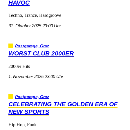
HAVOC
Techno,Trance,Hardgroove
31.Oktober202523:00Uhr
Postgarage,Graz
WORSTCLUB2000ER
2000erHits
1.November202523:00Uhr
Postgarage,Graz
CELEBRATINGTHEGOLDENERAOF
NEWSPORTS
HipHop,Funk