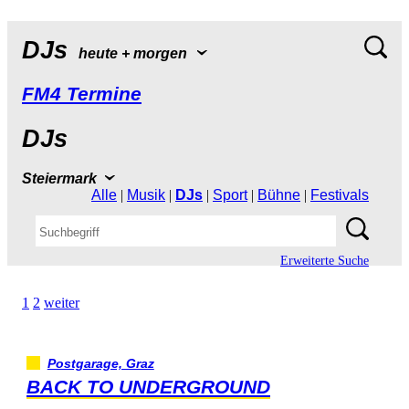
DJs
heute+morgen
FM4Termine
DJs
Steiermark
Alle
|
Musik
|
DJs
|
Sport
|
Bühne
|
Festivals
ErweiterteSuche
1
2
weiter
Postgarage,Graz
BACKTOUNDERGROUND