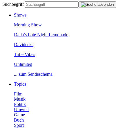
Suchbegriff
Shows
MorningShow
Dalia’sLateNightLemonade
Davidecks
TribeVibes
Unlimited
...zumSendeschema
Topics
Film
Musik
Politik
Umwelt
Game
Buch
Sport