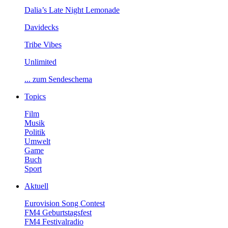
Dalia’sLateNightLemonade
Davidecks
TribeVibes
Unlimited
...zumSendeschema
Topics
Film
Musik
Politik
Umwelt
Game
Buch
Sport
Aktuell
EurovisionSongContest
FM4Geburtstagsfest
FM4Festivalradio