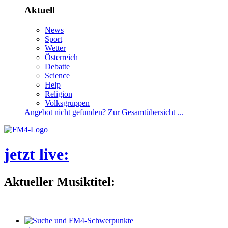
Aktuell
News
Sport
Wetter
Österreich
Debatte
Science
Help
Religion
Volksgruppen
Angebotnichtgefunden?ZurGesamtübersicht...
jetztlive
:
AktuellerMusiktitel: