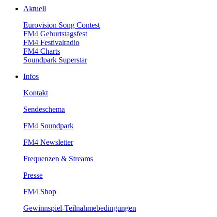
Aktuell
EurovisionSongContest
FM4Geburtstagsfest
FM4Festivalradio
FM4Charts
SoundparkSuperstar
Infos
Kontakt
Sendeschema
FM4Soundpark
FM4Newsletter
Frequenzen&Streams
Presse
FM4Shop
Gewinnspiel-Teilnahmebedingungen