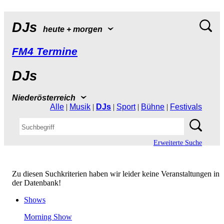
DJs
heute+morgen
FM4Termine
DJs
Niederösterreich
Alle
|
Musik
|
DJs
|
Sport
|
Bühne
|
Festivals
ErweiterteSuche
ZudiesenSuchkriterienhabenwirleiderkeineVeranstaltungenin
derDatenbank!
Shows
MorningShow