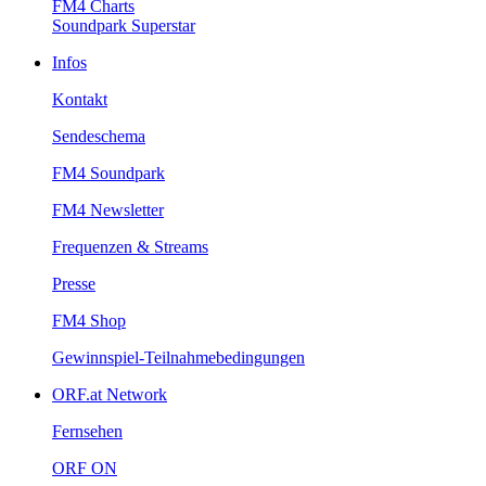
FM4Charts
SoundparkSuperstar
Infos
Kontakt
Sendeschema
FM4Soundpark
FM4Newsletter
Frequenzen&Streams
Presse
FM4Shop
Gewinnspiel-Teilnahmebedingungen
ORF.atNetwork
Fernsehen
ORFON