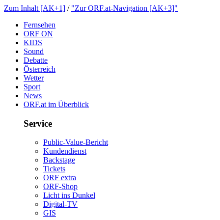
ZumInhalt[AK+1]
/
"ZurORF.at-Navigation[AK+3]"
Fernsehen
ORFON
KIDS
Sound
Debatte
Österreich
Wetter
Sport
News
ORF.atimÜberblick
Service
Public-Value-Bericht
Kundendienst
Backstage
Tickets
ORFextra
ORF-Shop
LichtinsDunkel
Digital-TV
GIS