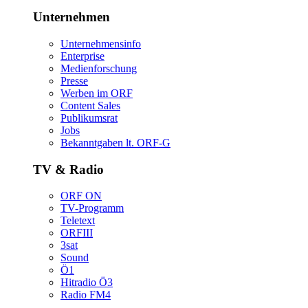
Unternehmen
Unternehmensinfo
Enterprise
Medienforschung
Presse
WerbenimORF
ContentSales
Publikumsrat
Jobs
Bekanntgabenlt.ORF-G
TV&Radio
ORFON
TV-Programm
Teletext
ORFIII
3sat
Sound
Ö1
HitradioÖ3
RadioFM4