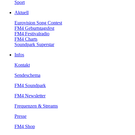
Sport
Aktuell
EurovisionSongContest
FM4Geburtstagsfest
FM4Festivalradio
FM4Charts
SoundparkSuperstar
Infos
Kontakt
Sendeschema
FM4Soundpark
FM4Newsletter
Frequenzen&Streams
Presse
FM4Shop