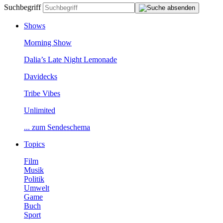
Suchbegriff
Shows
MorningShow
Dalia’sLateNightLemonade
Davidecks
TribeVibes
Unlimited
...zumSendeschema
Topics
Film
Musik
Politik
Umwelt
Game
Buch
Sport