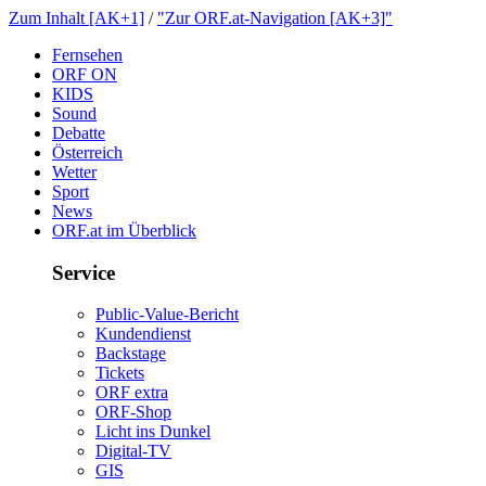
ZumInhalt[AK+1]
/
"ZurORF.at-Navigation[AK+3]"
Fernsehen
ORFON
KIDS
Sound
Debatte
Österreich
Wetter
Sport
News
ORF.atimÜberblick
Service
Public-Value-Bericht
Kundendienst
Backstage
Tickets
ORFextra
ORF-Shop
LichtinsDunkel
Digital-TV
GIS