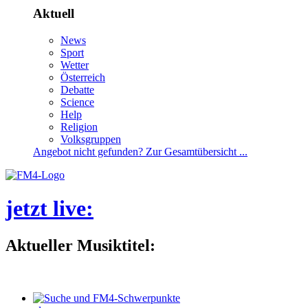
Aktuell
News
Sport
Wetter
Österreich
Debatte
Science
Help
Religion
Volksgruppen
Angebotnichtgefunden?ZurGesamtübersicht...
jetztlive
:
AktuellerMusiktitel: