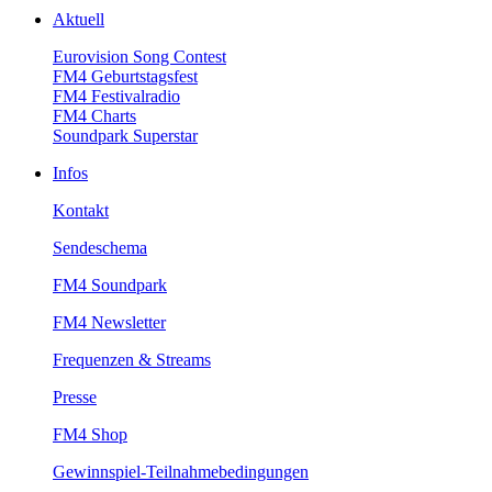
Aktuell
EurovisionSongContest
FM4Geburtstagsfest
FM4Festivalradio
FM4Charts
SoundparkSuperstar
Infos
Kontakt
Sendeschema
FM4Soundpark
FM4Newsletter
Frequenzen&Streams
Presse
FM4Shop
Gewinnspiel-Teilnahmebedingungen