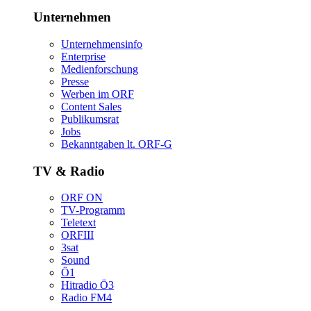
Unternehmen
Unternehmensinfo
Enterprise
Medienforschung
Presse
WerbenimORF
ContentSales
Publikumsrat
Jobs
Bekanntgabenlt.ORF-G
TV&Radio
ORFON
TV-Programm
Teletext
ORFIII
3sat
Sound
Ö1
HitradioÖ3
RadioFM4