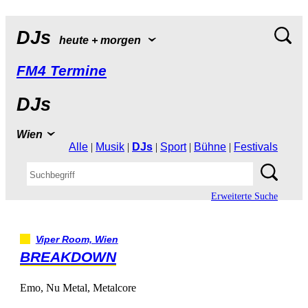
DJs
heute+morgen
FM4Termine
DJs
Wien
Alle
|
Musik
|
DJs
|
Sport
|
Bühne
|
Festivals
ErweiterteSuche
ViperRoom,Wien
BREAKDOWN
Emo,NuMetal,Metalcore