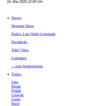
16.Mai202622:00Uhr
Shows
MorningShow
Dalia’sLateNightLemonade
Davidecks
TribeVibes
Unlimited
...zumSendeschema
Topics
Film
Musik
Politik
Umwelt
Game
Buch