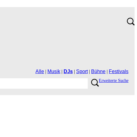
Alle
|
Musik
|
DJs
|
Sport
|
Bühne
|
Festivals
ErweiterteSuche