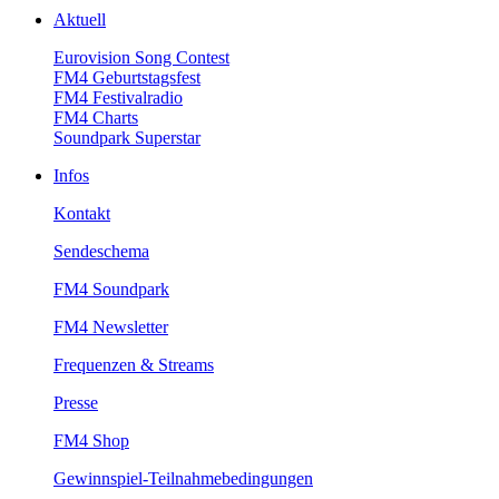
Aktuell
EurovisionSongContest
FM4Geburtstagsfest
FM4Festivalradio
FM4Charts
SoundparkSuperstar
Infos
Kontakt
Sendeschema
FM4Soundpark
FM4Newsletter
Frequenzen&Streams
Presse
FM4Shop
Gewinnspiel-Teilnahmebedingungen