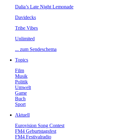
Dalia’sLateNightLemonade
Davidecks
TribeVibes
Unlimited
...zumSendeschema
Topics
Film
Musik
Politik
Umwelt
Game
Buch
Sport
Aktuell
EurovisionSongContest
FM4Geburtstagsfest
FM4Festivalradio