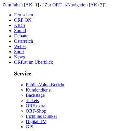
ZumInhalt[AK+1]
/
"ZurORF.at-Navigation[AK+3]"
Fernsehen
ORFON
KIDS
Sound
Debatte
Österreich
Wetter
Sport
News
ORF.atimÜberblick
Service
Public-Value-Bericht
Kundendienst
Backstage
Tickets
ORFextra
ORF-Shop
LichtinsDunkel
Digital-TV
GIS