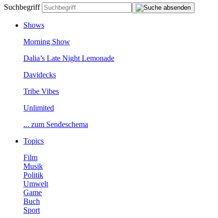
Suchbegriff
Shows
MorningShow
Dalia’sLateNightLemonade
Davidecks
TribeVibes
Unlimited
...zumSendeschema
Topics
Film
Musik
Politik
Umwelt
Game
Buch
Sport