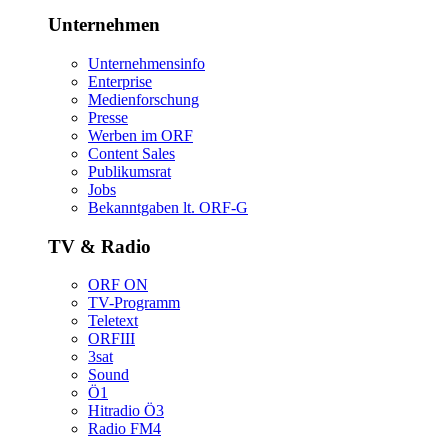
Unternehmen
Unternehmensinfo
Enterprise
Medienforschung
Presse
WerbenimORF
ContentSales
Publikumsrat
Jobs
Bekanntgabenlt.ORF-G
TV&Radio
ORFON
TV-Programm
Teletext
ORFIII
3sat
Sound
Ö1
HitradioÖ3
RadioFM4