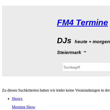
FM4Termine
DJs
heute+morge
Steiermark
ZudiesenSuchkriterienhabenwirleiderkeineVeranstaltungeninde
Shows
MorningShow