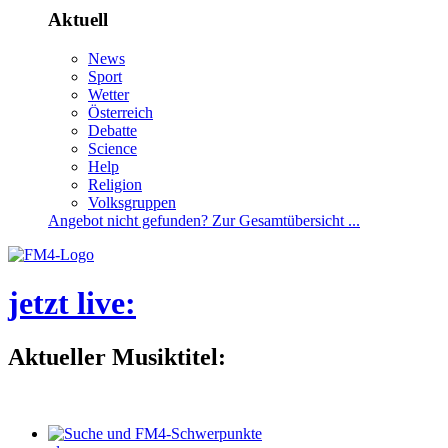
Aktuell
News
Sport
Wetter
Österreich
Debatte
Science
Help
Religion
Volksgruppen
Angebotnichtgefunden?ZurGesamtübersicht...
jetztlive
:
AktuellerMusiktitel: