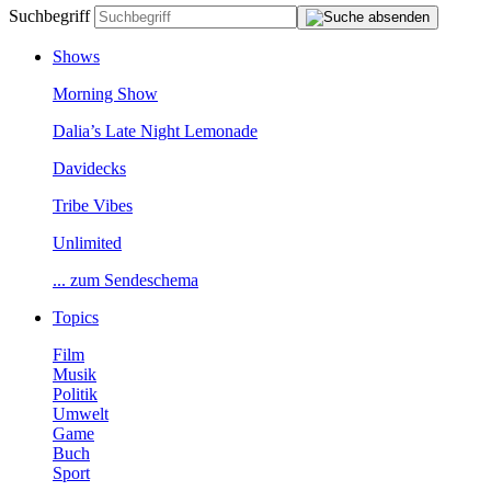
Suchbegriff
Shows
MorningShow
Dalia’sLateNightLemonade
Davidecks
TribeVibes
Unlimited
...zumSendeschema
Topics
Film
Musik
Politik
Umwelt
Game
Buch
Sport