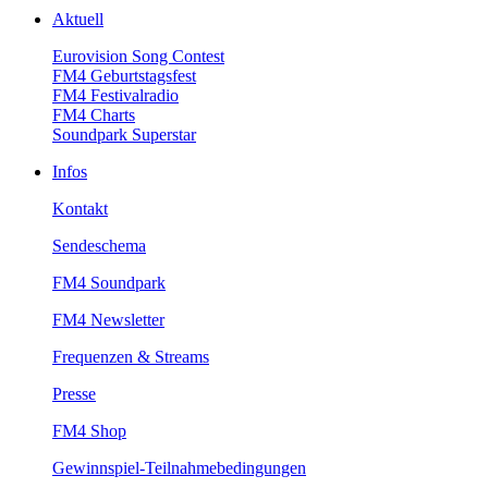
Aktuell
EurovisionSongContest
FM4Geburtstagsfest
FM4Festivalradio
FM4Charts
SoundparkSuperstar
Infos
Kontakt
Sendeschema
FM4Soundpark
FM4Newsletter
Frequenzen&Streams
Presse
FM4Shop
Gewinnspiel-Teilnahmebedingungen