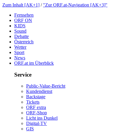
ZumInhalt[AK+1]
/
"ZurORF.at-Navigation[AK+3]"
Fernsehen
ORFON
KIDS
Sound
Debatte
Österreich
Wetter
Sport
News
ORF.atimÜberblick
Service
Public-Value-Bericht
Kundendienst
Backstage
Tickets
ORFextra
ORF-Shop
LichtinsDunkel
Digital-TV
GIS