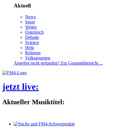
Aktuell
News
Sport
Wetter
Österreich
Debatte
Science
Help
Religion
Volksgruppen
Angebotnichtgefunden?ZurGesamtübersicht...
jetztlive
:
AktuellerMusiktitel: