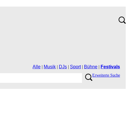
Alle
|
Musik
|
DJs
|
Sport
|
Bühne
|
Festivals
ErweiterteSuche