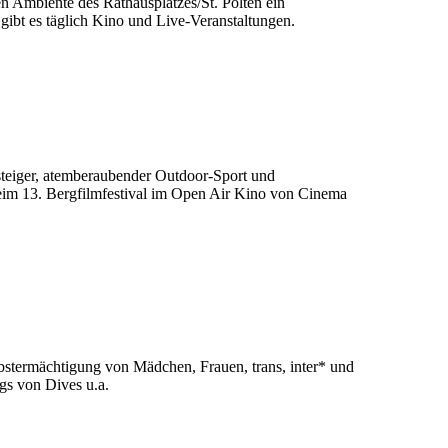
nAmbientedesRathausplatzes/St.Pöltenein
ibtestäglichKinoundLive-Veranstaltungen.
steiger,atemberaubenderOutdoor-Sportund
eim13.BergfilmfestivalimOpenAirKinovonCinema
bstermächtigungvonMädchen,Frauen,trans,inter*und
igsvonDivesu.a.