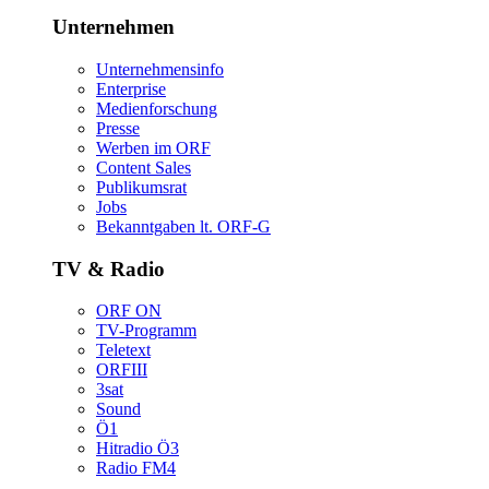
Unternehmen
Unternehmensinfo
Enterprise
Medienforschung
Presse
WerbenimORF
ContentSales
Publikumsrat
Jobs
Bekanntgabenlt.ORF-G
TV&Radio
ORFON
TV-Programm
Teletext
ORFIII
3sat
Sound
Ö1
HitradioÖ3
RadioFM4