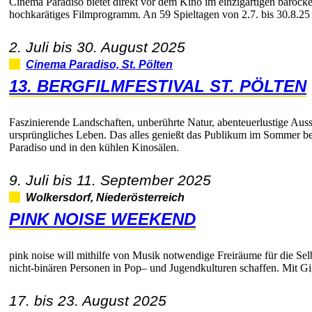
CinemaParadisobietetdirektvordemKinoimeinzigartigenbarocke
hochkarätigesFilmprogramm.An59Spieltagenvon2.7.bis30.8.25g
2.Julibis30.August2025
CinemaParadiso,St.Pölten
13.BERGFILMFESTIVALST.PÖLTEN
FaszinierendeLandschaften,unberührteNatur,abenteuerlustigeAus
ursprünglichesLeben.DasallesgenießtdasPublikumimSommerb
ParadisoundindenkühlenKinosälen.
9.Julibis11.September2025
Wolkersdorf,Niederösterreich
PINKNOISEWEEKEND
pinknoisewillmithilfevonMusiknotwendigeFreiräumefürdieSel
nicht-binärenPersoneninPop–undJugendkulturenschaffen.MitG
17.bis23.August2025