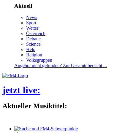
Aktuell
News
Sport
Wetter
Österreich
Debatte
Science
Help
Religion
Volksgruppen
Angebotnichtgefunden?ZurGesamtübersicht...
jetztlive
:
AktuellerMusiktitel: