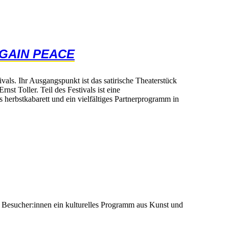
AGAINPEACE
vals.IhrAusgangspunktistdassatirischeTheaterstück
rnstToller.TeildesFestivalsisteine
sherbstkabarettundeinvielfältigesPartnerprogrammin
esucher:inneneinkulturellesProgrammausKunstund