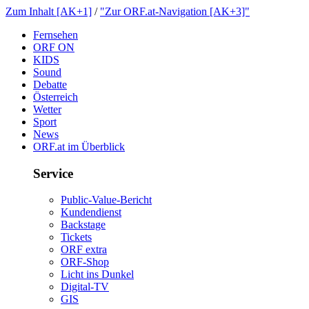
ZumInhalt[AK+1]
/
"ZurORF.at-Navigation[AK+3]"
Fernsehen
ORFON
KIDS
Sound
Debatte
Österreich
Wetter
Sport
News
ORF.atimÜberblick
Service
Public-Value-Bericht
Kundendienst
Backstage
Tickets
ORFextra
ORF-Shop
LichtinsDunkel
Digital-TV
GIS