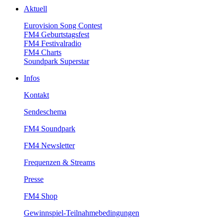
Aktuell
EurovisionSongContest
FM4Geburtstagsfest
FM4Festivalradio
FM4Charts
SoundparkSuperstar
Infos
Kontakt
Sendeschema
FM4Soundpark
FM4Newsletter
Frequenzen&Streams
Presse
FM4Shop
Gewinnspiel-Teilnahmebedingungen