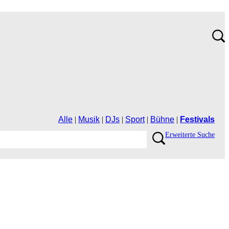
Alle
|
Musik
|
DJs
|
Sport
|
Bühne
|
Festivals
ErweiterteSuche