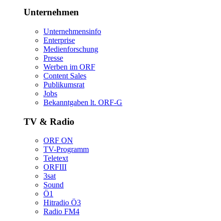
Unternehmen
Unternehmensinfo
Enterprise
Medienforschung
Presse
WerbenimORF
ContentSales
Publikumsrat
Jobs
Bekanntgabenlt.ORF-G
TV&Radio
ORFON
TV-Programm
Teletext
ORFIII
3sat
Sound
Ö1
HitradioÖ3
RadioFM4