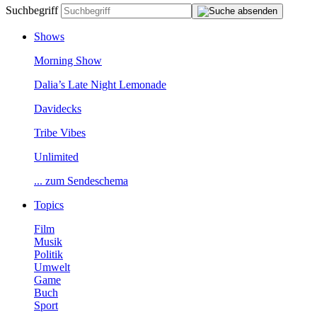
Suchbegriff
Shows
MorningShow
Dalia’sLateNightLemonade
Davidecks
TribeVibes
Unlimited
...zumSendeschema
Topics
Film
Musik
Politik
Umwelt
Game
Buch
Sport