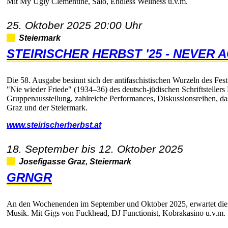
MitMyUglyClementine,Salò,EndlessWellnessu.v.m.
25.Oktober202520:00Uhr
Steiermark
STEIRISCHERHERBST'25-NEVER
Die58.AusgabebesinntsichderantifaschistischenWurzelndesFesti
"NiewiederFriede"(1934–36)desdeutsch-jüdischenSchriftstellersE
Gruppenausstellung,zahlreichePerformances,Diskussionsreihen,da
GrazundderSteiermark.
www.steirischerherbst.at
18.Septemberbis12.Oktober2025
JosefigasseGraz,Steiermark
GRNGR
AndenWochenendenimSeptemberundOktober2025,erwartetdieB
Musik.MitGigsvonFuckhead,DJFunctionist,Kobrakasinou.v.m.