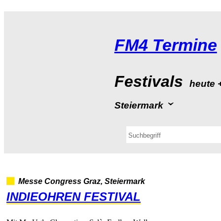
FM4Termine
Festivals
heute
Steiermark
MesseCongressGraz,Steiermark
INDIEOHRENFESTIVAL