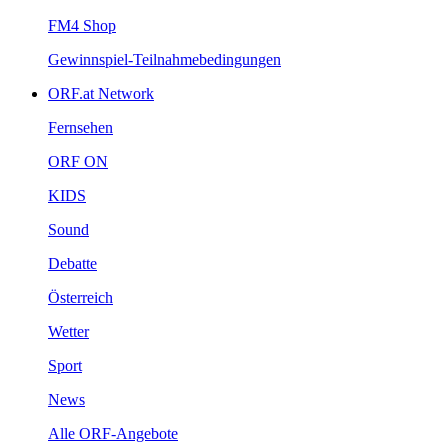
FM4Shop
Gewinnspiel-Teilnahmebedingungen
ORF.atNetwork
Fernsehen
ORFON
KIDS
Sound
Debatte
Österreich
Wetter
Sport
News
AlleORF-Angebote