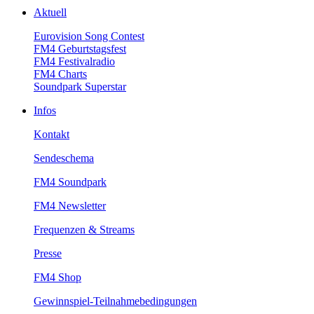
Aktuell
EurovisionSongContest
FM4Geburtstagsfest
FM4Festivalradio
FM4Charts
SoundparkSuperstar
Infos
Kontakt
Sendeschema
FM4Soundpark
FM4Newsletter
Frequenzen&Streams
Presse
FM4Shop
Gewinnspiel-Teilnahmebedingungen