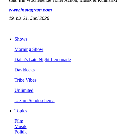
statt.EinWochenendevollerAction,Musik&Kulinarik!
www.instagram.com
19.bis21.Juni2026
Shows
MorningShow
Dalia’sLateNightLemonade
Davidecks
TribeVibes
Unlimited
...zumSendeschema
Topics
Film
Musik
Politik