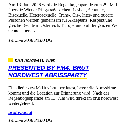
Am13.Juni2026wirddieRegenbogenparadezum29.Mal
überdieWienerRingstraßeziehen.Lesben,Schwule,
Bisexuelle,Heterosexuelle,Trans-,Cis-,Inter-undqueere
PersonenwerdengemeinsamfürAkzeptanz,Respektund
gleicheRechteinÖsterreich,EuropaundaufderganzenWelt
demonstrieren.
13.Juni202620:00Uhr
brutnordwest,Wien
PRESENTEDBYFM4:BRUT
NORDWESTABRISSPARTY
EinallerletztesMalinsbrutnordwest,bevordieAbrissbirne
kommtunddieLocationzurErinnerungwird:Nachder
Regenbogenparadeam13.Juniwirddirektimbrutnordwest
weitergefeiert.
brut-wien.at
13.Juni202620:00Uhr