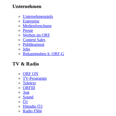
Unternehmen
Unternehmensinfo
Enterprise
Medienforschung
Presse
WerbenimORF
ContentSales
Publikumsrat
Jobs
Bekanntgabenlt.ORF-G
TV&Radio
ORFON
TV-Programm
Teletext
ORFIII
3sat
Sound
Ö1
HitradioÖ3
RadioFM4