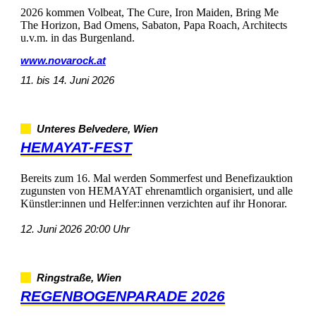
2026kommenVolbeat,TheCure,IronMaiden,BringMe
TheHorizon,BadOmens,Sabaton,PapaRoach,Architects
u.v.m.indasBurgenland.
www.novarock.at
11.bis14.Juni2026
UnteresBelvedere,Wien
HEMAYAT-FEST
Bereitszum16.MalwerdenSommerfestundBenefizauktion
zugunstenvonHEMAYATehrenamtlichorganisiert,undalle
Künstler:innenundHelfer:innenverzichtenaufihrHonorar.
12.Juni202620:00Uhr
Ringstraße,Wien
REGENBOGENPARADE2026