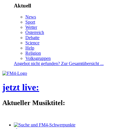
Aktuell
News
Sport
Wetter
Österreich
Debatte
Science
Help
Religion
Volksgruppen
Angebotnichtgefunden?ZurGesamtübersicht...
jetztlive
:
AktuellerMusiktitel: