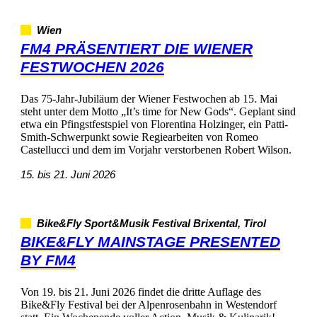
Wien
FM4PRÄSENTIERTDIEWIENER
FESTWOCHEN2026
Das75-Jahr-JubiläumderWienerFestwochenab15.Mai
stehtunterdemMotto„It’stimeforNewGods“.Geplantsind
etwaeinPfingstfestspielvonFlorentinaHolzinger,einPatti-
Smith-SchwerpunktsowieRegiearbeitenvonRomeo
CastellucciunddemimVorjahrverstorbenenRobertWilson.
15.bis21.Juni2026
Bike&FlySport&MusikFestivalBrixental,Tirol
BIKE&FLYMAINSTAGEPRESENTED
BYFM4
Von19.bis21.Juni2026findetdiedritteAuflagedes
Bike&FlyFestivalbeiderAlpenrosenbahninWestendorf