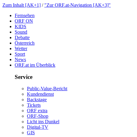
ZumInhalt[AK+1]
/
"ZurORF.at-Navigation[AK+3]"
Fernsehen
ORFON
KIDS
Sound
Debatte
Österreich
Wetter
Sport
News
ORF.atimÜberblick
Service
Public-Value-Bericht
Kundendienst
Backstage
Tickets
ORFextra
ORF-Shop
LichtinsDunkel
Digital-TV
GIS