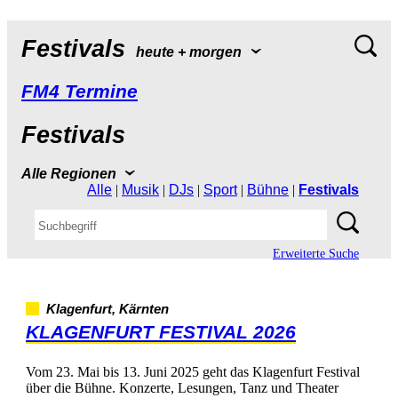
Festivals
heute+morgen
FM4Termine
Festivals
AlleRegionen
Alle
|
Musik
|
DJs
|
Sport
|
Bühne
|
Festivals
ErweiterteSuche
Klagenfurt,Kärnten
KLAGENFURTFESTIVAL2026
Vom23.Maibis13.Juni2025gehtdasKlagenfurtFestival
überdieBühne.Konzerte,Lesungen,TanzundTheater