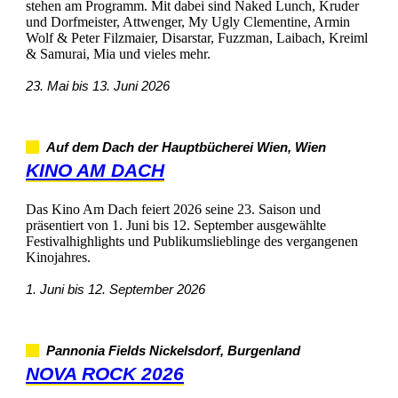
stehenamProgramm.MitdabeisindNakedLunch,Kruder
undDorfmeister,Attwenger,MyUglyClementine,Armin
Wolf&PeterFilzmaier,Disarstar,Fuzzman,Laibach,Kreiml
&Samurai,Miaundvielesmehr.
23.Maibis13.Juni2026
AufdemDachderHauptbüchereiWien,Wien
KINOAMDACH
DasKinoAmDachfeiert2026seine23.Saisonund
präsentiertvon1.Junibis12.Septemberausgewählte
FestivalhighlightsundPublikumslieblingedesvergangenen
Kinojahres.
1.Junibis12.September2026
PannoniaFieldsNickelsdorf,Burgenland
NOVAROCK2026