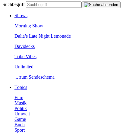
Suchbegriff
Shows
MorningShow
Dalia’sLateNightLemonade
Davidecks
TribeVibes
Unlimited
...zumSendeschema
Topics
Film
Musik
Politik
Umwelt
Game
Buch
Sport