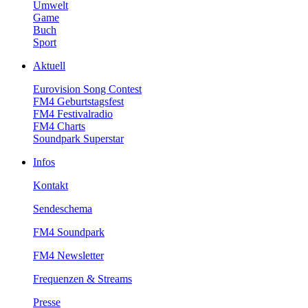
Umwelt
Game
Buch
Sport
Aktuell
EurovisionSongContest
FM4Geburtstagsfest
FM4Festivalradio
FM4Charts
SoundparkSuperstar
Infos
Kontakt
Sendeschema
FM4Soundpark
FM4Newsletter
Frequenzen&Streams
Presse