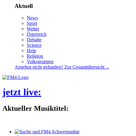
Aktuell
News
Sport
Wetter
Österreich
Debatte
Science
Help
Religion
Volksgruppen
Angebotnichtgefunden?ZurGesamtübersicht...
jetztlive
:
AktuellerMusiktitel: