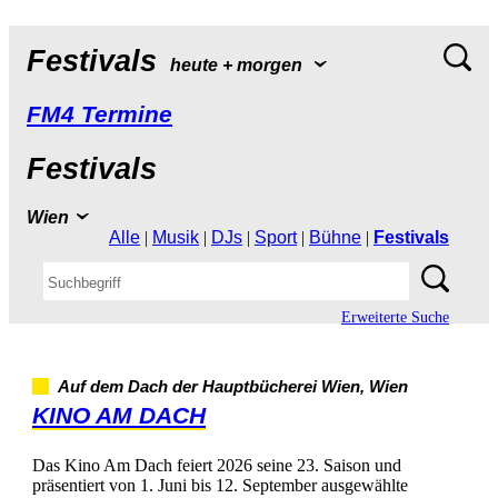
Festivals
heute+morgen
FM4Termine
Festivals
Wien
Alle
|
Musik
|
DJs
|
Sport
|
Bühne
|
Festivals
ErweiterteSuche
AufdemDachderHauptbüchereiWien,Wien
KINOAMDACH
DasKinoAmDachfeiert2026seine23.Saisonund
präsentiertvon1.Junibis12.Septemberausgewählte