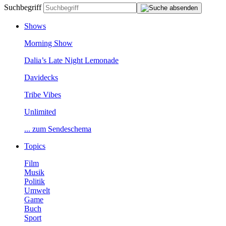
Suchbegriff
Shows
MorningShow
Dalia’sLateNightLemonade
Davidecks
TribeVibes
Unlimited
...zumSendeschema
Topics
Film
Musik
Politik
Umwelt
Game
Buch
Sport