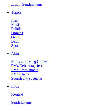
...zumSendeschema
Topics
Film
Musik
Politik
Umwelt
Game
Buch
Sport
Aktuell
EurovisionSongContest
FM4Geburtstagsfest
FM4Festivalradio
FM4Charts
SoundparkSuperstar
Infos
Kontakt
Sendeschema