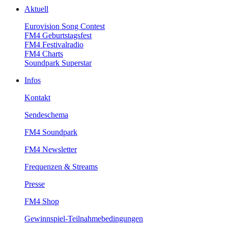
Aktuell
EurovisionSongContest
FM4Geburtstagsfest
FM4Festivalradio
FM4Charts
SoundparkSuperstar
Infos
Kontakt
Sendeschema
FM4Soundpark
FM4Newsletter
Frequenzen&Streams
Presse
FM4Shop
Gewinnspiel-Teilnahmebedingungen