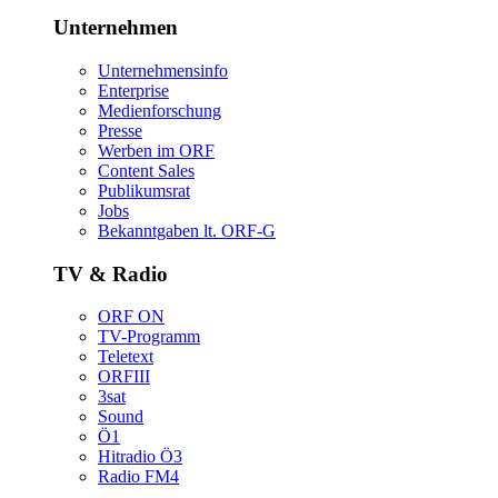
Unternehmen
Unternehmensinfo
Enterprise
Medienforschung
Presse
WerbenimORF
ContentSales
Publikumsrat
Jobs
Bekanntgabenlt.ORF-G
TV&Radio
ORFON
TV-Programm
Teletext
ORFIII
3sat
Sound
Ö1
HitradioÖ3
RadioFM4