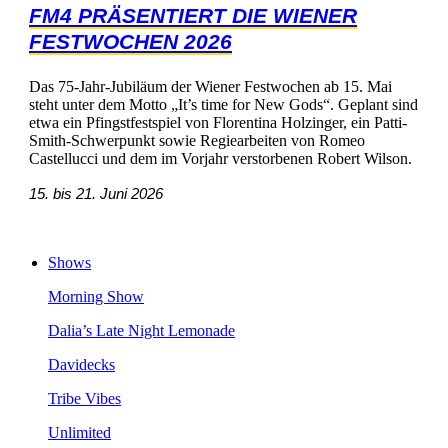
FM4PRÄSENTIERTDIEWIENER
FESTWOCHEN2026
Das75-Jahr-JubiläumderWienerFestwochenab15.Mai
stehtunterdemMotto„It’stimeforNewGods“.Geplantsind
etwaeinPfingstfestspielvonFlorentinaHolzinger,einPatti-
Smith-SchwerpunktsowieRegiearbeitenvonRomeo
CastellucciunddemimVorjahrverstorbenenRobertWilson.
15.bis21.Juni2026
Shows
MorningShow
Dalia’sLateNightLemonade
Davidecks
TribeVibes
Unlimited