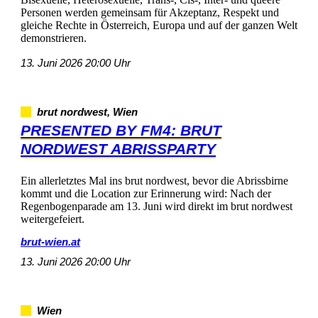
PersonenwerdengemeinsamfürAkzeptanz,Respektund
gleicheRechteinÖsterreich,EuropaundaufderganzenWelt
demonstrieren.
13.Juni202620:00Uhr
brutnordwest,Wien
PRESENTEDBYFM4:BRUT
NORDWESTABRISSPARTY
EinallerletztesMalinsbrutnordwest,bevordieAbrissbirne
kommtunddieLocationzurErinnerungwird:Nachder
Regenbogenparadeam13.Juniwirddirektimbrutnordwest
weitergefeiert.
brut-wien.at
13.Juni202620:00Uhr
Wien