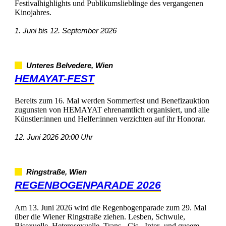
FestivalhighlightsundPublikumslieblingedesvergangenen
Kinojahres.
1.Junibis12.September2026
UnteresBelvedere,Wien
HEMAYAT-FEST
Bereitszum16.MalwerdenSommerfestundBenefizauktion
zugunstenvonHEMAYATehrenamtlichorganisiert,undalle
Künstler:innenundHelfer:innenverzichtenaufihrHonorar.
12.Juni202620:00Uhr
Ringstraße,Wien
REGENBOGENPARADE2026
Am13.Juni2026wirddieRegenbogenparadezum29.Mal
überdieWienerRingstraßeziehen.Lesben,Schwule,
Bisexuelle,Heterosexuelle,Trans-,Cis-,Inter-undqueere