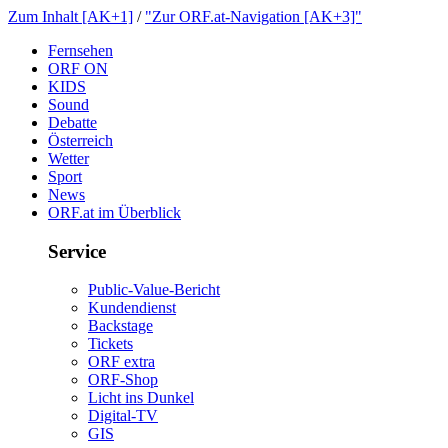
ZumInhalt[AK+1]
/
"ZurORF.at-Navigation[AK+3]"
Fernsehen
ORFON
KIDS
Sound
Debatte
Österreich
Wetter
Sport
News
ORF.atimÜberblick
Service
Public-Value-Bericht
Kundendienst
Backstage
Tickets
ORFextra
ORF-Shop
LichtinsDunkel
Digital-TV
GIS