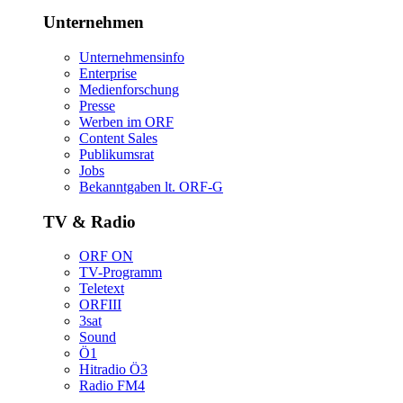
Unternehmen
Unternehmensinfo
Enterprise
Medienforschung
Presse
WerbenimORF
ContentSales
Publikumsrat
Jobs
Bekanntgabenlt.ORF-G
TV&Radio
ORFON
TV-Programm
Teletext
ORFIII
3sat
Sound
Ö1
HitradioÖ3
RadioFM4