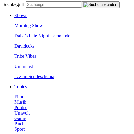
Suchbegriff
Shows
MorningShow
Dalia’sLateNightLemonade
Davidecks
TribeVibes
Unlimited
...zumSendeschema
Topics
Film
Musik
Politik
Umwelt
Game
Buch
Sport