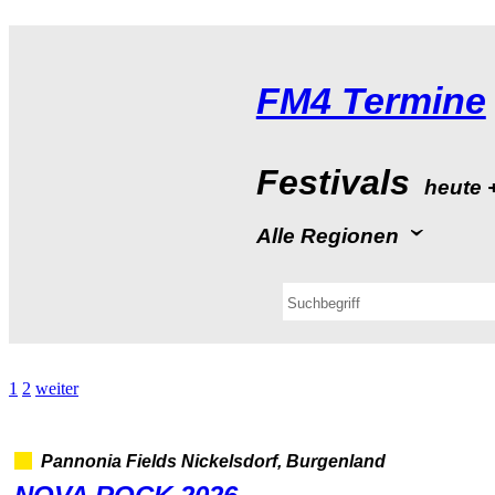
FM4Termine
Festivals
heute
AlleRegionen
1
2
weiter
PannoniaFieldsNickelsdorf,Burgenland