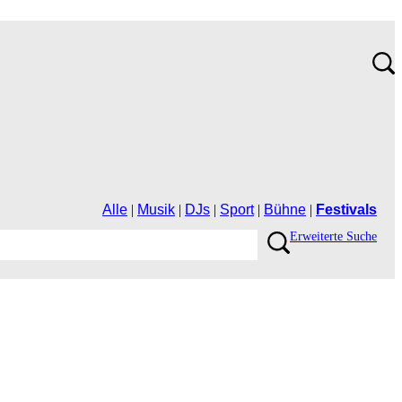
Alle
|
Musik
|
DJs
|
Sport
|
Bühne
|
Festivals
ErweiterteSuche