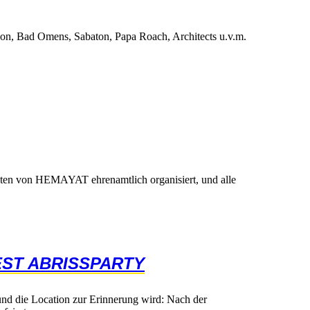
n,BadOmens,Sabaton,PapaRoach,Architectsu.v.m.
tenvonHEMAYATehrenamtlichorganisiert,undalle
STABRISSPARTY
tunddieLocationzurErinnerungwird:Nachder