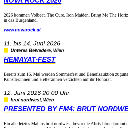
NOVAROCK2026
2026kommenVolbeat,TheCure,IronMaiden,BringMeTheHorizo
indasBurgenland.
www.novarock.at
11.bis14.Juni2026
UnteresBelvedere,Wien
HEMAYAT-FEST
Bereitszum16.MalwerdenSommerfestundBenefizauktionzuguns
Künstler:innenundHelfer:innenverzichtenaufihrHonorar.
12.Juni202620:00Uhr
brutnordwest,Wien
PRESENTEDBYFM4:BRUTNORDWE
EinallerletztesMalinsbrutnordwest,bevordieAbrissbirnekomm