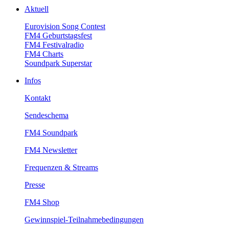
Aktuell
EurovisionSongContest
FM4Geburtstagsfest
FM4Festivalradio
FM4Charts
SoundparkSuperstar
Infos
Kontakt
Sendeschema
FM4Soundpark
FM4Newsletter
Frequenzen&Streams
Presse
FM4Shop
Gewinnspiel-Teilnahmebedingungen