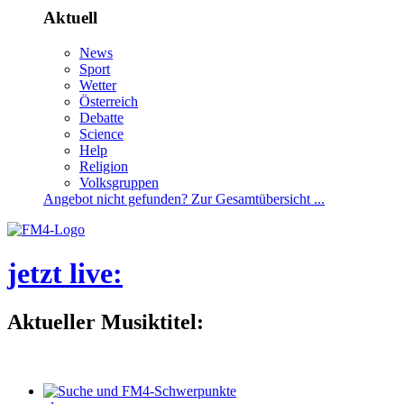
Aktuell
News
Sport
Wetter
Österreich
Debatte
Science
Help
Religion
Volksgruppen
Angebotnichtgefunden?ZurGesamtübersicht...
jetztlive
:
AktuellerMusiktitel: