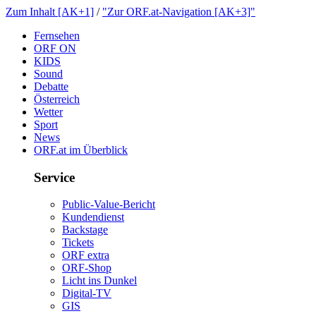
ZumInhalt[AK+1]
/
"ZurORF.at-Navigation[AK+3]"
Fernsehen
ORFON
KIDS
Sound
Debatte
Österreich
Wetter
Sport
News
ORF.atimÜberblick
Service
Public-Value-Bericht
Kundendienst
Backstage
Tickets
ORFextra
ORF-Shop
LichtinsDunkel
Digital-TV
GIS