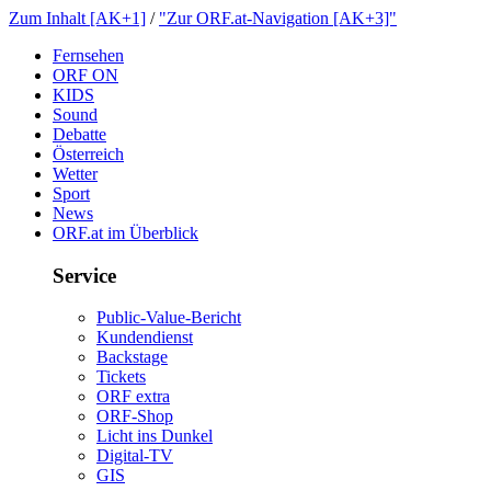
ZumInhalt[AK+1]
/
"ZurORF.at-Navigation[AK+3]"
Fernsehen
ORFON
KIDS
Sound
Debatte
Österreich
Wetter
Sport
News
ORF.atimÜberblick
Service
Public-Value-Bericht
Kundendienst
Backstage
Tickets
ORFextra
ORF-Shop
LichtinsDunkel
Digital-TV
GIS