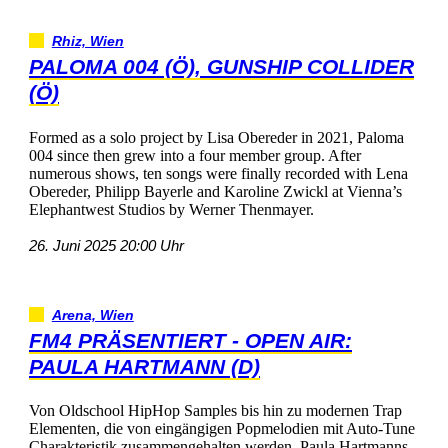
Rhiz,Wien
PALOMA004(Ö),GUNSHIPCOLLIDER
(Ö)
FormedasasoloprojectbyLisaOberederin2021,Paloma
004sincethengrewintoafourmembergroup.After
numerousshows,tensongswerefinallyrecordedwithLena
Obereder,PhilippBayerleandKarolineZwicklatVienna’s
ElephantwestStudiosbyWernerThenmayer.
26.Juni202520:00Uhr
Arena,Wien
FM4PRÄSENTIERT-OPENAIR:
PAULAHARTMANN(D)
VonOldschoolHipHopSamplesbishinzumodernenTrap
Elementen,dievoneingängigenPopmelodienmitAuto-Tune
Charakteristikzusammengehaltenwerden,PaulaHartmanns