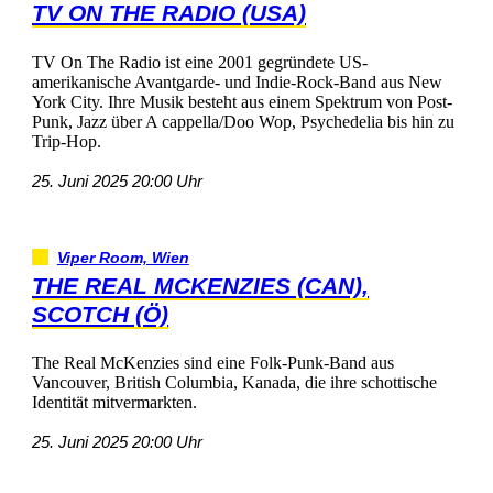
TVONTHERADIO(USA)
TVOnTheRadioisteine2001gegründeteUS-
amerikanischeAvantgarde-undIndie-Rock-BandausNew
YorkCity.IhreMusikbestehtauseinemSpektrumvonPost-
Punk,JazzüberAcappella/DooWop,Psychedeliabishinzu
Trip-Hop.
25.Juni202520:00Uhr
ViperRoom,Wien
THEREALMCKENZIES(CAN),
SCOTCH(Ö)
TheRealMcKenziessindeineFolk-Punk-Bandaus
Vancouver,BritishColumbia,Kanada,dieihreschottische
Identitätmitvermarkten.
25.Juni202520:00Uhr