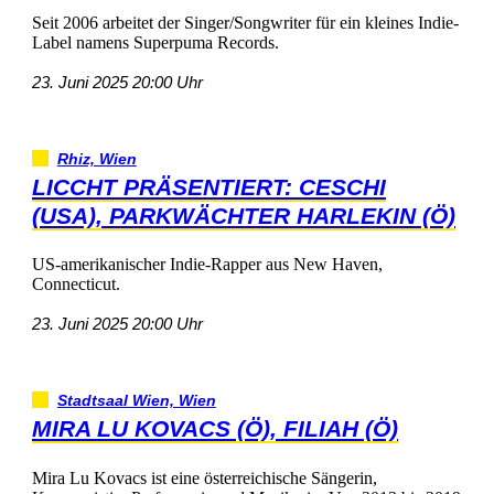
Seit2006arbeitetderSinger/SongwriterfüreinkleinesIndie-
LabelnamensSuperpumaRecords.
23.Juni202520:00Uhr
Rhiz,Wien
LICCHTPRÄSENTIERT:CESCHI
(USA),PARKWÄCHTERHARLEKIN(Ö)
US-amerikanischerIndie-RapperausNewHaven,
Connecticut.
23.Juni202520:00Uhr
StadtsaalWien,Wien
MIRALUKOVACS(Ö),FILIAH(Ö)
MiraLuKovacsisteineösterreichischeSängerin,