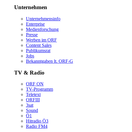
Unternehmen
Unternehmensinfo
Enterprise
Medienforschung
Presse
WerbenimORF
ContentSales
Publikumsrat
Jobs
Bekanntgabenlt.ORF-G
TV&Radio
ORFON
TV-Programm
Teletext
ORFIII
3sat
Sound
Ö1
HitradioÖ3
RadioFM4