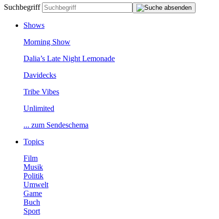
Suchbegriff
Shows
MorningShow
Dalia’sLateNightLemonade
Davidecks
TribeVibes
Unlimited
...zumSendeschema
Topics
Film
Musik
Politik
Umwelt
Game
Buch
Sport