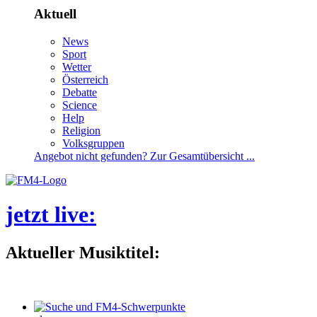
Aktuell
News
Sport
Wetter
Österreich
Debatte
Science
Help
Religion
Volksgruppen
Angebotnichtgefunden?ZurGesamtübersicht...
jetztlive
:
AktuellerMusiktitel: