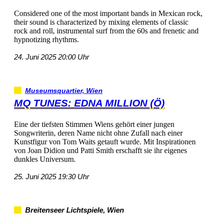
ConsideredoneofthemostimportantbandsinMexicanrock,
theirsoundischaracterizedbymixingelementsofclassic
rockandroll,instrumentalsurffromthe60sandfreneticand
hypnotizingrhythms.
24.Juni202520:00Uhr
Museumsquartier,Wien
MQTUNES:EDNAMILLION(Ö)
EinedertiefstenStimmenWiensgehörteinerjungen
Songwriterin,derenNamenichtohneZufallnacheiner
KunstfigurvonTomWaitsgetauftwurde.MitInspirationen
vonJoanDidionundPattiSmitherschafftsieihreigenes
dunklesUniversum.
25.Juni202519:30Uhr
BreitenseerLichtspiele,Wien