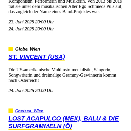
Komponistin,PerformerinundMusikerin.Von2013bis2019
tratsieunterdemmusikalischenAlterEgoSchmiedsPulsauf,
daszugleichderNameeinesBand-Projekteswar.
23.Juni202520:00Uhr
24.Juni202520:00Uhr
Globe,Wien
ST.VINCENT(USA)
DieUS-amerikanischeMultiinstrumentalistin,Sängerin,
SongwriterinunddreimaligeGrammy-Gewinnerinkommt
nachÖsterreich!
24.Juni202520:00Uhr
Chelsea,Wien
LOSTACAPULCO(MEX),BALU&DIE
SURFGRAMMELN(Ö)