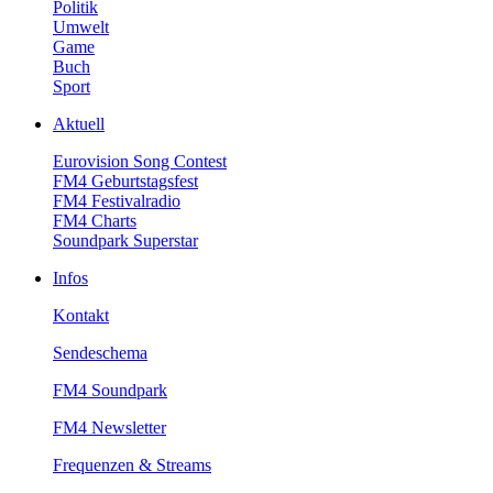
Politik
Umwelt
Game
Buch
Sport
Aktuell
EurovisionSongContest
FM4Geburtstagsfest
FM4Festivalradio
FM4Charts
SoundparkSuperstar
Infos
Kontakt
Sendeschema
FM4Soundpark
FM4Newsletter
Frequenzen&Streams