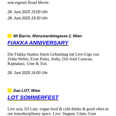
seineigenerRoadMovie.
28.Juni202515:00Uhr
28.Juni202519:30Uhr
MiBarrio,Münzwardeingasse2,Wien
FIAKKAANNIVERSARY
DieFiakkaStudiosfeiernGeburtstagmitLive-Gigsvon
ZeldaWeber,EvanParks,Jöshy,DJsSoulCaravan,
Rajmatazz,Ume&Tori.
28.Juni202516:00Uhr
DasLOT,Wien
LOTSOMMERFEST
Liveacts,DJLine,veganfood&colddrinks&goodvibesin
ourtransdisciplinaryspace.Live:Stagnat,Glam,Gran