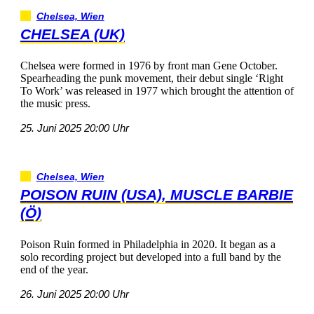
Chelsea,Wien
CHELSEA(UK)
Chelseawereformedin1976byfrontmanGeneOctober.
Spearheadingthepunkmovement,theirdebutsingle‘Right
ToWork’wasreleasedin1977whichbroughttheattentionof
themusicpress.
25.Juni202520:00Uhr
Chelsea,Wien
POISONRUIN(USA),MUSCLEBARBIE
(Ö)
PoisonRuinformedinPhiladelphiain2020.Itbeganasa
solorecordingprojectbutdevelopedintoafullbandbythe
endoftheyear.
26.Juni202520:00Uhr