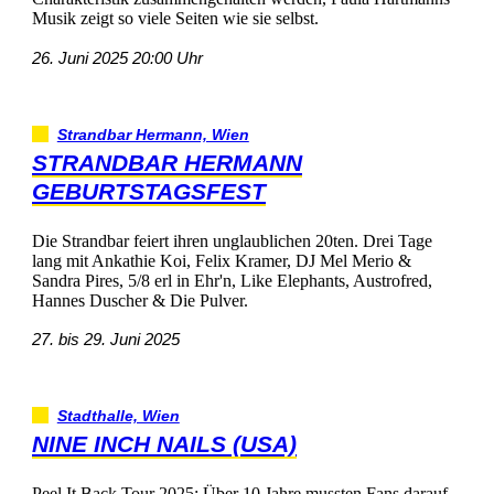
MusikzeigtsovieleSeitenwiesieselbst.
26.Juni202520:00Uhr
StrandbarHermann,Wien
STRANDBARHERMANN
GEBURTSTAGSFEST
DieStrandbarfeiertihrenunglaublichen20ten.DreiTage
langmitAnkathieKoi,FelixKramer,DJMelMerio&
SandraPires,5/8erlinEhr'n,LikeElephants,Austrofred,
HannesDuscher&DiePulver.
27.bis29.Juni2025
Stadthalle,Wien
NINEINCHNAILS(USA)
PeelItBackTour2025:Über10JahremusstenFansdarauf