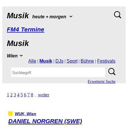
Musik
heute+morgen
FM4Termine
Musik
Wien
Alle
|
Musik
|
DJs
|
Sport
|
Bühne
|
Festivals
ErweiterteSuche
1
2
3
4
5
6
7
8
weiter
...
WUK,Wien
DANIELNORGREN(SWE)