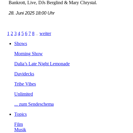
Bankrott,Live,DJsBerglind&MaryChrystal.
28.Juni202518:00Uhr
1
2
3
4
5
6
7
8
weiter
...
Shows
MorningShow
Dalia’sLateNightLemonade
Davidecks
TribeVibes
Unlimited
...zumSendeschema
Topics
Film
Musik