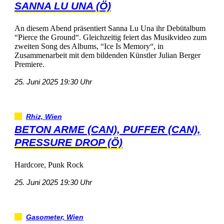
SANNALUUNA(Ö)
AndiesemAbendpräsentiertSannaLuUnaihrDebütalbum
“PiercetheGround“.GleichzeitigfeiertdasMusikvideozum
zweitenSongdesAlbums,“IceIsMemory“,in
ZusammenarbeitmitdembildendenKünstlerJulianBerger
Premiere.
25.Juni202519:30Uhr
Rhiz,Wien
BETONARME(CAN),PUFFER(CAN),
PRESSUREDROP(Ö)
Hardcore,PunkRock
25.Juni202519:30Uhr
Gasometer,Wien