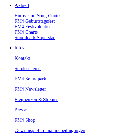
Aktuell
EurovisionSongContest
FM4Geburtstagsfest
FM4Festivalradio
FM4Charts
SoundparkSuperstar
Infos
Kontakt
Sendeschema
FM4Soundpark
FM4Newsletter
Frequenzen&Streams
Presse
FM4Shop
Gewinnspiel-Teilnahmebedingungen