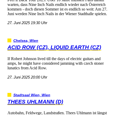
warten,dassNineInchNailsendlichwiedernachÖsterreich
kommen-dochdiesenSommeristesendlichsoweit:Am27.
JuniwerdenNineInchNailsinderWienerStadthallespielen.
27.Juni202519:30Uhr
Chelsea,Wien
ACIDROW(CZ),LIQUIDEARTH(CZ)
IfRobertJohnsonlivedtillthedaysofelectricguitarsand
amps,hemighthaveconsideredjammingwithczechstoner
lunaticsfromAcidRow.
27.Juni202520:00Uhr
StadtsaalWien,Wien
THEESUHLMANN(D)
Autobahn,Feldwege,Landstraßen.TheesUhlmannistlängst