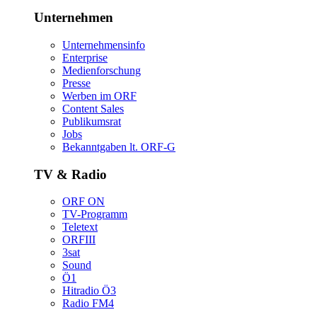
Unternehmen
Unternehmensinfo
Enterprise
Medienforschung
Presse
WerbenimORF
ContentSales
Publikumsrat
Jobs
Bekanntgabenlt.ORF-G
TV&Radio
ORFON
TV-Programm
Teletext
ORFIII
3sat
Sound
Ö1
HitradioÖ3
RadioFM4