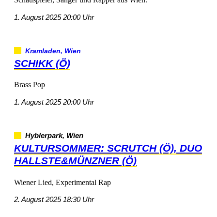
1.August202520:00Uhr
Kramladen,Wien
SCHIKK(Ö)
BrassPop
1.August202520:00Uhr
Hyblerpark,Wien
KULTURSOMMER:SCRUTCH(Ö),DUO
HALLSTE&MÜNZNER(Ö)
WienerLied,ExperimentalRap
2.August202518:30Uhr