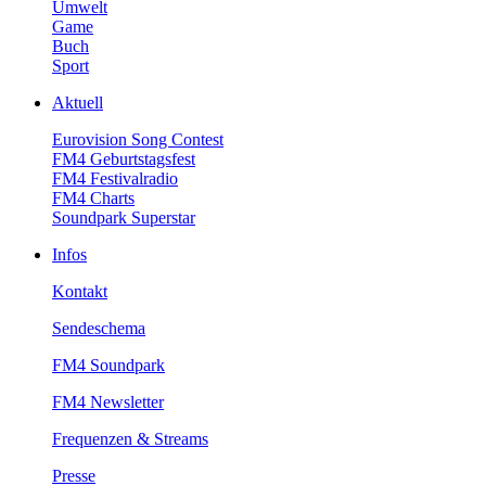
Umwelt
Game
Buch
Sport
Aktuell
EurovisionSongContest
FM4Geburtstagsfest
FM4Festivalradio
FM4Charts
SoundparkSuperstar
Infos
Kontakt
Sendeschema
FM4Soundpark
FM4Newsletter
Frequenzen&Streams
Presse