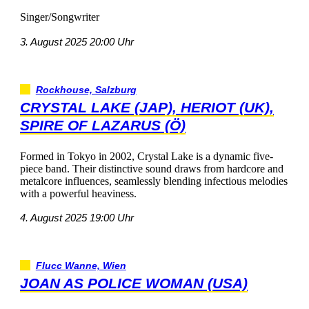
Singer/Songwriter
3.August202520:00Uhr
Rockhouse,Salzburg
CRYSTALLAKE(JAP),HERIOT(UK),
SPIREOFLAZARUS(Ö)
FormedinTokyoin2002,CrystalLakeisadynamicfive-
pieceband.Theirdistinctivesounddrawsfromhardcoreand
metalcoreinfluences,seamlesslyblendinginfectiousmelodies
withapowerfulheaviness.
4.August202519:00Uhr
FluccWanne,Wien
JOANASPOLICEWOMAN(USA)