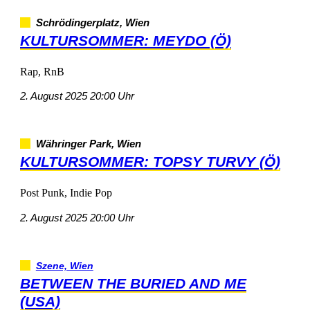
Schrödingerplatz,Wien
KULTURSOMMER:MEYDO(Ö)
Rap,RnB
2.August202520:00Uhr
WähringerPark,Wien
KULTURSOMMER:TOPSYTURVY(Ö)
PostPunk,IndiePop
2.August202520:00Uhr
Szene,Wien
BETWEENTHEBURIEDANDME
(USA)