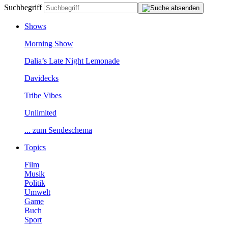
Suchbegriff
Shows
MorningShow
Dalia’sLateNightLemonade
Davidecks
TribeVibes
Unlimited
...zumSendeschema
Topics
Film
Musik
Politik
Umwelt
Game
Buch
Sport