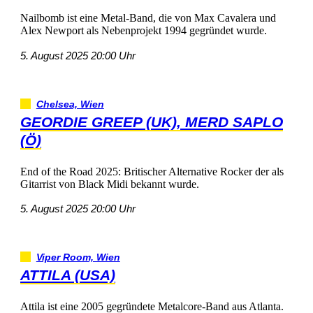
NailbombisteineMetal-Band,dievonMaxCavaleraund
AlexNewportalsNebenprojekt1994gegründetwurde.
5.August202520:00Uhr
Chelsea,Wien
GEORDIEGREEP(UK),MERDSAPLO
(Ö)
EndoftheRoad2025:BritischerAlternativeRockerderals
GitarristvonBlackMidibekanntwurde.
5.August202520:00Uhr
ViperRoom,Wien
ATTILA(USA)
Attilaisteine2005gegründeteMetalcore-BandausAtlanta.