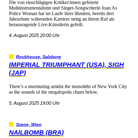
DievoneinschlägigenKritiker:innengefeierte
MultiinstrumentalistinundSinger-SongwriterinJoanAs
PoliceWomanhatimLaufeihrerillustren,bereitsdrei
JahrzehntewährendenKarrierestetiganihremRufals
herausragendeLive-Künstleringefeilt.
4.August202520:00Uhr
Rockhouse,Salzburg
IMPERIALTRIUMPHANT(USA),SIGH
(JAP)
There’samurmuringamidstthemonolithsofNewYorkCity
asthesoundsofthemegalopolischurnbelow.
5.August202519:00Uhr
Szene,Wien
NAILBOMB(BRA)