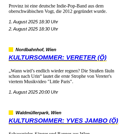
ProvinzisteinedeutscheIndie-Pop-Bandausdem
oberschwäbischenVogt,die2012gegründetwurde.
1.August202518:30Uhr
2.August202518:30Uhr
Nordbahnhof,Wien
KULTURSOMMER:VERETER(Ö)
„Wannwird’sendlichwiederregnen?DieStraßenfäuln
schonnachUrin“lautetdieersteStrophevonVereter's
viertemMusikvideo"LittleParis".
1.August202520:00Uhr
Waldmüllerpark,Wien
KULTURSOMMER:YVESJAMBO(Ö)
Schauspieler,SängerundRapperausWien.