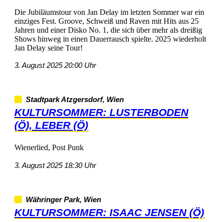
DieJubiläumstourvonJanDelayimletztenSommerwarein
einzigesFest.Groove,SchweißundRavenmitHitsaus25
JahrenundeinerDiskoNo.1,diesichübermehralsdreißig
ShowshinwegineinenDauerrauschspielte.2025wiederholt
JanDelayseineTour!
3.August202520:00Uhr
StadtparkAtzgersdorf,Wien
KULTURSOMMER:LUSTERBODEN
(Ö),LEBER(Ö)
Wienerlied,PostPunk
3.August202518:30Uhr
WähringerPark,Wien
KULTURSOMMER:ISAACJENSEN(Ö)