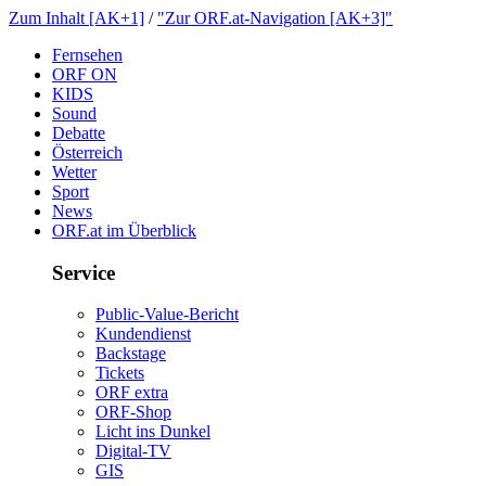
ZumInhalt[AK+1]
/
"ZurORF.at-Navigation[AK+3]"
Fernsehen
ORFON
KIDS
Sound
Debatte
Österreich
Wetter
Sport
News
ORF.atimÜberblick
Service
Public-Value-Bericht
Kundendienst
Backstage
Tickets
ORFextra
ORF-Shop
LichtinsDunkel
Digital-TV
GIS