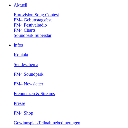
Aktuell
EurovisionSongContest
FM4Geburtstagsfest
FM4Festivalradio
FM4Charts
SoundparkSuperstar
Infos
Kontakt
Sendeschema
FM4Soundpark
FM4Newsletter
Frequenzen&Streams
Presse
FM4Shop
Gewinnspiel-Teilnahmebedingungen