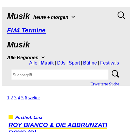
Musik
heute+morgen
FM4Termine
Musik
AlleRegionen
Alle
|
Musik
|
DJs
|
Sport
|
Bühne
|
Festivals
ErweiterteSuche
1
2
3
4
5
6
weiter
Posthof,Linz
ROYBIANCO&DIEABBRUNZATI