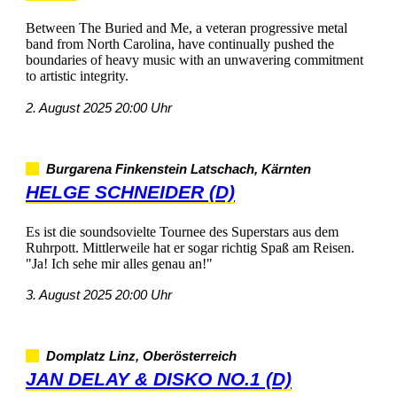
BetweenTheBuriedandMe,aveteranprogressivemetal
bandfromNorthCarolina,havecontinuallypushedthe
boundariesofheavymusicwithanunwaveringcommitment
toartisticintegrity.
2.August202520:00Uhr
BurgarenaFinkensteinLatschach,Kärnten
HELGESCHNEIDER(D)
EsistdiesoundsovielteTourneedesSuperstarsausdem
Ruhrpott.MittlerweilehatersogarrichtigSpaßamReisen.
"Ja!Ichsehemirallesgenauan!"
3.August202520:00Uhr
DomplatzLinz,Oberösterreich
JANDELAY&DISKONO.1(D)