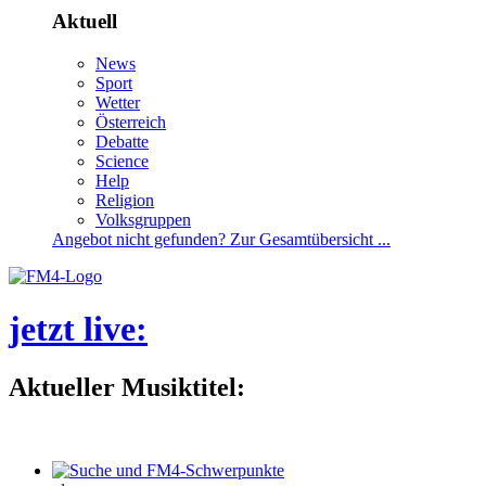
Aktuell
News
Sport
Wetter
Österreich
Debatte
Science
Help
Religion
Volksgruppen
Angebotnichtgefunden?ZurGesamtübersicht...
jetztlive
:
AktuellerMusiktitel: