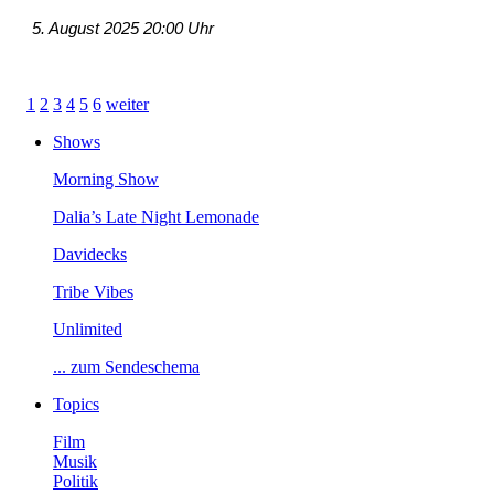
5.August202520:00Uhr
1
2
3
4
5
6
weiter
Shows
MorningShow
Dalia’sLateNightLemonade
Davidecks
TribeVibes
Unlimited
...zumSendeschema
Topics
Film
Musik
Politik