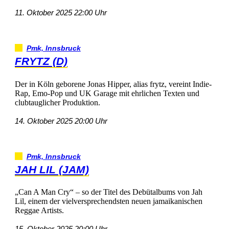
11.Oktober202522:00Uhr
Pmk,Innsbruck
FRYTZ(D)
DerinKölngeboreneJonasHipper,aliasfrytz,vereintIndie-
Rap,Emo-PopundUKGaragemitehrlichenTextenund
clubtauglicherProduktion.
14.Oktober202520:00Uhr
Pmk,Innsbruck
JAHLIL(JAM)
„CanAManCry“–soderTiteldesDebütalbumsvonJah
Lil,einemdervielversprechendstenneuenjamaikanischen
ReggaeArtists.
15.Oktober202520:00Uhr