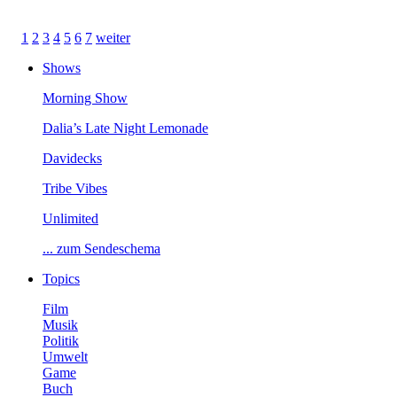
1
2
3
4
5
6
7
weiter
Shows
MorningShow
Dalia’sLateNightLemonade
Davidecks
TribeVibes
Unlimited
...zumSendeschema
Topics
Film
Musik
Politik
Umwelt
Game
Buch