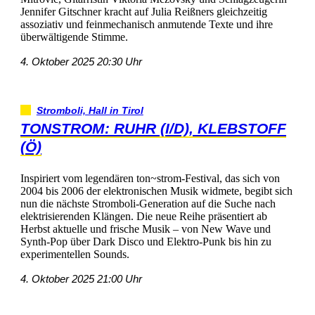
JenniferGitschnerkrachtaufJuliaReißnersgleichzeitig
assoziativundfeinmechanischanmutendeTexteundihre
überwältigendeStimme.
4.Oktober202520:30Uhr
Stromboli,HallinTirol
TONSTROM:RUHR(I/D),KLEBSTOFF
(Ö)
Inspiriertvomlegendärenton~strom-Festival,dassichvon
2004bis2006derelektronischenMusikwidmete,begibtsich
nundienächsteStromboli-GenerationaufdieSuchenach
elektrisierendenKlängen.DieneueReihepräsentiertab
HerbstaktuelleundfrischeMusik–vonNewWaveund
Synth-PopüberDarkDiscoundElektro-Punkbishinzu
experimentellenSounds.
4.Oktober202521:00Uhr