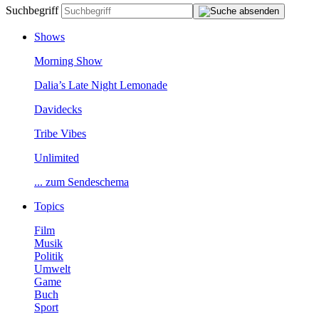
Suchbegriff
Shows
MorningShow
Dalia’sLateNightLemonade
Davidecks
TribeVibes
Unlimited
...zumSendeschema
Topics
Film
Musik
Politik
Umwelt
Game
Buch
Sport