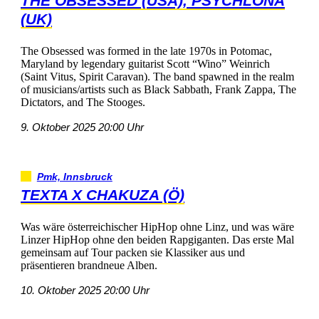
THEOBSESSED(USA),PSYCHLONA
(UK)
TheObsessedwasformedinthelate1970sinPotomac,
MarylandbylegendaryguitaristScott“Wino”Weinrich
(SaintVitus,SpiritCaravan).Thebandspawnedintherealm
ofmusicians/artistssuchasBlackSabbath,FrankZappa,The
Dictators,andTheStooges.
9.Oktober202520:00Uhr
Pmk,Innsbruck
TEXTAXCHAKUZA(Ö)
WaswäreösterreichischerHipHopohneLinz,undwaswäre
LinzerHipHopohnedenbeidenRapgiganten.DasersteMal
gemeinsamaufTourpackensieKlassikerausund
präsentierenbrandneueAlben.
10.Oktober202520:00Uhr