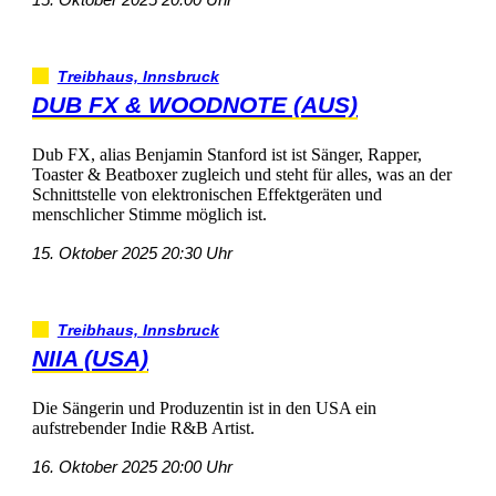
Treibhaus,Innsbruck
DUBFX&WOODNOTE(AUS)
DubFX,aliasBenjaminStanfordististSänger,Rapper,
Toaster&Beatboxerzugleichundstehtfüralles,wasander
SchnittstellevonelektronischenEffektgerätenund
menschlicherStimmemöglichist.
15.Oktober202520:30Uhr
Treibhaus,Innsbruck
NIIA(USA)
DieSängerinundProduzentinistindenUSAein
aufstrebenderIndieR&BArtist.
16.Oktober202520:00Uhr