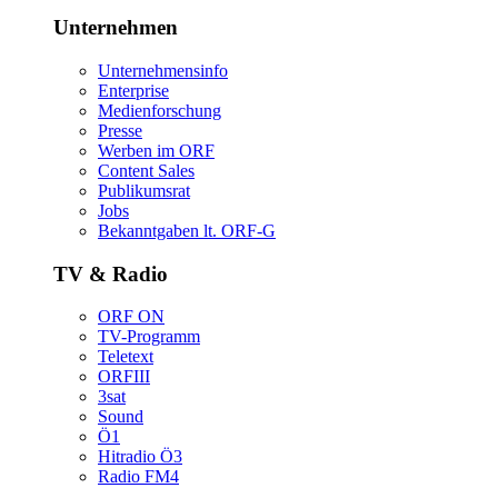
Unternehmen
Unternehmensinfo
Enterprise
Medienforschung
Presse
WerbenimORF
ContentSales
Publikumsrat
Jobs
Bekanntgabenlt.ORF-G
TV&Radio
ORFON
TV-Programm
Teletext
ORFIII
3sat
Sound
Ö1
HitradioÖ3
RadioFM4