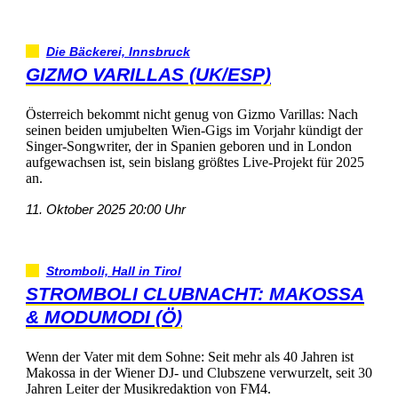
DieBäckerei,Innsbruck
GIZMOVARILLAS(UK/ESP)
ÖsterreichbekommtnichtgenugvonGizmoVarillas:Nach
seinenbeidenumjubeltenWien-GigsimVorjahrkündigtder
Singer-Songwriter,derinSpaniengeborenundinLondon
aufgewachsenist,seinbislanggrößtesLive-Projektfür2025
an.
11.Oktober202520:00Uhr
Stromboli,HallinTirol
STROMBOLICLUBNACHT:MAKOSSA
&MODUMODI(Ö)
WennderVatermitdemSohne:Seitmehrals40Jahrenist
MakossainderWienerDJ-undClubszeneverwurzelt,seit30
JahrenLeiterderMusikredaktionvonFM4.