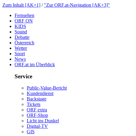
ZumInhalt[AK+1]
/
"ZurORF.at-Navigation[AK+3]"
Fernsehen
ORFON
KIDS
Sound
Debatte
Österreich
Wetter
Sport
News
ORF.atimÜberblick
Service
Public-Value-Bericht
Kundendienst
Backstage
Tickets
ORFextra
ORF-Shop
LichtinsDunkel
Digital-TV
GIS