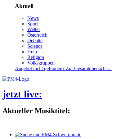
Aktuell
News
Sport
Wetter
Österreich
Debatte
Science
Help
Religion
Volksgruppen
Angebotnichtgefunden?ZurGesamtübersicht...
jetztlive
:
AktuellerMusiktitel: