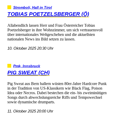
Stromboli,HallinTirol
TOBIASPOETZELSBERGER(Ö)
AllabendlichlassenHerrundFrauÖsterreicherTobias
PoetzelsbergerinihreWohnzimmer,umsichvertrauensvoll
überinternationalesWeltgeschehenunddieaktuellsten
nationalenNewsinsBildsetzenzulassen.
10.Oktober202520:30Uhr
Pmk,Innsbruck
PIGSWEAT(CH)
PigSweatausBernballernwüsten80er-JahreHardcorePunk
inderTraditionvonUS-KlassikernwieBlackFlag,Poison
IdeaoderNecros.Dabeibestechendieein-biszweiminütigen
SongsdurchabwechslungsreicheRiffsundTempowechsel
sowiedynamischedrumparts.
11.Oktober202520:00Uhr