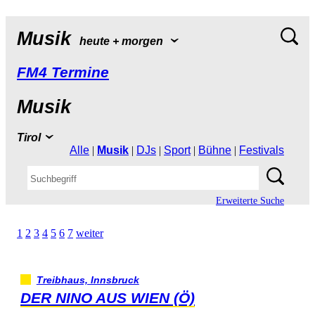
Musik
heute+morgen
FM4Termine
Musik
Tirol
Alle
|
Musik
|
DJs
|
Sport
|
Bühne
|
Festivals
ErweiterteSuche
1
2
3
4
5
6
7
weiter
Treibhaus,Innsbruck
DERNINOAUSWIEN(Ö)