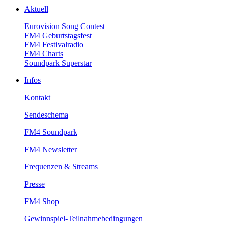
Aktuell
EurovisionSongContest
FM4Geburtstagsfest
FM4Festivalradio
FM4Charts
SoundparkSuperstar
Infos
Kontakt
Sendeschema
FM4Soundpark
FM4Newsletter
Frequenzen&Streams
Presse
FM4Shop
Gewinnspiel-Teilnahmebedingungen