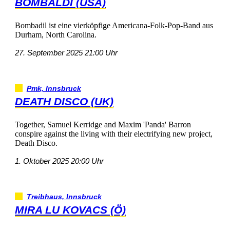
BOMBALDI(USA)
BombadilisteinevierköpfigeAmericana-Folk-Pop-Bandaus
Durham,NorthCarolina.
27.September202521:00Uhr
Pmk,Innsbruck
DEATHDISCO(UK)
Together,SamuelKerridgeandMaxim'Panda'Barron
conspireagainstthelivingwiththeirelectrifyingnewproject,
DeathDisco.
1.Oktober202520:00Uhr
Treibhaus,Innsbruck
MIRALUKOVACS(Ö)