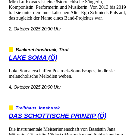
MiraLuKovacsisteineösterreichischeSängerin,
Komponistin,PerformerinundMusikerin.Von2013bis2019
tratsieunterdemmusikalischenAlterEgoSchmiedsPulsauf,
daszugleichderNameeinesBand-Projekteswar.
2.Oktober202520:30Uhr
BäckereiInnsbruck,Tirol
LAKESOMA(Ö)
LakeSomaerschaffenPostrock-Soundscapes,indiesie
melancholischeMelodienweben.
4.Oktober202520:00Uhr
Treibhaus,Innsbruck
DASSCHOTTISCHEPRINZIP(Ö)
DieinstrumentaleMeisterinnenschaftvonBassistinJana
Mitrovic,GitarristinViktoriaMezovskyundSchlagzeugerin