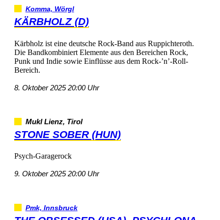
Komma,Wörgl
KÄRBHOLZ(D)
KärbholzisteinedeutscheRock-BandausRuppichteroth.
DieBandkombiniertElementeausdenBereichenRock,
PunkundIndiesowieEinflüsseausdemRock-’n’-Roll-
Bereich.
8.Oktober202520:00Uhr
MuklLienz,Tirol
STONESOBER(HUN)
Psych-Garagerock
9.Oktober202520:00Uhr
Pmk,Innsbruck