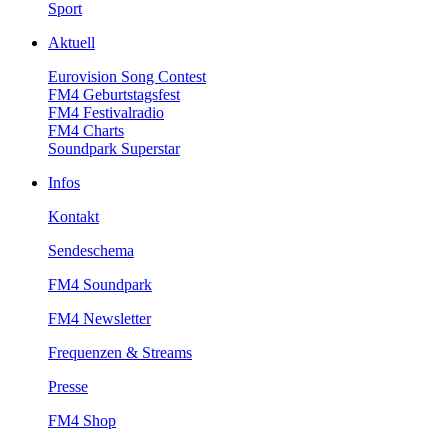
Sport
Aktuell
EurovisionSongContest
FM4Geburtstagsfest
FM4Festivalradio
FM4Charts
SoundparkSuperstar
Infos
Kontakt
Sendeschema
FM4Soundpark
FM4Newsletter
Frequenzen&Streams
Presse
FM4Shop