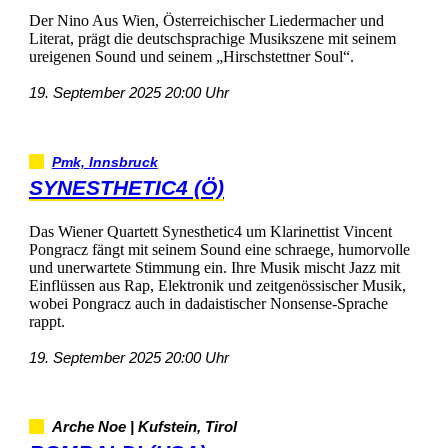
DerNinoAusWien,ÖsterreichischerLiedermacherund
Literat,prägtdiedeutschsprachigeMusikszenemitseinem
ureigenenSoundundseinem„HirschstettnerSoul“.
19.September202520:00Uhr
Pmk,Innsbruck
SYNESTHETIC4(Ö)
DasWienerQuartettSynesthetic4umKlarinettistVincent
PongraczfängtmitseinemSoundeineschraege,humorvolle
undunerwarteteStimmungein.IhreMusikmischtJazzmit
EinflüssenausRap,ElektronikundzeitgenössischerMusik,
wobeiPongraczauchindadaistischerNonsense-Sprache
rappt.
19.September202520:00Uhr
ArcheNoe|Kufstein,Tirol