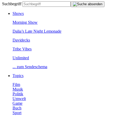
Suchbegriff
Shows
MorningShow
Dalia’sLateNightLemonade
Davidecks
TribeVibes
Unlimited
...zumSendeschema
Topics
Film
Musik
Politik
Umwelt
Game
Buch
Sport