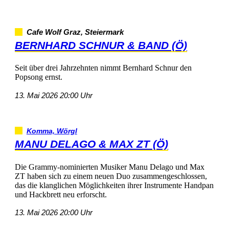
CafeWolfGraz,Steiermark
BERNHARDSCHNUR&BAND(Ö)
SeitüberdreiJahrzehntennimmtBernhardSchnurden
Popsongernst.
13.Mai202620:00Uhr
Komma,Wörgl
MANUDELAGO&MAXZT(Ö)
DieGrammy-nominiertenMusikerManuDelagoundMax
ZThabensichzueinemneuenDuozusammengeschlossen,
dasdieklanglichenMöglichkeitenihrerInstrumenteHandpan
undHackbrettneuerforscht.
13.Mai202620:00Uhr