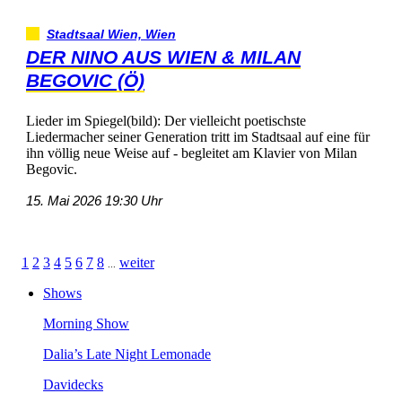
StadtsaalWien,Wien
DERNINOAUSWIEN&MILAN
BEGOVIC(Ö)
LiederimSpiegel(bild):Dervielleichtpoetischste
LiedermacherseinerGenerationtrittimStadtsaalaufeinefür
ihnvölligneueWeiseauf-begleitetamKlaviervonMilan
Begovic.
15.Mai202619:30Uhr
1
2
3
4
5
6
7
8
weiter
...
Shows
MorningShow
Dalia’sLateNightLemonade
Davidecks