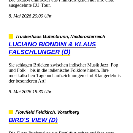
ausgedehnteEU-Tour.
8.Mai202620:00Uhr
TruckerhausGutenbrunn,Niederösterreich
LUCIANOBIONDINI&KLAUS
FALSCHLUNGER(Ö)
SieschlagenBrückenzwischenindischerMusikJazz,Pop
undFolk–bisindieitalienischeFolklorehinein.Ihre
musikalischenTagebuchaufzeichnungensindKlangerlebnis
derbesonderenArt!
9.Mai202619:30Uhr
FlowfieldFeldkirch,Vorarlberg
BIRD'SVIEW(D)