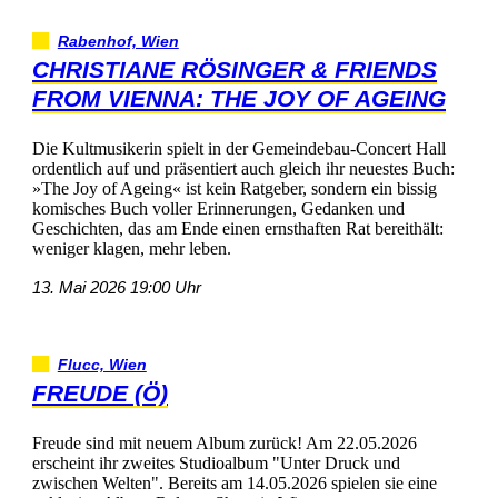
Rabenhof,Wien
CHRISTIANERÖSINGER&FRIENDS
FROMVIENNA:THEJOYOFAGEING
DieKultmusikerinspieltinderGemeindebau-ConcertHall
ordentlichaufundpräsentiertauchgleichihrneuestesBuch:
»TheJoyofAgeing«istkeinRatgeber,sonderneinbissig
komischesBuchvollerErinnerungen,Gedankenund
Geschichten,dasamEndeeinenernsthaftenRatbereithält:
wenigerklagen,mehrleben.
13.Mai202619:00Uhr
Flucc,Wien
FREUDE(Ö)
FreudesindmitneuemAlbumzurück!Am22.05.2026
erscheintihrzweitesStudioalbum"UnterDruckund
zwischenWelten".Bereitsam14.05.2026spielensieeine