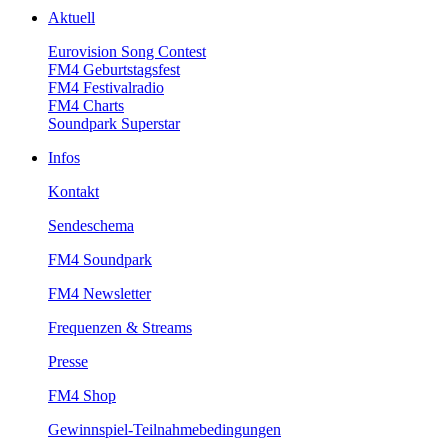
Aktuell
EurovisionSongContest
FM4Geburtstagsfest
FM4Festivalradio
FM4Charts
SoundparkSuperstar
Infos
Kontakt
Sendeschema
FM4Soundpark
FM4Newsletter
Frequenzen&Streams
Presse
FM4Shop
Gewinnspiel-Teilnahmebedingungen