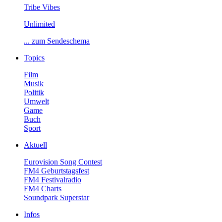
TribeVibes
Unlimited
...zumSendeschema
Topics
Film
Musik
Politik
Umwelt
Game
Buch
Sport
Aktuell
EurovisionSongContest
FM4Geburtstagsfest
FM4Festivalradio
FM4Charts
SoundparkSuperstar
Infos