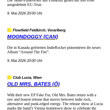
DieSkate-PunkrockerausFrankfurtgehenaufihreerste
ausgedehnteEU-Tour.
9.Mai202620:00Uhr
FlowfieldFeldkirch,Vorarlberg
MOONDOGGY(CAN)
DieinKanadagefeiertenIndieRockerpräsentierenihrneues
Album“AroundTheFire”.
9.Mai202620:00Uhr
ClubLucia,Wien
OLDMRS.BATES(Ö)
WiththeirnewEPFakeFur,OldMrs.Batesreturnwitha
rawandhonestreleasethatmovesbetweenindierock,
alternativeandpunk-edgedenergy.ThereleaseshowatLucia
markstheband’sViennahometownshowtocelebratethe