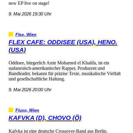
newEPliveonstage!
9.Mai202619:30Uhr
Flex,Wien
FLEXCAFE:ODDISEE(USA),HENO.
(USA)
Oddisee,bürgerlichAmirMohamedelKhalifa,istein
sudanesisch-amerikanischerRapper,Produzentund
Bandleader,bekanntfürpräziseTexte,musikalischeVielfalt
undgesellschaftlicheHaltung.
9.Mai202620:00Uhr
Flucc,Wien
KAFVKA(D),CHOVO(Ö)
KafvkaisteinedeutscheCrossover-BandausBerlin.