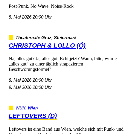
Post-Punk,NoWave,Noise-Rock
8.Mai202620:00Uhr
TheatercafeGraz,Steiermark
CHRISTOPH&LOLLO(Ö)
Na,allesgut?Ja,allesgut.Echtjetzt?Wann,bitte,wurde
„allesgut“zueinertäglichstrapazierten
Beschwörungsformel?
8.Mai202620:00Uhr
9.Mai202620:00Uhr
WUK,Wien
LEFTOVERS(D)
LeftoversisteineBandausWien,welchesichmitPunk-und