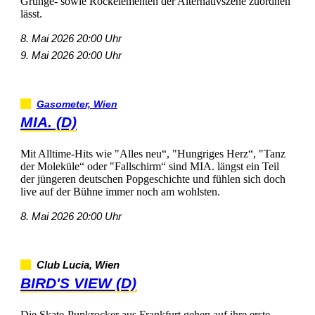
Grunge-sowieRockelementenderAlternativszenezuordnen
lässt.
8.Mai202620:00Uhr
9.Mai202620:00Uhr
Gasometer,Wien
MIA.(D)
MitAlltime-Hitswie"Allesneu“,"HungrigesHerz“,"Tanz
derMoleküle“oder"Fallschirm“sindMIA.längsteinTeil
derjüngerendeutschenPopgeschichteundfühlensichdoch
liveaufderBühneimmernochamwohlsten.
8.Mai202620:00Uhr
ClubLucia,Wien
BIRD'SVIEW(D)
DieSkate-PunkrockerausFrankfurtgehenaufihreerste