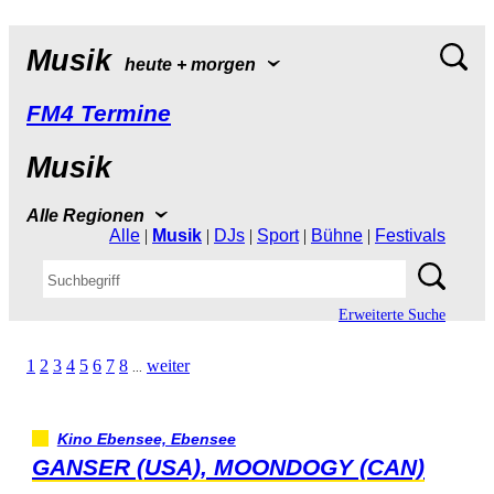
Musik
heute+morgen
FM4Termine
Musik
AlleRegionen
Alle
|
Musik
|
DJs
|
Sport
|
Bühne
|
Festivals
ErweiterteSuche
1
2
3
4
5
6
7
8
weiter
...
KinoEbensee,Ebensee
GANSER(USA),MOONDOGY(CAN)