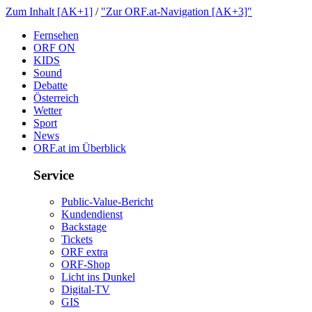
ZumInhalt[AK+1]
/
"ZurORF.at-Navigation[AK+3]"
Fernsehen
ORFON
KIDS
Sound
Debatte
Österreich
Wetter
Sport
News
ORF.atimÜberblick
Service
Public-Value-Bericht
Kundendienst
Backstage
Tickets
ORFextra
ORF-Shop
LichtinsDunkel
Digital-TV
GIS