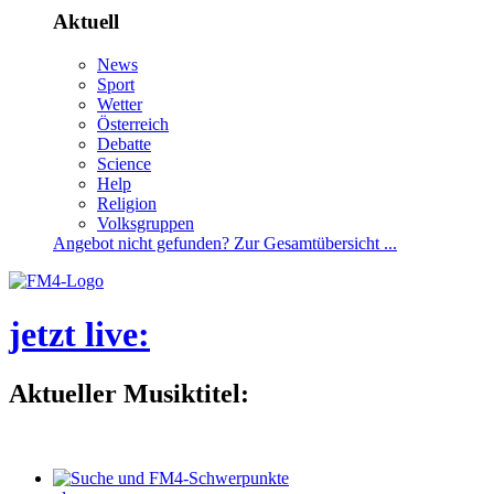
Aktuell
News
Sport
Wetter
Österreich
Debatte
Science
Help
Religion
Volksgruppen
Angebotnichtgefunden?ZurGesamtübersicht...
jetztlive
:
AktuellerMusiktitel: