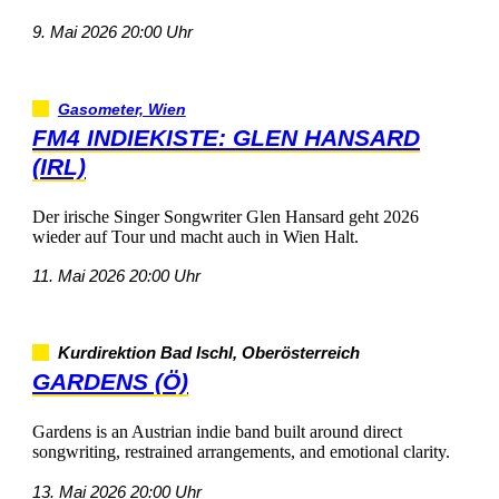
9.Mai202620:00Uhr
Gasometer,Wien
FM4INDIEKISTE:GLENHANSARD
(IRL)
DeririscheSingerSongwriterGlenHansardgeht2026
wiederaufTourundmachtauchinWienHalt.
11.Mai202620:00Uhr
KurdirektionBadIschl,Oberösterreich
GARDENS(Ö)
GardensisanAustrianindiebandbuiltarounddirect
songwriting,restrainedarrangements,andemotionalclarity.
13.Mai202620:00Uhr