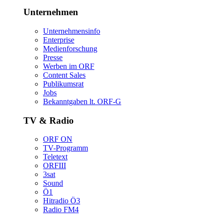
Unternehmen
Unternehmensinfo
Enterprise
Medienforschung
Presse
WerbenimORF
ContentSales
Publikumsrat
Jobs
Bekanntgabenlt.ORF-G
TV&Radio
ORFON
TV-Programm
Teletext
ORFIII
3sat
Sound
Ö1
HitradioÖ3
RadioFM4