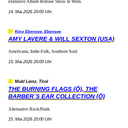
exklusiveAlbumReleaseShowinWien.
14.Mai202620:00Uhr
KinoEbensee,Ebensee
AMYLAVERE&WILLSEXTON(USA)
Americana,Indie-Folk,SouthernSoul
15.Mai202620:00Uhr
MuklLienz,Tirol
THEBURNINGFLAGS(Ö),THE
BARBER´SEARCOLLECTION(Ö)
AlternativeRock/Punk
15.Mai202620:00Uhr