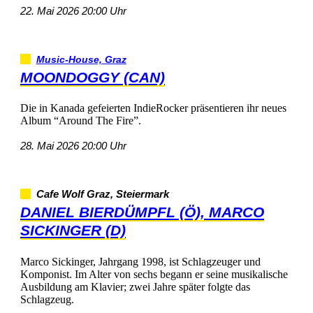
22.Mai202620:00Uhr
Music-House,Graz
MOONDOGGY(CAN)
DieinKanadagefeiertenIndieRockerpräsentierenihrneues
Album“AroundTheFire”.
28.Mai202620:00Uhr
CafeWolfGraz,Steiermark
DANIELBIERDÜMPFL(Ö),MARCO
SICKINGER(D)
MarcoSickinger,Jahrgang1998,istSchlagzeugerund
Komponist.ImAltervonsechsbegannerseinemusikalische
AusbildungamKlavier;zweiJahrespäterfolgtedas
Schlagzeug.