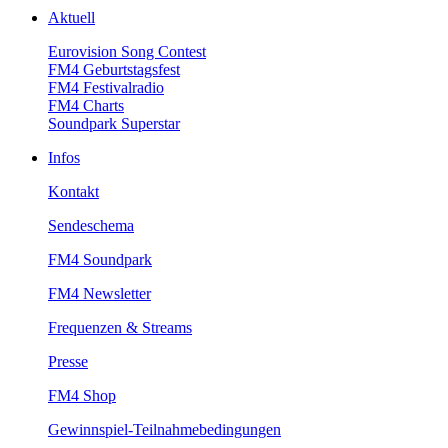
Aktuell
EurovisionSongContest
FM4Geburtstagsfest
FM4Festivalradio
FM4Charts
SoundparkSuperstar
Infos
Kontakt
Sendeschema
FM4Soundpark
FM4Newsletter
Frequenzen&Streams
Presse
FM4Shop
Gewinnspiel-Teilnahmebedingungen