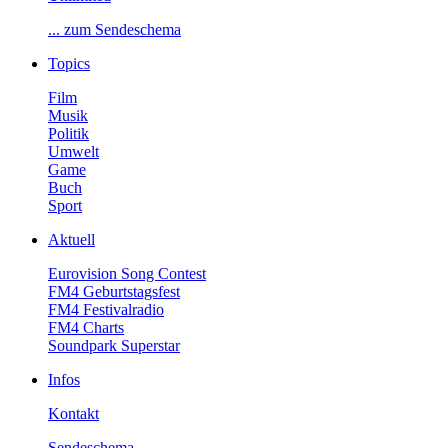
...zumSendeschema
Topics
Film
Musik
Politik
Umwelt
Game
Buch
Sport
Aktuell
EurovisionSongContest
FM4Geburtstagsfest
FM4Festivalradio
FM4Charts
SoundparkSuperstar
Infos
Kontakt
Sendeschema