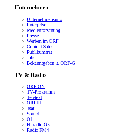
Unternehmen
Unternehmensinfo
Enterprise
Medienforschung
Presse
WerbenimORF
ContentSales
Publikumsrat
Jobs
Bekanntgabenlt.ORF-G
TV&Radio
ORFON
TV-Programm
Teletext
ORFIII
3sat
Sound
Ö1
HitradioÖ3
RadioFM4