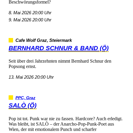
Beschwörungsformel?
8.Mai202620:00Uhr
9.Mai202620:00Uhr
CafeWolfGraz,Steiermark
BERNHARDSCHNUR&BAND(Ö)
SeitüberdreiJahrzehntennimmtBernhardSchnurden
Popsongernst.
13.Mai202620:00Uhr
PPC,Graz
SALÒ(Ö)
Popisttot.Punkwarniezufassen.Hardcore?Aucherledigt.
Wasbleibt,istSALÒ–derAnarcho-Pop-Punk-Poetaus
Wien,dermitemotionalemPunchundscharfer