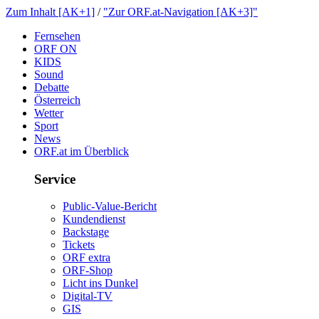
ZumInhalt[AK+1]
/
"ZurORF.at-Navigation[AK+3]"
Fernsehen
ORFON
KIDS
Sound
Debatte
Österreich
Wetter
Sport
News
ORF.atimÜberblick
Service
Public-Value-Bericht
Kundendienst
Backstage
Tickets
ORFextra
ORF-Shop
LichtinsDunkel
Digital-TV
GIS