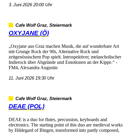
3.Juni202620:00Uhr
CafeWolfGraz,Steiermark
OXYJANE(Ö)
„OxyjaneausGrazmachenMusik,dieaufwunderbareArt
mitGrungeRockder90s,AlternativeRockund
zeitgenössischemPopspielt.Introspektiver,melancholischer
IndierocküberAbgründeundEmotionenanderKippe.“-
FM4,AlexandraAugustin
11.Juni202619:30Uhr
CafeWolfGraz,Steiermark
DEAE(POL)
DEAEisaduoforflutes,percussion,keyboardsand
electronics.Thestartingpointofthisduoaremedievalworks
byHildegardofBingen,transformedintopartlycomposed,