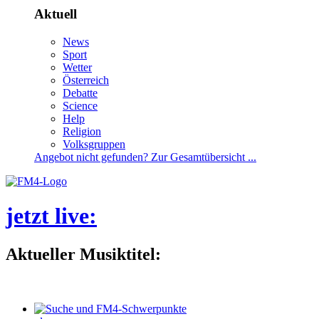
Aktuell
News
Sport
Wetter
Österreich
Debatte
Science
Help
Religion
Volksgruppen
Angebotnichtgefunden?ZurGesamtübersicht...
jetztlive
:
AktuellerMusiktitel: