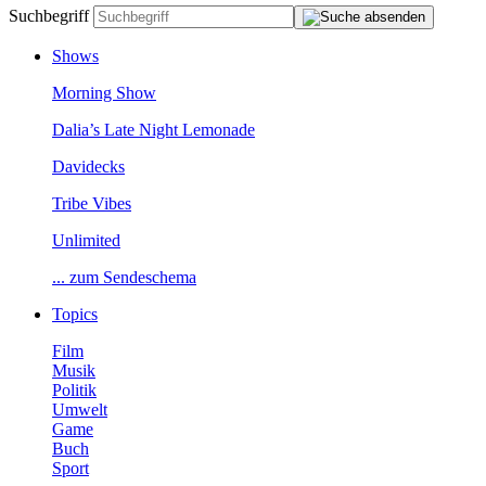
Suchbegriff
Shows
MorningShow
Dalia’sLateNightLemonade
Davidecks
TribeVibes
Unlimited
...zumSendeschema
Topics
Film
Musik
Politik
Umwelt
Game
Buch
Sport