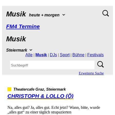
Musik
heute+morgen
FM4Termine
Musik
Steiermark
Alle
|
Musik
|
DJs
|
Sport
|
Bühne
|
Festivals
ErweiterteSuche
TheatercafeGraz,Steiermark
CHRISTOPH&LOLLO(Ö)
Na,allesgut?Ja,allesgut.Echtjetzt?Wann,bitte,wurde
„allesgut“zueinertäglichstrapazierten