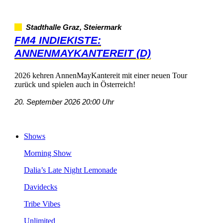
StadthalleGraz,Steiermark
FM4INDIEKISTE:
ANNENMAYKANTEREIT(D)
2026kehrenAnnenMayKantereitmiteinerneuenTour
zurückundspielenauchinÖsterreich!
20.September202620:00Uhr
Shows
MorningShow
Dalia’sLateNightLemonade
Davidecks
TribeVibes
Unlimited