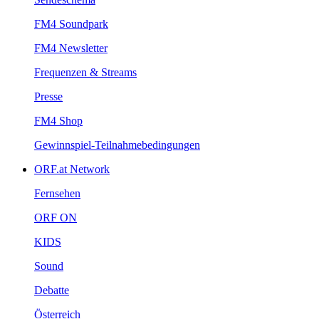
FM4Soundpark
FM4Newsletter
Frequenzen&Streams
Presse
FM4Shop
Gewinnspiel-Teilnahmebedingungen
ORF.atNetwork
Fernsehen
ORFON
KIDS
Sound
Debatte
Österreich