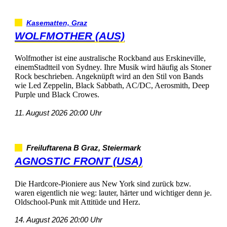
Kasematten,Graz
WOLFMOTHER(AUS)
WolfmotheristeineaustralischeRockbandausErskineville,
einemStadtteilvonSydney.IhreMusikwirdhäufigalsStoner
Rockbeschrieben.AngeknüpftwirdandenStilvonBands
wieLedZeppelin,BlackSabbath,AC/DC,Aerosmith,Deep
PurpleundBlackCrowes.
11.August202620:00Uhr
FreiluftarenaBGraz,Steiermark
AGNOSTICFRONT(USA)
DieHardcore-PioniereausNewYorksindzurückbzw.
wareneigentlichnieweg:lauter,härterundwichtigerdennje.
Oldschool-PunkmitAttitüdeundHerz.
14.August202620:00Uhr