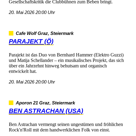
GesellschaftskritikdieClubbühnenzumBebenbringt.
20.Mai202620:00Uhr
CafeWolfGraz,Steiermark
PARAJEKT(Ö)
ParajektistdasDuovonBernhardHammer(ElektroGuzzi)
undMatijaSchellander–einmusikalischesProjekt,dassich
übereinJahrzehnthinwegbehutsamundorganisch
entwickelthat.
20.Mai202620:00Uhr
Aporon21Graz,Steiermark
BENASTRACHAN(USA)
BenAstrachanvermengtseinenungestümenundfröhlichen
Rock'n'RollmitdemhandwerklichenFolkvoneinst.