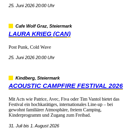
25.Juni202620:00Uhr
CafeWolfGraz,Steiermark
LAURAKRIEG(CAN)
PostPunk,ColdWave
25.Juni202620:00Uhr
Kindberg,Steiermark
ACOUSTICCAMPFIREFESTIVAL2026
MitActswiePatrice,Avec,FivaoderTimVantolbietetdas
Festivaleinhochkarätiges,internationalesLine-up–bei
gewohntfamiliärerAtmosphäre,freiemCamping,
KinderprogrammundZugangzumFreibad.
31.Julibis1.August2026