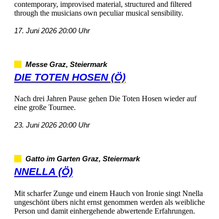
contemporary,improvisedmaterial,structuredandfiltered
throughthemusiciansownpeculiarmusicalsensibility.
17.Juni202620:00Uhr
MesseGraz,Steiermark
DIETOTENHOSEN(Ö)
NachdreiJahrenPausegehenDieTotenHosenwiederauf
einegroßeTournee.
23.Juni202620:00Uhr
GattoimGartenGraz,Steiermark
NNELLA(Ö)
MitscharferZungeundeinemHauchvonIroniesingtNnella
ungeschöntübersnichternstgenommenwerdenalsweibliche
PersonunddamiteinhergehendeabwertendeErfahrungen.