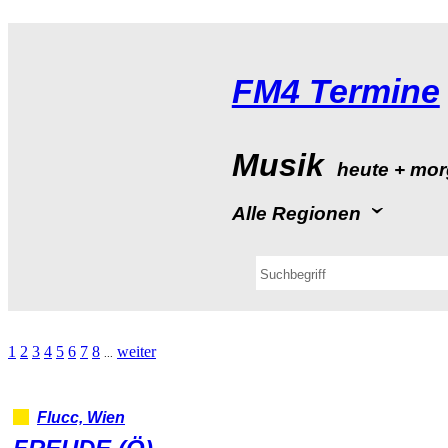
FM4Termine
Musik
heute+mor
AlleRegionen
1
2
3
4
5
6
7
8
weiter
...
Flucc,Wien