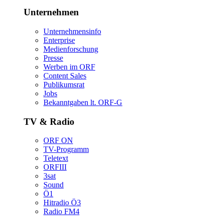
Unternehmen
Unternehmensinfo
Enterprise
Medienforschung
Presse
WerbenimORF
ContentSales
Publikumsrat
Jobs
Bekanntgabenlt.ORF-G
TV&Radio
ORFON
TV-Programm
Teletext
ORFIII
3sat
Sound
Ö1
HitradioÖ3
RadioFM4