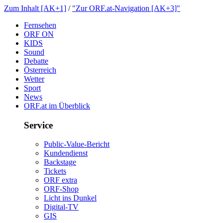
ZumInhalt[AK+1]
/
"ZurORF.at-Navigation[AK+3]"
Fernsehen
ORFON
KIDS
Sound
Debatte
Österreich
Wetter
Sport
News
ORF.atimÜberblick
Service
Public-Value-Bericht
Kundendienst
Backstage
Tickets
ORFextra
ORF-Shop
LichtinsDunkel
Digital-TV
GIS