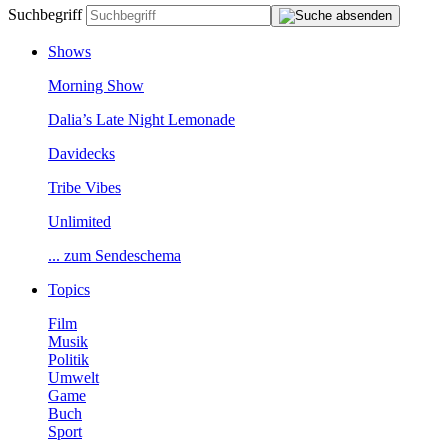
Suchbegriff
Shows
MorningShow
Dalia’sLateNightLemonade
Davidecks
TribeVibes
Unlimited
...zumSendeschema
Topics
Film
Musik
Politik
Umwelt
Game
Buch
Sport