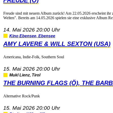
FREUDE(Ö)
FreudesindmitneuemAlbumzurück!Am22.05.2026erscheintihr
Welten".Bereitsam14.05.2026spielensieeineexklusiveAlbumR
14.Mai202620:00Uhr
KinoEbensee,Ebensee
AMYLAVERE&WILLSEXTON(USA)
Americana,Indie-Folk,SouthernSoul
15.Mai202620:00Uhr
MuklLienz,Tirol
THEBURNINGFLAGS(Ö),THEBARB
AlternativeRock/Punk
15.Mai202620:00Uhr