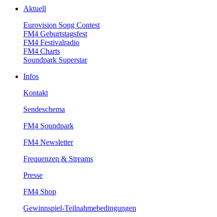
Aktuell
EurovisionSongContest
FM4Geburtstagsfest
FM4Festivalradio
FM4Charts
SoundparkSuperstar
Infos
Kontakt
Sendeschema
FM4Soundpark
FM4Newsletter
Frequenzen&Streams
Presse
FM4Shop
Gewinnspiel-Teilnahmebedingungen