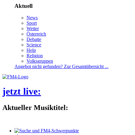
Aktuell
News
Sport
Wetter
Österreich
Debatte
Science
Help
Religion
Volksgruppen
Angebotnichtgefunden?ZurGesamtübersicht...
jetztlive
:
AktuellerMusiktitel: