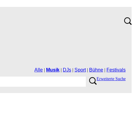
Alle
|
Musik
|
DJs
|
Sport
|
Bühne
|
Festivals
ErweiterteSuche