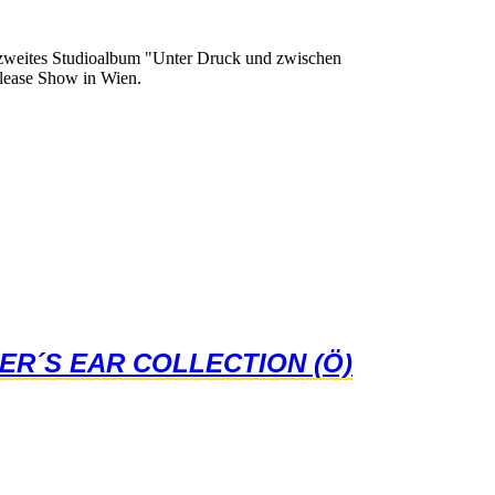
zweitesStudioalbum"UnterDruckundzwischen
eleaseShowinWien.
ER´SEARCOLLECTION(Ö)