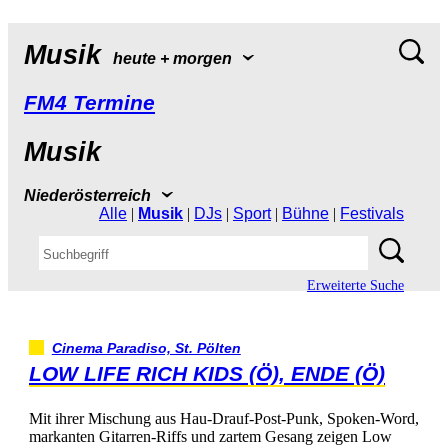
Musik
heute+morgen
FM4Termine
Musik
Niederösterreich
Alle
|
Musik
|
DJs
|
Sport
|
Bühne
|
Festivals
ErweiterteSuche
CinemaParadiso,St.Pölten
LOWLIFERICHKIDS(Ö),ENDE(Ö)
MitihrerMischungausHau-Drauf-Post-Punk,Spoken-Word,
markantenGitarren-RiffsundzartemGesangzeigenLow