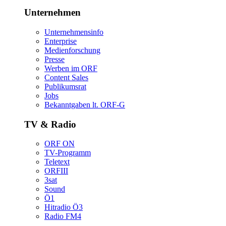
Unternehmen
Unternehmensinfo
Enterprise
Medienforschung
Presse
WerbenimORF
ContentSales
Publikumsrat
Jobs
Bekanntgabenlt.ORF-G
TV&Radio
ORFON
TV-Programm
Teletext
ORFIII
3sat
Sound
Ö1
HitradioÖ3
RadioFM4