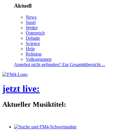
Aktuell
News
Sport
Wetter
Österreich
Debatte
Science
Help
Religion
Volksgruppen
Angebotnichtgefunden?ZurGesamtübersicht...
jetztlive
:
AktuellerMusiktitel: