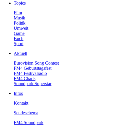
Topics
Film
Musik
Politik
Umwelt
Game
Buch
Sport
Aktuell
EurovisionSongContest
FM4Geburtstagsfest
FM4Festivalradio
FM4Charts
SoundparkSuperstar
Infos
Kontakt
Sendeschema
FM4Soundpark