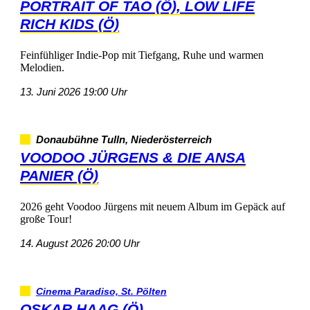
PORTRAITOFTAO(Ö),LOWLIFE
RICHKIDS(Ö)
FeinfühligerIndie-PopmitTiefgang,Ruheundwarmen
Melodien.
13.Juni202619:00Uhr
DonaubühneTulln,Niederösterreich
VOODOOJÜRGENS&DIEANSA
PANIER(Ö)
2026gehtVoodooJürgensmitneuemAlbumimGepäckauf
großeTour!
14.August202620:00Uhr
CinemaParadiso,St.Pölten
OSKARHAAG(Ö)