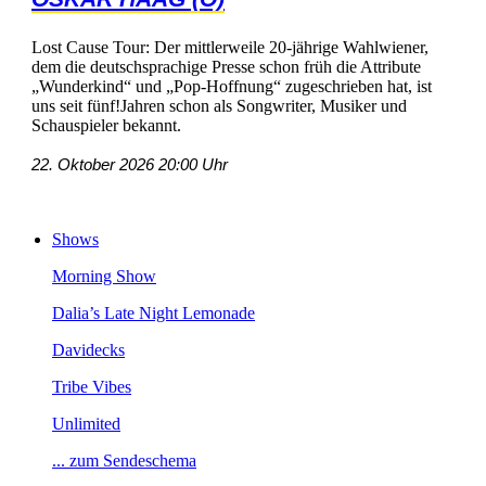
LostCauseTour:Dermittlerweile20-jährigeWahlwiener,
demdiedeutschsprachigePresseschonfrühdieAttribute
„Wunderkind“und„Pop-Hoffnung“zugeschriebenhat,ist
unsseitfünf!JahrenschonalsSongwriter,Musikerund
Schauspielerbekannt.
22.Oktober202620:00Uhr
Shows
MorningShow
Dalia’sLateNightLemonade
Davidecks
TribeVibes
Unlimited
...zumSendeschema