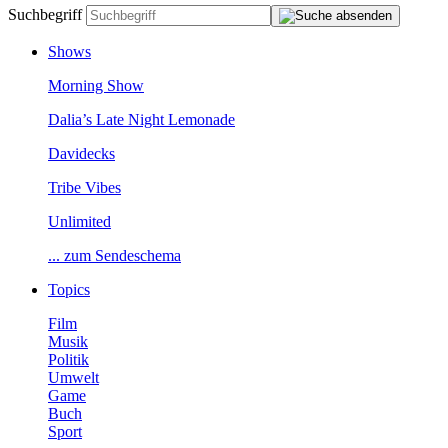
Suchbegriff
Shows
MorningShow
Dalia’sLateNightLemonade
Davidecks
TribeVibes
Unlimited
...zumSendeschema
Topics
Film
Musik
Politik
Umwelt
Game
Buch
Sport