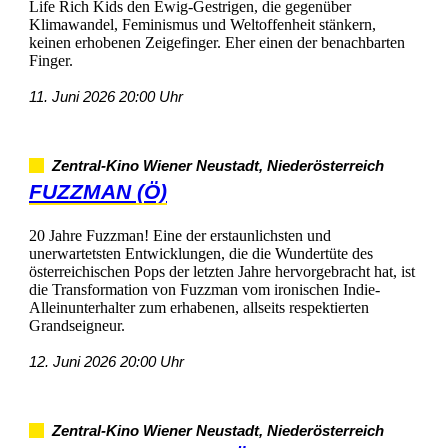
LifeRichKidsdenEwig-Gestrigen,diegegenüber
Klimawandel,FeminismusundWeltoffenheitstänkern,
keinenerhobenenZeigefinger.Ehereinenderbenachbarten
Finger.
11.Juni202620:00Uhr
Zentral-KinoWienerNeustadt,Niederösterreich
FUZZMAN(Ö)
20JahreFuzzman!Einedererstaunlichstenund
unerwartetstenEntwicklungen,diedieWundertütedes
österreichischenPopsderletztenJahrehervorgebrachthat,ist
dieTransformationvonFuzzmanvomironischenIndie-
Alleinunterhalterzumerhabenen,allseitsrespektierten
Grandseigneur.
12.Juni202620:00Uhr
Zentral-KinoWienerNeustadt,Niederösterreich