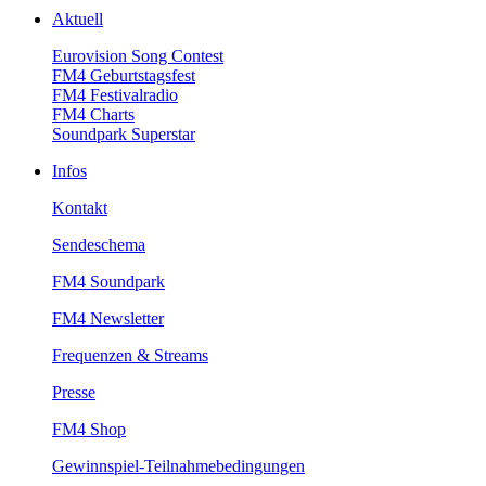
Aktuell
EurovisionSongContest
FM4Geburtstagsfest
FM4Festivalradio
FM4Charts
SoundparkSuperstar
Infos
Kontakt
Sendeschema
FM4Soundpark
FM4Newsletter
Frequenzen&Streams
Presse
FM4Shop
Gewinnspiel-Teilnahmebedingungen