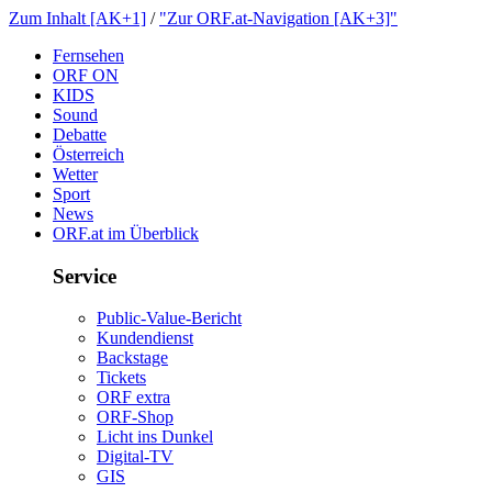
ZumInhalt[AK+1]
/
"ZurORF.at-Navigation[AK+3]"
Fernsehen
ORFON
KIDS
Sound
Debatte
Österreich
Wetter
Sport
News
ORF.atimÜberblick
Service
Public-Value-Bericht
Kundendienst
Backstage
Tickets
ORFextra
ORF-Shop
LichtinsDunkel
Digital-TV
GIS