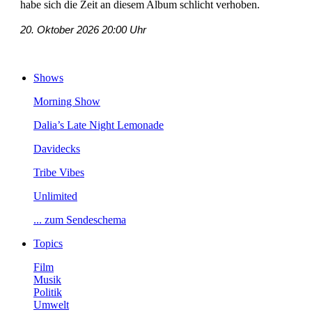
habesichdieZeitandiesemAlbumschlichtverhoben.
20.Oktober202620:00Uhr
Shows
MorningShow
Dalia’sLateNightLemonade
Davidecks
TribeVibes
Unlimited
...zumSendeschema
Topics
Film
Musik
Politik
Umwelt