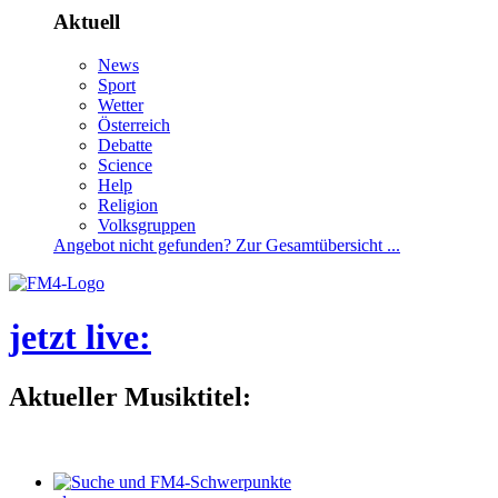
Aktuell
News
Sport
Wetter
Österreich
Debatte
Science
Help
Religion
Volksgruppen
Angebotnichtgefunden?ZurGesamtübersicht...
jetztlive
:
AktuellerMusiktitel: