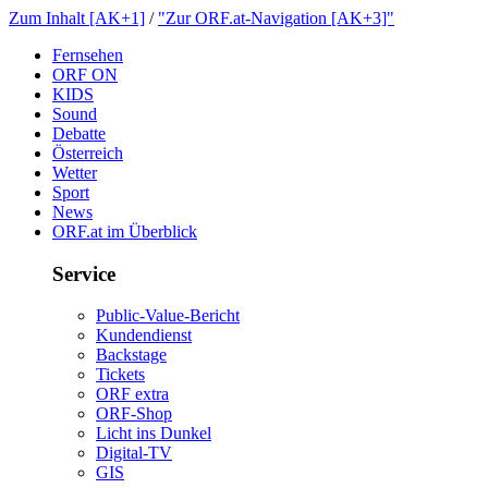
ZumInhalt[AK+1]
/
"ZurORF.at-Navigation[AK+3]"
Fernsehen
ORFON
KIDS
Sound
Debatte
Österreich
Wetter
Sport
News
ORF.atimÜberblick
Service
Public-Value-Bericht
Kundendienst
Backstage
Tickets
ORFextra
ORF-Shop
LichtinsDunkel
Digital-TV
GIS