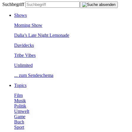
Suchbegriff
Shows
MorningShow
Dalia’sLateNightLemonade
Davidecks
TribeVibes
Unlimited
...zumSendeschema
Topics
Film
Musik
Politik
Umwelt
Game
Buch
Sport