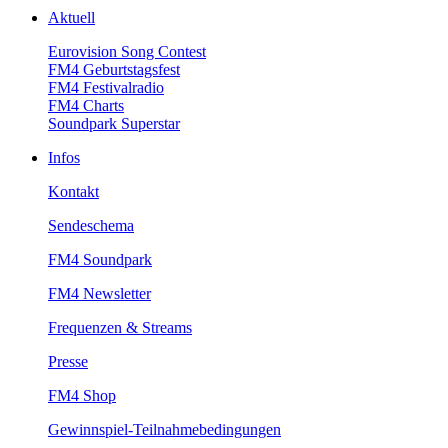
Aktuell
EurovisionSongContest
FM4Geburtstagsfest
FM4Festivalradio
FM4Charts
SoundparkSuperstar
Infos
Kontakt
Sendeschema
FM4Soundpark
FM4Newsletter
Frequenzen&Streams
Presse
FM4Shop
Gewinnspiel-Teilnahmebedingungen