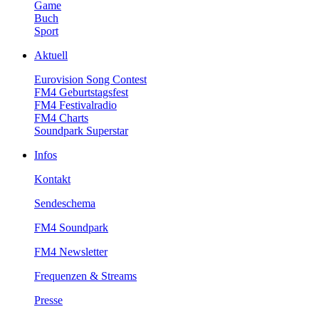
Game
Buch
Sport
Aktuell
EurovisionSongContest
FM4Geburtstagsfest
FM4Festivalradio
FM4Charts
SoundparkSuperstar
Infos
Kontakt
Sendeschema
FM4Soundpark
FM4Newsletter
Frequenzen&Streams
Presse