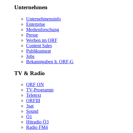
Unternehmen
Unternehmensinfo
Enterprise
Medienforschung
Presse
WerbenimORF
ContentSales
Publikumsrat
Jobs
Bekanntgabenlt.ORF-G
TV&Radio
ORFON
TV-Programm
Teletext
ORFIII
3sat
Sound
Ö1
HitradioÖ3
RadioFM4