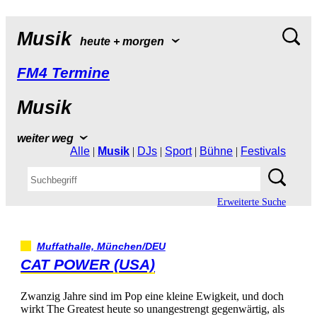
Musik
heute+morgen
FM4Termine
Musik
weiterweg
Alle
|
Musik
|
DJs
|
Sport
|
Bühne
|
Festivals
ErweiterteSuche
Muffathalle,München/DEU
CATPOWER(USA)
ZwanzigJahresindimPopeinekleineEwigkeit,unddoch
wirktTheGreatestheutesounangestrengtgegenwärtig,als