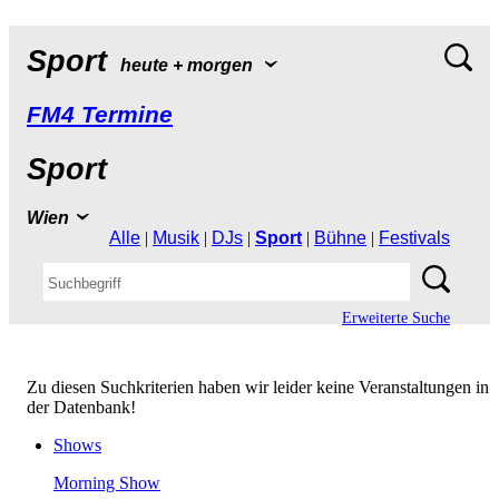
Sport
heute+morgen
FM4Termine
Sport
Wien
Alle
|
Musik
|
DJs
|
Sport
|
Bühne
|
Festivals
ErweiterteSuche
ZudiesenSuchkriterienhabenwirleiderkeineVeranstaltungenin
derDatenbank!
Shows
MorningShow