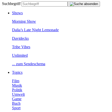
Suchbegriff
Shows
MorningShow
Dalia’sLateNightLemonade
Davidecks
TribeVibes
Unlimited
...zumSendeschema
Topics
Film
Musik
Politik
Umwelt
Game
Buch
Sport