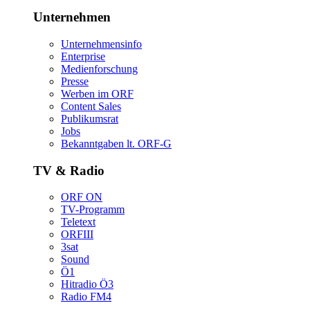
Unternehmen
Unternehmensinfo
Enterprise
Medienforschung
Presse
WerbenimORF
ContentSales
Publikumsrat
Jobs
Bekanntgabenlt.ORF-G
TV&Radio
ORFON
TV-Programm
Teletext
ORFIII
3sat
Sound
Ö1
HitradioÖ3
RadioFM4