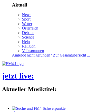
Aktuell
News
Sport
Wetter
Österreich
Debatte
Science
Help
Religion
Volksgruppen
Angebotnichtgefunden?ZurGesamtübersicht...
jetztlive
:
AktuellerMusiktitel: