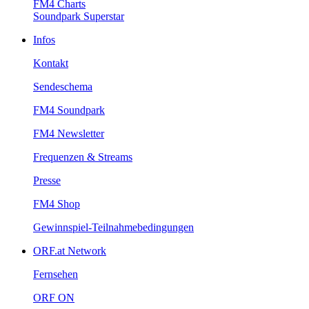
FM4Charts
SoundparkSuperstar
Infos
Kontakt
Sendeschema
FM4Soundpark
FM4Newsletter
Frequenzen&Streams
Presse
FM4Shop
Gewinnspiel-Teilnahmebedingungen
ORF.atNetwork
Fernsehen
ORFON