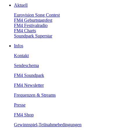
Aktuell
EurovisionSongContest
FM4Geburtstagsfest
FM4Festivalradio
FM4Charts
SoundparkSuperstar
Infos
Kontakt
Sendeschema
FM4Soundpark
FM4Newsletter
Frequenzen&Streams
Presse
FM4Shop
Gewinnspiel-Teilnahmebedingungen