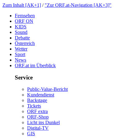
ZumInhalt[AK+1]
/
"ZurORF.at-Navigation[AK+3]"
Fernsehen
ORFON
KIDS
Sound
Debatte
Österreich
Wetter
Sport
News
ORF.atimÜberblick
Service
Public-Value-Bericht
Kundendienst
Backstage
Tickets
ORFextra
ORF-Shop
LichtinsDunkel
Digital-TV
GIS