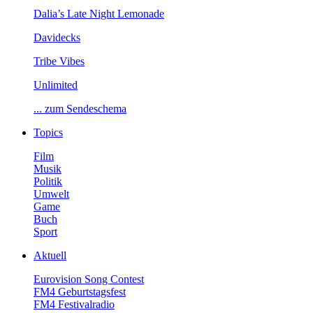
Dalia’sLateNightLemonade
Davidecks
TribeVibes
Unlimited
...zumSendeschema
Topics
Film
Musik
Politik
Umwelt
Game
Buch
Sport
Aktuell
EurovisionSongContest
FM4Geburtstagsfest
FM4Festivalradio