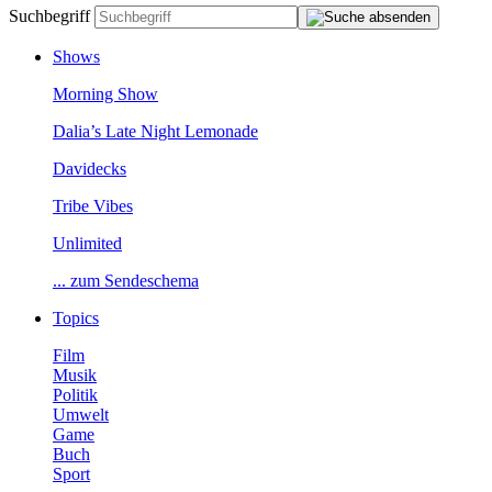
Suchbegriff
Shows
MorningShow
Dalia’sLateNightLemonade
Davidecks
TribeVibes
Unlimited
...zumSendeschema
Topics
Film
Musik
Politik
Umwelt
Game
Buch
Sport