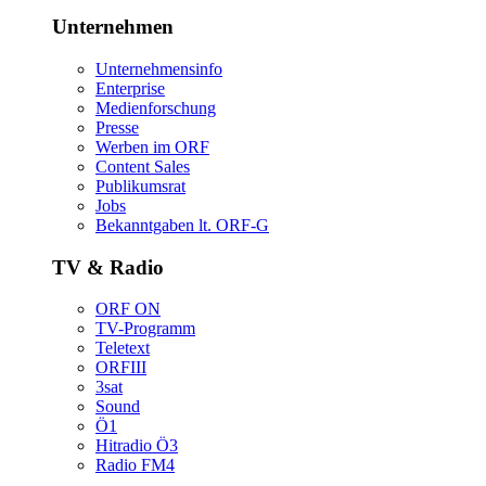
Unternehmen
Unternehmensinfo
Enterprise
Medienforschung
Presse
WerbenimORF
ContentSales
Publikumsrat
Jobs
Bekanntgabenlt.ORF-G
TV&Radio
ORFON
TV-Programm
Teletext
ORFIII
3sat
Sound
Ö1
HitradioÖ3
RadioFM4