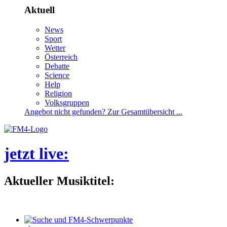
Aktuell
News
Sport
Wetter
Österreich
Debatte
Science
Help
Religion
Volksgruppen
Angebotnichtgefunden?ZurGesamtübersicht...
jetztlive
:
AktuellerMusiktitel: