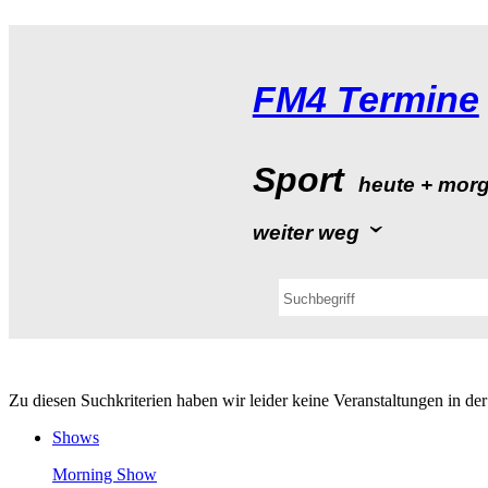
FM4Termine
Sport
heute+mor
weiterweg
ZudiesenSuchkriterienhabenwirleiderkeineVeranstaltungeninde
Shows
MorningShow