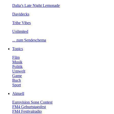
Dalia’sLateNightLemonade
Davidecks
TribeVibes
Unlimited
...zumSendeschema
Topics
Film
Musik
Politik
Umwelt
Game
Buch
Sport
Aktuell
EurovisionSongContest
FM4Geburtstagsfest
FM4Festivalradio