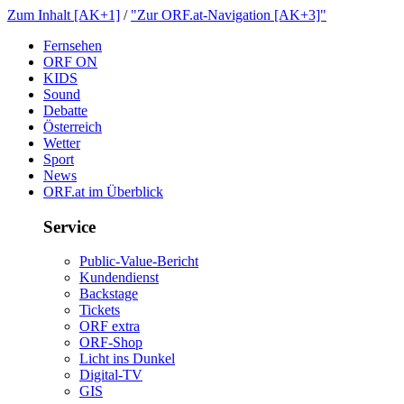
ZumInhalt[AK+1]
/
"ZurORF.at-Navigation[AK+3]"
Fernsehen
ORFON
KIDS
Sound
Debatte
Österreich
Wetter
Sport
News
ORF.atimÜberblick
Service
Public-Value-Bericht
Kundendienst
Backstage
Tickets
ORFextra
ORF-Shop
LichtinsDunkel
Digital-TV
GIS