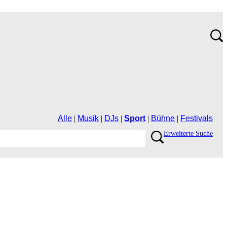
Alle
|
Musik
|
DJs
|
Sport
|
Bühne
|
Festivals
ErweiterteSuche