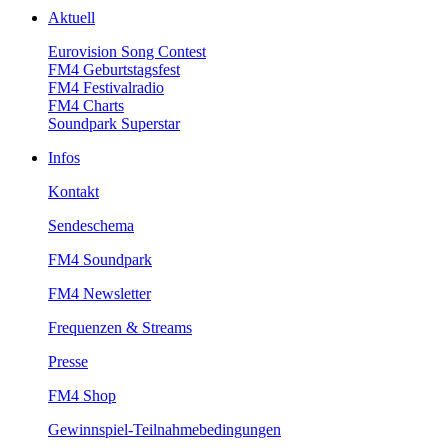
Aktuell
EurovisionSongContest
FM4Geburtstagsfest
FM4Festivalradio
FM4Charts
SoundparkSuperstar
Infos
Kontakt
Sendeschema
FM4Soundpark
FM4Newsletter
Frequenzen&Streams
Presse
FM4Shop
Gewinnspiel-Teilnahmebedingungen