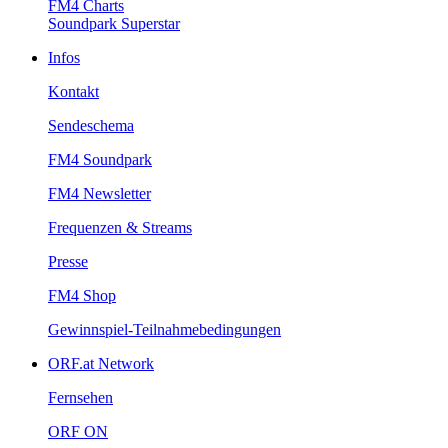
FM4Charts
SoundparkSuperstar
Infos
Kontakt
Sendeschema
FM4Soundpark
FM4Newsletter
Frequenzen&Streams
Presse
FM4Shop
Gewinnspiel-Teilnahmebedingungen
ORF.atNetwork
Fernsehen
ORFON