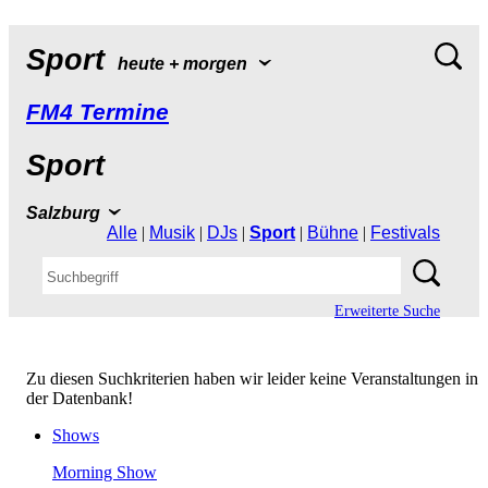
Sport
heute+morgen
FM4Termine
Sport
Salzburg
Alle
|
Musik
|
DJs
|
Sport
|
Bühne
|
Festivals
ErweiterteSuche
ZudiesenSuchkriterienhabenwirleiderkeineVeranstaltungenin
derDatenbank!
Shows
MorningShow