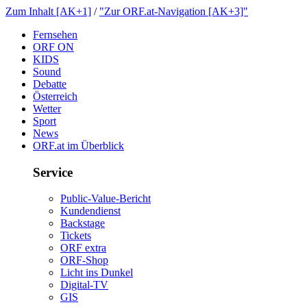
ZumInhalt[AK+1]
/
"ZurORF.at-Navigation[AK+3]"
Fernsehen
ORFON
KIDS
Sound
Debatte
Österreich
Wetter
Sport
News
ORF.atimÜberblick
Service
Public-Value-Bericht
Kundendienst
Backstage
Tickets
ORFextra
ORF-Shop
LichtinsDunkel
Digital-TV
GIS