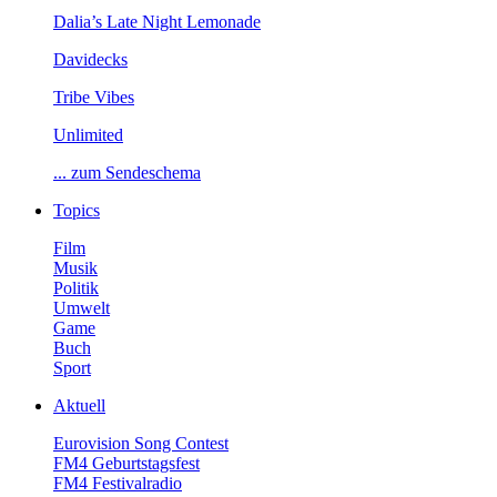
Dalia’sLateNightLemonade
Davidecks
TribeVibes
Unlimited
...zumSendeschema
Topics
Film
Musik
Politik
Umwelt
Game
Buch
Sport
Aktuell
EurovisionSongContest
FM4Geburtstagsfest
FM4Festivalradio