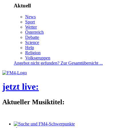
Aktuell
News
Sport
Wetter
Österreich
Debatte
Science
Help
Religion
Volksgruppen
Angebotnichtgefunden?ZurGesamtübersicht...
jetztlive
:
AktuellerMusiktitel: