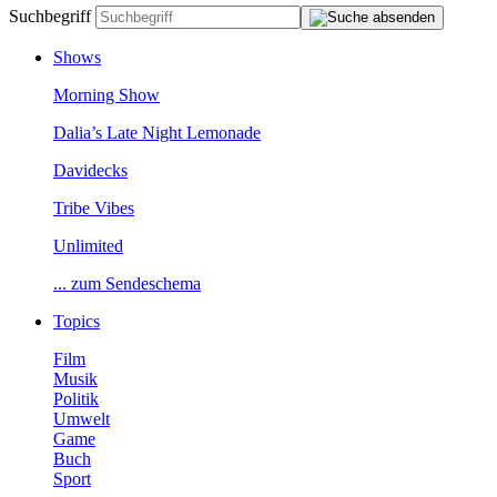
Suchbegriff
Shows
MorningShow
Dalia’sLateNightLemonade
Davidecks
TribeVibes
Unlimited
...zumSendeschema
Topics
Film
Musik
Politik
Umwelt
Game
Buch
Sport