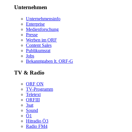
Unternehmen
Unternehmensinfo
Enterprise
Medienforschung
Presse
WerbenimORF
ContentSales
Publikumsrat
Jobs
Bekanntgabenlt.ORF-G
TV&Radio
ORFON
TV-Programm
Teletext
ORFIII
3sat
Sound
Ö1
HitradioÖ3
RadioFM4