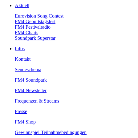
Aktuell
EurovisionSongContest
FM4Geburtstagsfest
FM4Festivalradio
FM4Charts
SoundparkSuperstar
Infos
Kontakt
Sendeschema
FM4Soundpark
FM4Newsletter
Frequenzen&Streams
Presse
FM4Shop
Gewinnspiel-Teilnahmebedingungen