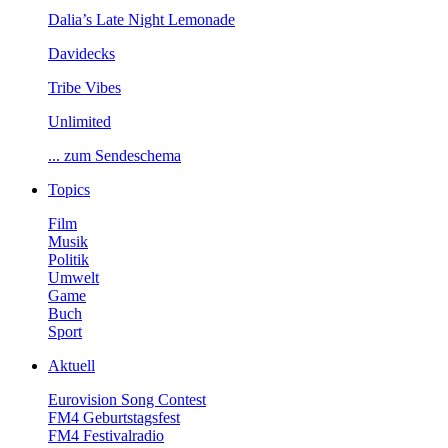
Dalia’sLateNightLemonade
Davidecks
TribeVibes
Unlimited
...zumSendeschema
Topics
Film
Musik
Politik
Umwelt
Game
Buch
Sport
Aktuell
EurovisionSongContest
FM4Geburtstagsfest
FM4Festivalradio