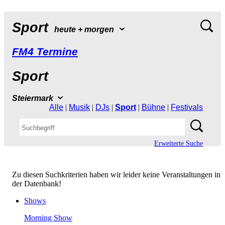
Sport
heute+morgen
FM4Termine
Sport
Steiermark
Alle
|
Musik
|
DJs
|
Sport
|
Bühne
|
Festivals
ErweiterteSuche
ZudiesenSuchkriterienhabenwirleiderkeineVeranstaltungenin
derDatenbank!
Shows
MorningShow