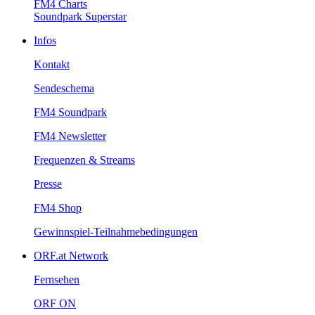
FM4Charts
SoundparkSuperstar
Infos
Kontakt
Sendeschema
FM4Soundpark
FM4Newsletter
Frequenzen&Streams
Presse
FM4Shop
Gewinnspiel-Teilnahmebedingungen
ORF.atNetwork
Fernsehen
ORFON