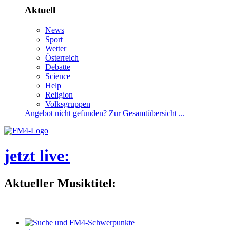
Aktuell
News
Sport
Wetter
Österreich
Debatte
Science
Help
Religion
Volksgruppen
Angebotnichtgefunden?ZurGesamtübersicht...
jetztlive
:
AktuellerMusiktitel: