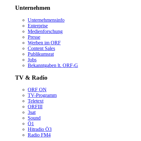
Unternehmen
Unternehmensinfo
Enterprise
Medienforschung
Presse
WerbenimORF
ContentSales
Publikumsrat
Jobs
Bekanntgabenlt.ORF-G
TV&Radio
ORFON
TV-Programm
Teletext
ORFIII
3sat
Sound
Ö1
HitradioÖ3
RadioFM4