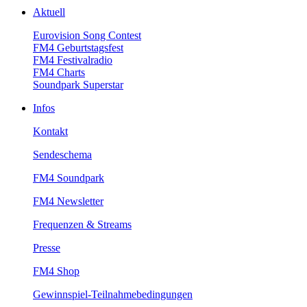
Aktuell
EurovisionSongContest
FM4Geburtstagsfest
FM4Festivalradio
FM4Charts
SoundparkSuperstar
Infos
Kontakt
Sendeschema
FM4Soundpark
FM4Newsletter
Frequenzen&Streams
Presse
FM4Shop
Gewinnspiel-Teilnahmebedingungen