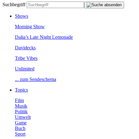
Suchbegriff
Shows
MorningShow
Dalia’sLateNightLemonade
Davidecks
TribeVibes
Unlimited
...zumSendeschema
Topics
Film
Musik
Politik
Umwelt
Game
Buch
Sport