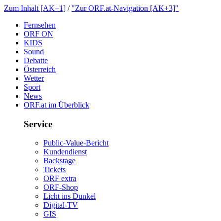
ZumInhalt[AK+1]
/
"ZurORF.at-Navigation[AK+3]"
Fernsehen
ORFON
KIDS
Sound
Debatte
Österreich
Wetter
Sport
News
ORF.atimÜberblick
Service
Public-Value-Bericht
Kundendienst
Backstage
Tickets
ORFextra
ORF-Shop
LichtinsDunkel
Digital-TV
GIS