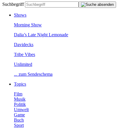
Suchbegriff
Shows
MorningShow
Dalia’sLateNightLemonade
Davidecks
TribeVibes
Unlimited
...zumSendeschema
Topics
Film
Musik
Politik
Umwelt
Game
Buch
Sport