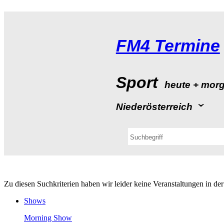
FM4Termine
Sport
heute+mor
Niederösterreich
ZudiesenSuchkriterienhabenwirleiderkeineVeranstaltungeninde
Shows
MorningShow