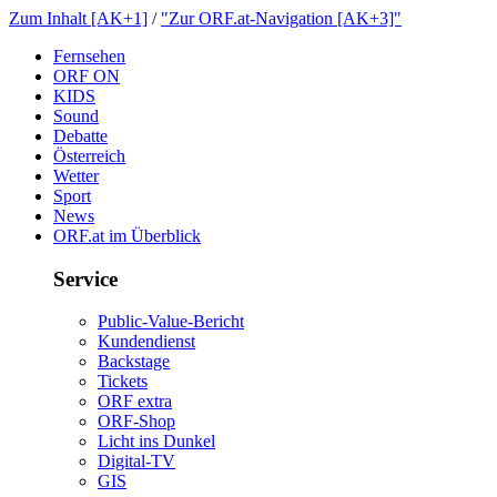
ZumInhalt[AK+1]
/
"ZurORF.at-Navigation[AK+3]"
Fernsehen
ORFON
KIDS
Sound
Debatte
Österreich
Wetter
Sport
News
ORF.atimÜberblick
Service
Public-Value-Bericht
Kundendienst
Backstage
Tickets
ORFextra
ORF-Shop
LichtinsDunkel
Digital-TV
GIS