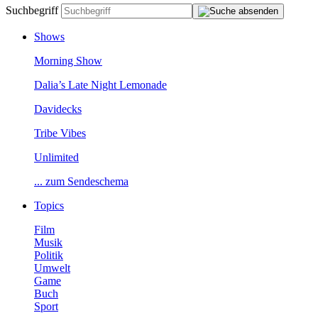
Suchbegriff
Shows
MorningShow
Dalia’sLateNightLemonade
Davidecks
TribeVibes
Unlimited
...zumSendeschema
Topics
Film
Musik
Politik
Umwelt
Game
Buch
Sport