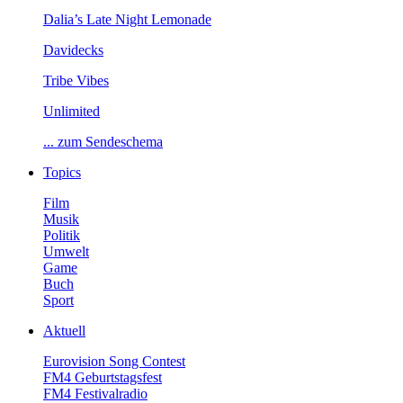
Dalia’sLateNightLemonade
Davidecks
TribeVibes
Unlimited
...zumSendeschema
Topics
Film
Musik
Politik
Umwelt
Game
Buch
Sport
Aktuell
EurovisionSongContest
FM4Geburtstagsfest
FM4Festivalradio