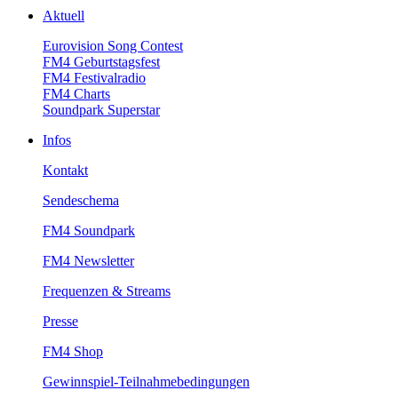
Aktuell
EurovisionSongContest
FM4Geburtstagsfest
FM4Festivalradio
FM4Charts
SoundparkSuperstar
Infos
Kontakt
Sendeschema
FM4Soundpark
FM4Newsletter
Frequenzen&Streams
Presse
FM4Shop
Gewinnspiel-Teilnahmebedingungen