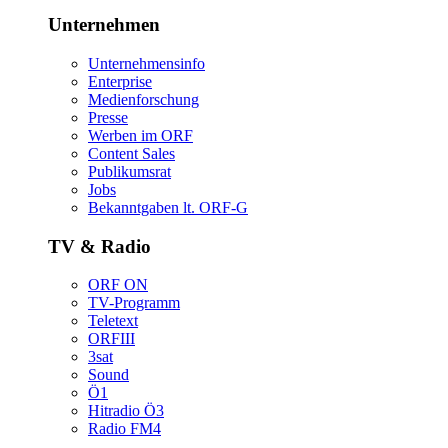
Unternehmen
Unternehmensinfo
Enterprise
Medienforschung
Presse
WerbenimORF
ContentSales
Publikumsrat
Jobs
Bekanntgabenlt.ORF-G
TV&Radio
ORFON
TV-Programm
Teletext
ORFIII
3sat
Sound
Ö1
HitradioÖ3
RadioFM4