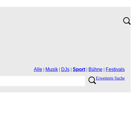
Alle
|
Musik
|
DJs
|
Sport
|
Bühne
|
Festivals
ErweiterteSuche