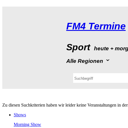
FM4Termine
Sport
heute+mor
AlleRegionen
ZudiesenSuchkriterienhabenwirleiderkeineVeranstaltungeninde
Shows
MorningShow