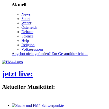
Aktuell
News
Sport
Wetter
Österreich
Debatte
Science
Help
Religion
Volksgruppen
Angebotnichtgefunden?ZurGesamtübersicht...
jetztlive
:
AktuellerMusiktitel: