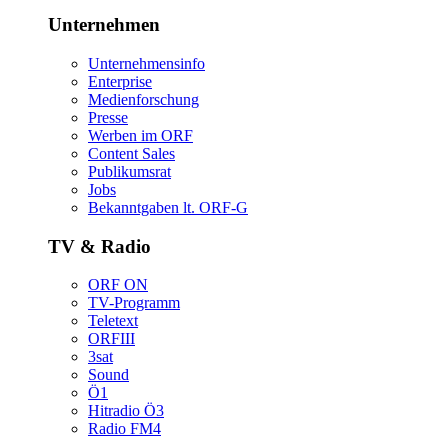
Unternehmen
Unternehmensinfo
Enterprise
Medienforschung
Presse
WerbenimORF
ContentSales
Publikumsrat
Jobs
Bekanntgabenlt.ORF-G
TV&Radio
ORFON
TV-Programm
Teletext
ORFIII
3sat
Sound
Ö1
HitradioÖ3
RadioFM4