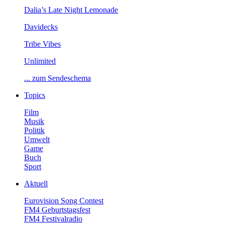
Dalia’sLateNightLemonade
Davidecks
TribeVibes
Unlimited
...zumSendeschema
Topics
Film
Musik
Politik
Umwelt
Game
Buch
Sport
Aktuell
EurovisionSongContest
FM4Geburtstagsfest
FM4Festivalradio