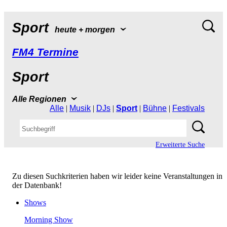
Sport
heute+morgen
FM4Termine
Sport
AlleRegionen
Alle
|
Musik
|
DJs
|
Sport
|
Bühne
|
Festivals
ErweiterteSuche
ZudiesenSuchkriterienhabenwirleiderkeineVeranstaltungenin
derDatenbank!
Shows
MorningShow