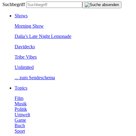
Suchbegriff
Shows
MorningShow
Dalia’sLateNightLemonade
Davidecks
TribeVibes
Unlimited
...zumSendeschema
Topics
Film
Musik
Politik
Umwelt
Game
Buch
Sport