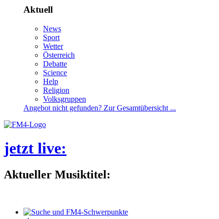
Aktuell
News
Sport
Wetter
Österreich
Debatte
Science
Help
Religion
Volksgruppen
Angebotnichtgefunden?ZurGesamtübersicht...
jetztlive
:
AktuellerMusiktitel: