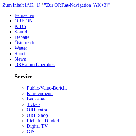
ZumInhalt[AK+1]
/
"ZurORF.at-Navigation[AK+3]"
Fernsehen
ORFON
KIDS
Sound
Debatte
Österreich
Wetter
Sport
News
ORF.atimÜberblick
Service
Public-Value-Bericht
Kundendienst
Backstage
Tickets
ORFextra
ORF-Shop
LichtinsDunkel
Digital-TV
GIS