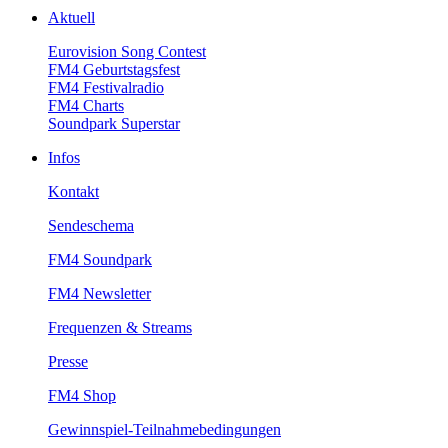
Aktuell
EurovisionSongContest
FM4Geburtstagsfest
FM4Festivalradio
FM4Charts
SoundparkSuperstar
Infos
Kontakt
Sendeschema
FM4Soundpark
FM4Newsletter
Frequenzen&Streams
Presse
FM4Shop
Gewinnspiel-Teilnahmebedingungen