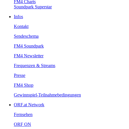
FM4Charts
SoundparkSuperstar
Infos
Kontakt
Sendeschema
FM4Soundpark
FM4Newsletter
Frequenzen&Streams
Presse
FM4Shop
Gewinnspiel-Teilnahmebedingungen
ORF.atNetwork
Fernsehen
ORFON