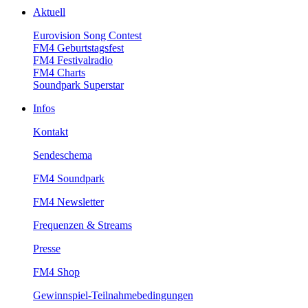
Aktuell
EurovisionSongContest
FM4Geburtstagsfest
FM4Festivalradio
FM4Charts
SoundparkSuperstar
Infos
Kontakt
Sendeschema
FM4Soundpark
FM4Newsletter
Frequenzen&Streams
Presse
FM4Shop
Gewinnspiel-Teilnahmebedingungen