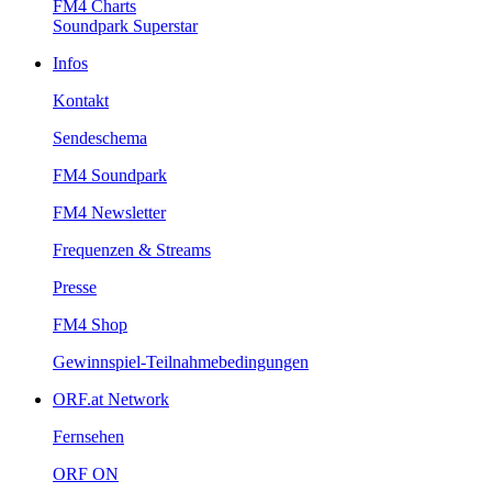
FM4Charts
SoundparkSuperstar
Infos
Kontakt
Sendeschema
FM4Soundpark
FM4Newsletter
Frequenzen&Streams
Presse
FM4Shop
Gewinnspiel-Teilnahmebedingungen
ORF.atNetwork
Fernsehen
ORFON