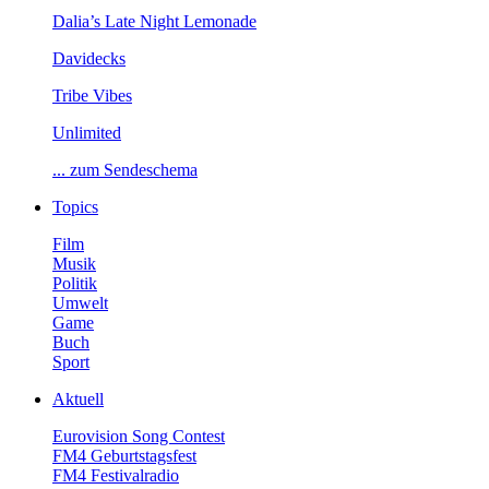
Dalia’sLateNightLemonade
Davidecks
TribeVibes
Unlimited
...zumSendeschema
Topics
Film
Musik
Politik
Umwelt
Game
Buch
Sport
Aktuell
EurovisionSongContest
FM4Geburtstagsfest
FM4Festivalradio