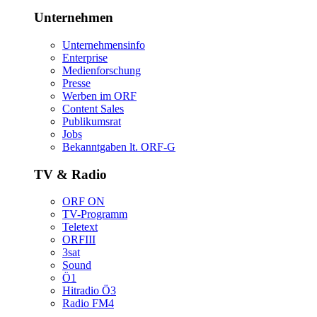
Unternehmen
Unternehmensinfo
Enterprise
Medienforschung
Presse
WerbenimORF
ContentSales
Publikumsrat
Jobs
Bekanntgabenlt.ORF-G
TV&Radio
ORFON
TV-Programm
Teletext
ORFIII
3sat
Sound
Ö1
HitradioÖ3
RadioFM4