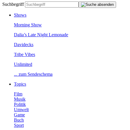
Suchbegriff
Shows
MorningShow
Dalia’sLateNightLemonade
Davidecks
TribeVibes
Unlimited
...zumSendeschema
Topics
Film
Musik
Politik
Umwelt
Game
Buch
Sport