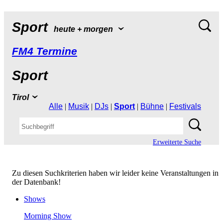
Sport
heute+morgen
FM4Termine
Sport
Tirol
Alle
|
Musik
|
DJs
|
Sport
|
Bühne
|
Festivals
ErweiterteSuche
ZudiesenSuchkriterienhabenwirleiderkeineVeranstaltungenin
derDatenbank!
Shows
MorningShow