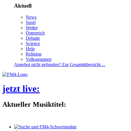
Aktuell
News
Sport
Wetter
Österreich
Debatte
Science
Help
Religion
Volksgruppen
Angebotnichtgefunden?ZurGesamtübersicht...
jetztlive
:
AktuellerMusiktitel: