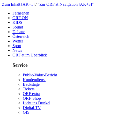
ZumInhalt[AK+1]
/
"ZurORF.at-Navigation[AK+3]"
Fernsehen
ORFON
KIDS
Sound
Debatte
Österreich
Wetter
Sport
News
ORF.atimÜberblick
Service
Public-Value-Bericht
Kundendienst
Backstage
Tickets
ORFextra
ORF-Shop
LichtinsDunkel
Digital-TV
GIS