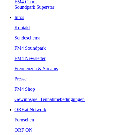
FM4Charts
SoundparkSuperstar
Infos
Kontakt
Sendeschema
FM4Soundpark
FM4Newsletter
Frequenzen&Streams
Presse
FM4Shop
Gewinnspiel-Teilnahmebedingungen
ORF.atNetwork
Fernsehen
ORFON