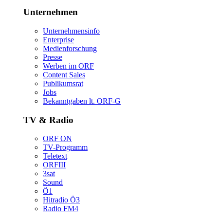
Unternehmen
Unternehmensinfo
Enterprise
Medienforschung
Presse
WerbenimORF
ContentSales
Publikumsrat
Jobs
Bekanntgabenlt.ORF-G
TV&Radio
ORFON
TV-Programm
Teletext
ORFIII
3sat
Sound
Ö1
HitradioÖ3
RadioFM4