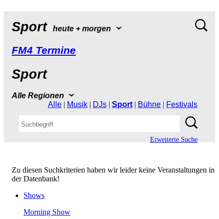
Sport
heute+morgen
FM4Termine
Sport
AlleRegionen
Alle
|
Musik
|
DJs
|
Sport
|
Bühne
|
Festivals
ErweiterteSuche
ZudiesenSuchkriterienhabenwirleiderkeineVeranstaltungenin
derDatenbank!
Shows
MorningShow