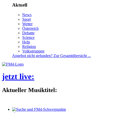
Aktuell
News
Sport
Wetter
Österreich
Debatte
Science
Help
Religion
Volksgruppen
Angebotnichtgefunden?ZurGesamtübersicht...
jetztlive
:
AktuellerMusiktitel: