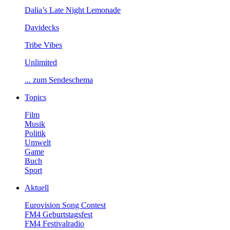
Dalia’sLateNightLemonade
Davidecks
TribeVibes
Unlimited
...zumSendeschema
Topics
Film
Musik
Politik
Umwelt
Game
Buch
Sport
Aktuell
EurovisionSongContest
FM4Geburtstagsfest
FM4Festivalradio