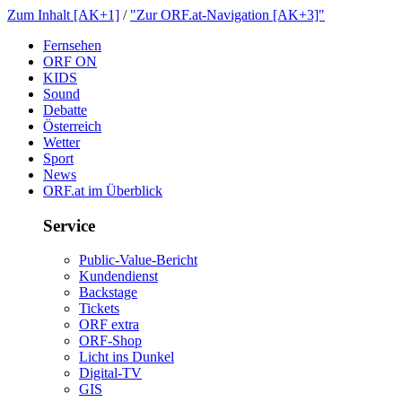
ZumInhalt[AK+1]
/
"ZurORF.at-Navigation[AK+3]"
Fernsehen
ORFON
KIDS
Sound
Debatte
Österreich
Wetter
Sport
News
ORF.atimÜberblick
Service
Public-Value-Bericht
Kundendienst
Backstage
Tickets
ORFextra
ORF-Shop
LichtinsDunkel
Digital-TV
GIS