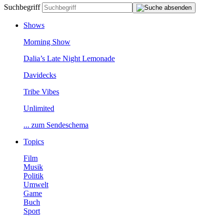
Suchbegriff
Shows
MorningShow
Dalia’sLateNightLemonade
Davidecks
TribeVibes
Unlimited
...zumSendeschema
Topics
Film
Musik
Politik
Umwelt
Game
Buch
Sport