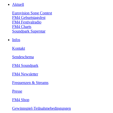
Aktuell
EurovisionSongContest
FM4Geburtstagsfest
FM4Festivalradio
FM4Charts
SoundparkSuperstar
Infos
Kontakt
Sendeschema
FM4Soundpark
FM4Newsletter
Frequenzen&Streams
Presse
FM4Shop
Gewinnspiel-Teilnahmebedingungen