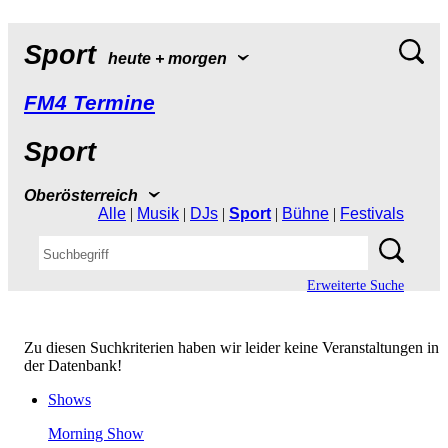
Sport
heute+morgen
FM4Termine
Sport
Oberösterreich
Alle
|
Musik
|
DJs
|
Sport
|
Bühne
|
Festivals
ErweiterteSuche
ZudiesenSuchkriterienhabenwirleiderkeineVeranstaltungenin
derDatenbank!
Shows
MorningShow