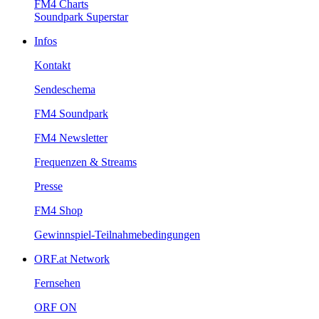
FM4Charts
SoundparkSuperstar
Infos
Kontakt
Sendeschema
FM4Soundpark
FM4Newsletter
Frequenzen&Streams
Presse
FM4Shop
Gewinnspiel-Teilnahmebedingungen
ORF.atNetwork
Fernsehen
ORFON