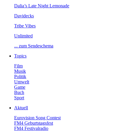
Dalia’sLateNightLemonade
Davidecks
TribeVibes
Unlimited
...zumSendeschema
Topics
Film
Musik
Politik
Umwelt
Game
Buch
Sport
Aktuell
EurovisionSongContest
FM4Geburtstagsfest
FM4Festivalradio