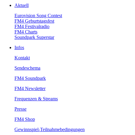
Aktuell
EurovisionSongContest
FM4Geburtstagsfest
FM4Festivalradio
FM4Charts
SoundparkSuperstar
Infos
Kontakt
Sendeschema
FM4Soundpark
FM4Newsletter
Frequenzen&Streams
Presse
FM4Shop
Gewinnspiel-Teilnahmebedingungen