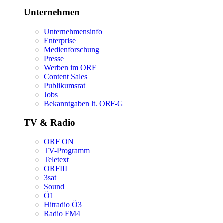
Unternehmen
Unternehmensinfo
Enterprise
Medienforschung
Presse
WerbenimORF
ContentSales
Publikumsrat
Jobs
Bekanntgabenlt.ORF-G
TV&Radio
ORFON
TV-Programm
Teletext
ORFIII
3sat
Sound
Ö1
HitradioÖ3
RadioFM4