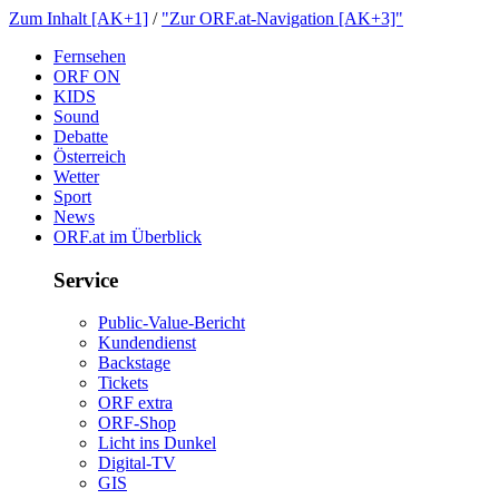
ZumInhalt[AK+1]
/
"ZurORF.at-Navigation[AK+3]"
Fernsehen
ORFON
KIDS
Sound
Debatte
Österreich
Wetter
Sport
News
ORF.atimÜberblick
Service
Public-Value-Bericht
Kundendienst
Backstage
Tickets
ORFextra
ORF-Shop
LichtinsDunkel
Digital-TV
GIS