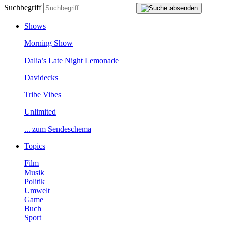
Suchbegriff
Shows
MorningShow
Dalia’sLateNightLemonade
Davidecks
TribeVibes
Unlimited
...zumSendeschema
Topics
Film
Musik
Politik
Umwelt
Game
Buch
Sport