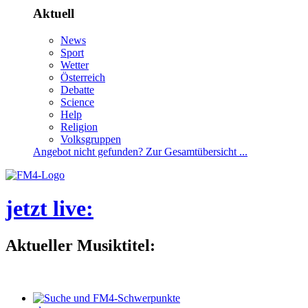
Aktuell
News
Sport
Wetter
Österreich
Debatte
Science
Help
Religion
Volksgruppen
Angebotnichtgefunden?ZurGesamtübersicht...
jetztlive
:
AktuellerMusiktitel: