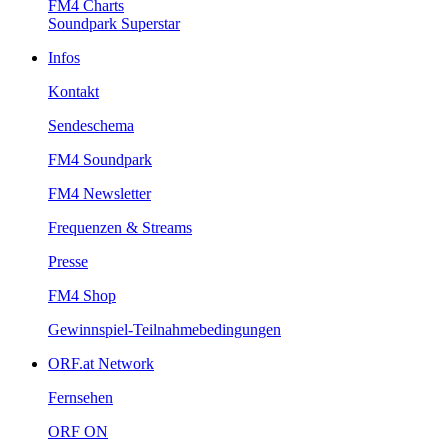
FM4Charts
SoundparkSuperstar
Infos
Kontakt
Sendeschema
FM4Soundpark
FM4Newsletter
Frequenzen&Streams
Presse
FM4Shop
Gewinnspiel-Teilnahmebedingungen
ORF.atNetwork
Fernsehen
ORFON