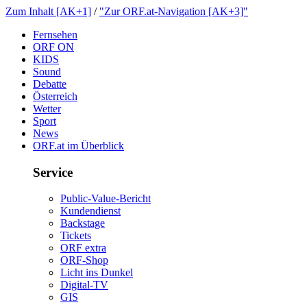
ZumInhalt[AK+1]
/
"ZurORF.at-Navigation[AK+3]"
Fernsehen
ORFON
KIDS
Sound
Debatte
Österreich
Wetter
Sport
News
ORF.atimÜberblick
Service
Public-Value-Bericht
Kundendienst
Backstage
Tickets
ORFextra
ORF-Shop
LichtinsDunkel
Digital-TV
GIS