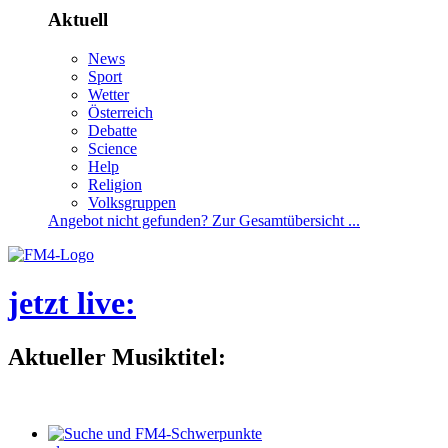
Aktuell
News
Sport
Wetter
Österreich
Debatte
Science
Help
Religion
Volksgruppen
Angebotnichtgefunden?ZurGesamtübersicht...
jetztlive
:
AktuellerMusiktitel: