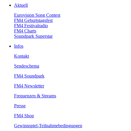
Aktuell
EurovisionSongContest
FM4Geburtstagsfest
FM4Festivalradio
FM4Charts
SoundparkSuperstar
Infos
Kontakt
Sendeschema
FM4Soundpark
FM4Newsletter
Frequenzen&Streams
Presse
FM4Shop
Gewinnspiel-Teilnahmebedingungen