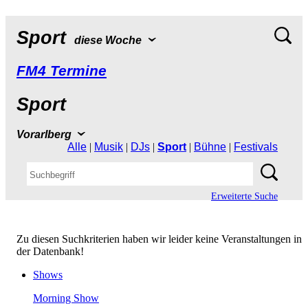
Sport
dieseWoche
FM4Termine
Sport
Vorarlberg
Alle
|
Musik
|
DJs
|
Sport
|
Bühne
|
Festivals
ErweiterteSuche
ZudiesenSuchkriterienhabenwirleiderkeineVeranstaltungenin
derDatenbank!
Shows
MorningShow