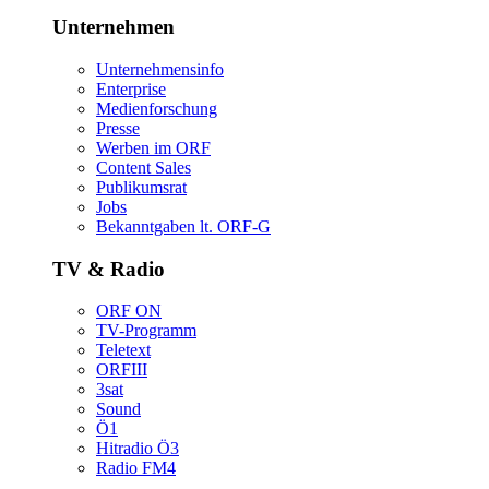
Unternehmen
Unternehmensinfo
Enterprise
Medienforschung
Presse
WerbenimORF
ContentSales
Publikumsrat
Jobs
Bekanntgabenlt.ORF-G
TV&Radio
ORFON
TV-Programm
Teletext
ORFIII
3sat
Sound
Ö1
HitradioÖ3
RadioFM4