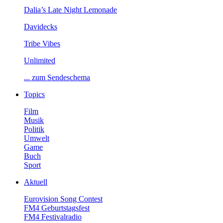
Dalia’sLateNightLemonade
Davidecks
TribeVibes
Unlimited
...zumSendeschema
Topics
Film
Musik
Politik
Umwelt
Game
Buch
Sport
Aktuell
EurovisionSongContest
FM4Geburtstagsfest
FM4Festivalradio