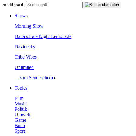
Suchbegriff
Shows
MorningShow
Dalia’sLateNightLemonade
Davidecks
TribeVibes
Unlimited
...zumSendeschema
Topics
Film
Musik
Politik
Umwelt
Game
Buch
Sport