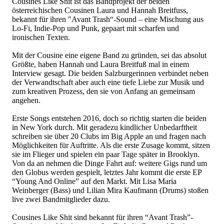
CousinesLikeShitistdasBandprojektderbeiden
österreichischenCousinenLauraundHannahBreitfuss,
bekanntfürihren"AvantTrash“-Sound–eineMischungaus
Lo-Fi,Indie-PopundPunk,gepaartmitscharfenund
ironischenTexten.
MitderCousineeineeigeneBandzugründen,seidasabsolut
Größte,habenHannahundLauraBreitfußmalineinem
Interviewgesagt.DiebeidenSalzburgerinnenverbindetneben
derVerwandtschaftaberaucheinetiefeLiebezurMusikund
zumkreativenProzess,densievonAnfangangemeinsam
angehen.
ErsteSongsentstehen2016,dochsorichtigstartendiebeiden
inNewYorkdurch.MitgeradezukindlicherUnbedarftheit
schreibensieüber20ClubsimBigAppleanundfragennach
MöglichkeitenfürAuftritte.AlsdieersteZusagekommt,sitzen
sieimFliegerundspieleneinpaarTagespäterinBrooklyn.
VondaannehmendieDingeFahrtauf:weitereGigsrundum
denGlobuswerdengespielt,letztesJahrkommtdieersteEP
“YoungAndOnline”aufdenMarkt.MitLisaMaria
Weinberger(Bass)undLilianMiraKaufmann(Drums)stoßen
livezweiBandmitgliederdazu.
CousinesLikeShitsindbekanntfürihren“AvantTrash”-