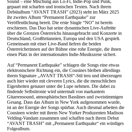
Sound–eineMischungausLo-Fi,Indie-PopundPunk,
gepaartmitscharfenundironischenTexten.Nachihrem
Debütalbum“AVANTTRASH”(2023)stehtimMärz2025
ihrzweitesAlbum“PermanentEarthquake”zur
Veröffentlichungbereit.DieersteSingle“NO”istbereits
erschienen.DasDuohatseinedynamischenLive-Auftritte
überdieGrenzenÖsterreichshinausgebrachtundKonzertein
Deutschland,Großbritannien,EuropaunddenUSAgespielt.
GemeinsammiteinerLive-Bandlieferndiebeiden
ÖsterreicherinnenaufderBühneeineroheEnergie,dieihnen
einenPlatzinderinternationalenIndie-Musikszenesichert.
Auf“PermanentEarthquake”schlagendieSongseineetwas
elektronischereRichtungein,dieCousinesbleibenallerdings
ihremSignature„AVANTTRASH“-Stiltreuundüberzeugen
auchhierwiedermitcleverenLyrics,diediemenschlichen
EigenheitengenauerunterdieLupenehmen.Diedabeizu
findendeSelbstironiewirduntermaltvonmarkantem
Gitarrensound,atmosphärischenBasslinesundzweistimmigen
Gesang.DassdasAlbuminNewYorkaufgenommenwurde,
istanderEnergiederSongsspürbar.Auchdiesmalarbeitendie
CousinenwiedermitihremNewYorkerProduzentenMadison
Velding-VandamzusammenundschaffennachihremDebut
“AVANTTRASH”mit„PermanentEarthquake“einwürdiges
Folgealbum.