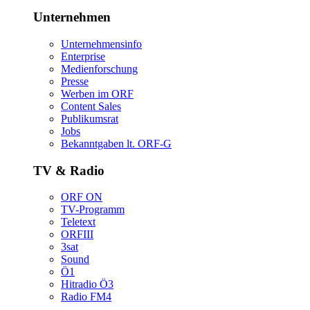
Unternehmen
Unternehmensinfo
Enterprise
Medienforschung
Presse
WerbenimORF
ContentSales
Publikumsrat
Jobs
Bekanntgabenlt.ORF-G
TV&Radio
ORFON
TV-Programm
Teletext
ORFIII
3sat
Sound
Ö1
HitradioÖ3
RadioFM4