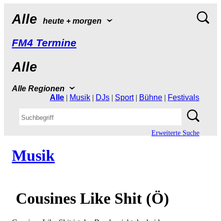
Alle
heute+morgen
FM4Termine
Alle
AlleRegionen
Alle
|
Musik
|
DJs
|
Sport
|
Bühne
|
Festivals
ErweiterteSuche
Musik
CousinesLikeShit(Ö)