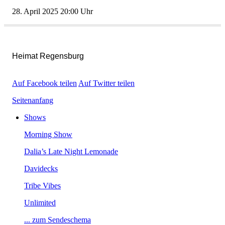
28.April202520:00Uhr
HeimatRegensburg
AufFacebookteilen
AufTwitterteilen
Seitenanfang
Shows
MorningShow
Dalia’sLateNightLemonade
Davidecks
TribeVibes
Unlimited
...zumSendeschema