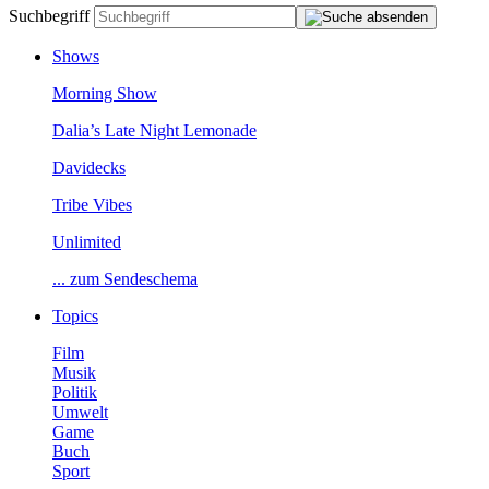
Suchbegriff
Shows
MorningShow
Dalia’sLateNightLemonade
Davidecks
TribeVibes
Unlimited
...zumSendeschema
Topics
Film
Musik
Politik
Umwelt
Game
Buch
Sport