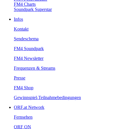
FM4Charts
SoundparkSuperstar
Infos
Kontakt
Sendeschema
FM4Soundpark
FM4Newsletter
Frequenzen&Streams
Presse
FM4Shop
Gewinnspiel-Teilnahmebedingungen
ORF.atNetwork
Fernsehen
ORFON