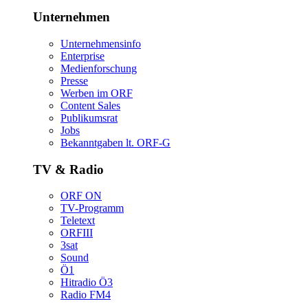
Unternehmen
Unternehmensinfo
Enterprise
Medienforschung
Presse
WerbenimORF
ContentSales
Publikumsrat
Jobs
Bekanntgabenlt.ORF-G
TV&Radio
ORFON
TV-Programm
Teletext
ORFIII
3sat
Sound
Ö1
HitradioÖ3
RadioFM4