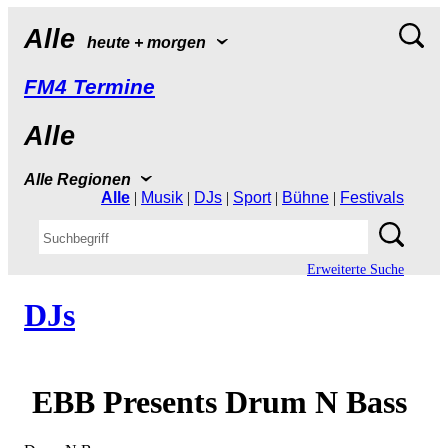
Alle
heute+morgen
FM4Termine
Alle
AlleRegionen
Alle
|
Musik
|
DJs
|
Sport
|
Bühne
|
Festivals
ErweiterteSuche
DJs
EBBPresentsDrumNBass