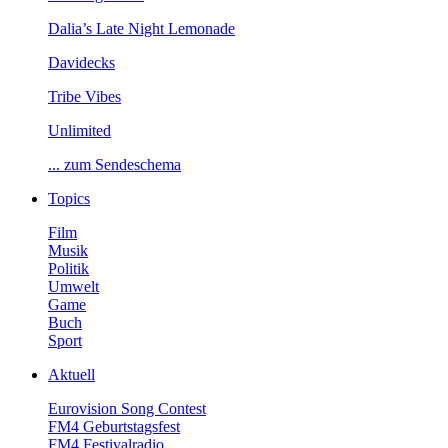
Dalia’sLateNightLemonade
Davidecks
TribeVibes
Unlimited
...zumSendeschema
Topics
Film
Musik
Politik
Umwelt
Game
Buch
Sport
Aktuell
EurovisionSongContest
FM4Geburtstagsfest
FM4Festivalradio