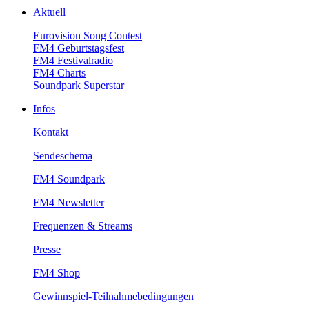
Aktuell
EurovisionSongContest
FM4Geburtstagsfest
FM4Festivalradio
FM4Charts
SoundparkSuperstar
Infos
Kontakt
Sendeschema
FM4Soundpark
FM4Newsletter
Frequenzen&Streams
Presse
FM4Shop
Gewinnspiel-Teilnahmebedingungen