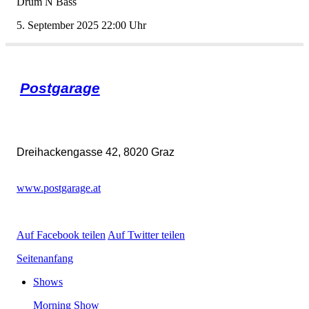
DrumNBass
5.September202522:00Uhr
Postgarage
Dreihackengasse42,8020Graz
www.postgarage.at
AufFacebookteilen
AufTwitterteilen
Seitenanfang
Shows
MorningShow