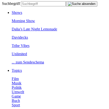
Suchbegriff
Shows
MorningShow
Dalia’sLateNightLemonade
Davidecks
TribeVibes
Unlimited
...zumSendeschema
Topics
Film
Musik
Politik
Umwelt
Game
Buch
Sport