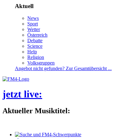
Aktuell
News
Sport
Wetter
Österreich
Debatte
Science
Help
Religion
Volksgruppen
Angebotnichtgefunden?ZurGesamtübersicht...
jetztlive
:
AktuellerMusiktitel: