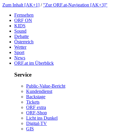
ZumInhalt[AK+1]
/
"ZurORF.at-Navigation[AK+3]"
Fernsehen
ORFON
KIDS
Sound
Debatte
Österreich
Wetter
Sport
News
ORF.atimÜberblick
Service
Public-Value-Bericht
Kundendienst
Backstage
Tickets
ORFextra
ORF-Shop
LichtinsDunkel
Digital-TV
GIS