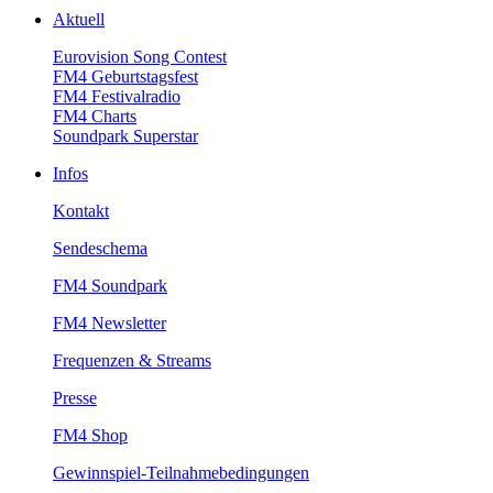
Aktuell
EurovisionSongContest
FM4Geburtstagsfest
FM4Festivalradio
FM4Charts
SoundparkSuperstar
Infos
Kontakt
Sendeschema
FM4Soundpark
FM4Newsletter
Frequenzen&Streams
Presse
FM4Shop
Gewinnspiel-Teilnahmebedingungen