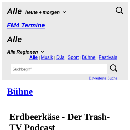
Alle
heute+morgen
FM4Termine
Alle
AlleRegionen
Alle
|
Musik
|
DJs
|
Sport
|
Bühne
|
Festivals
ErweiterteSuche
Bühne
Erdbeerkäse-DerTrash-
TVPodcast