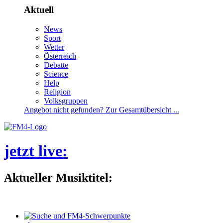
Aktuell
News
Sport
Wetter
Österreich
Debatte
Science
Help
Religion
Volksgruppen
Angebotnichtgefunden?ZurGesamtübersicht...
jetztlive
:
AktuellerMusiktitel: