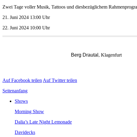
ZweiTagevollerMusik,TattoosunddiesbezüglichemRahmenprogr
21.Juni202413:00Uhr
22.Juni202410:00Uhr
BergDrautal
,
Klagenfurt
AufFacebookteilen
AufTwitterteilen
Seitenanfang
Shows
MorningShow
Dalia’sLateNightLemonade
Davidecks