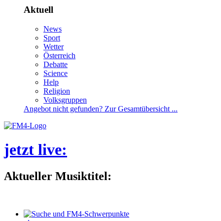
Aktuell
News
Sport
Wetter
Österreich
Debatte
Science
Help
Religion
Volksgruppen
Angebotnichtgefunden?ZurGesamtübersicht...
jetztlive
:
AktuellerMusiktitel: