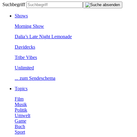
Suchbegriff
Shows
MorningShow
Dalia’sLateNightLemonade
Davidecks
TribeVibes
Unlimited
...zumSendeschema
Topics
Film
Musik
Politik
Umwelt
Game
Buch
Sport