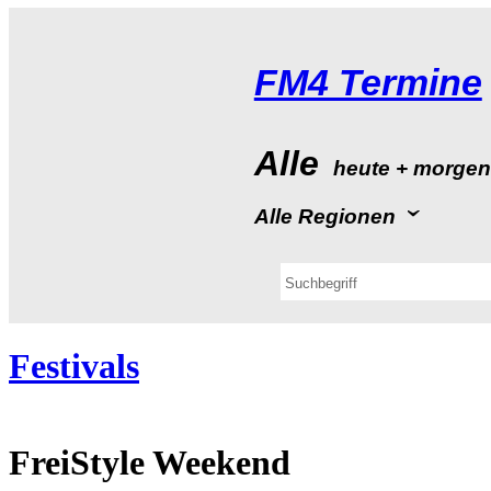
FM4Termine
Alle
heute+morge
AlleRegionen
Festivals
FreiStyleWeekend