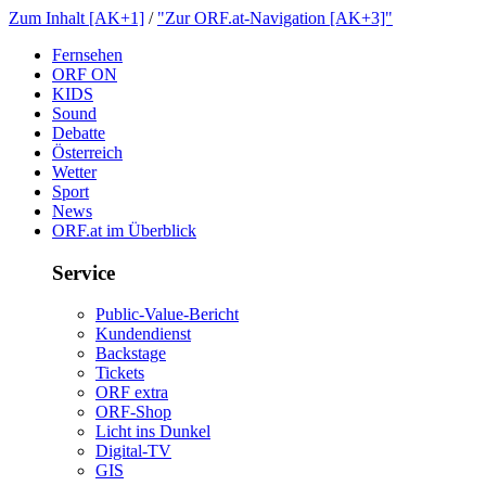
ZumInhalt[AK+1]
/
"ZurORF.at-Navigation[AK+3]"
Fernsehen
ORFON
KIDS
Sound
Debatte
Österreich
Wetter
Sport
News
ORF.atimÜberblick
Service
Public-Value-Bericht
Kundendienst
Backstage
Tickets
ORFextra
ORF-Shop
LichtinsDunkel
Digital-TV
GIS