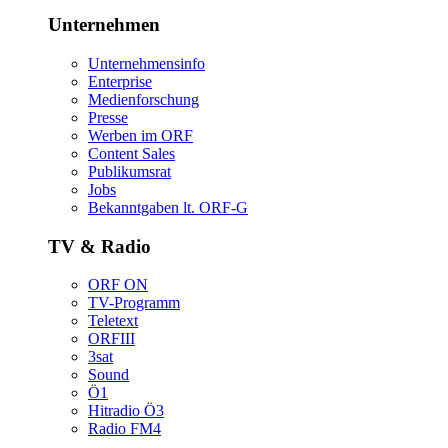
Unternehmen
Unternehmensinfo
Enterprise
Medienforschung
Presse
WerbenimORF
ContentSales
Publikumsrat
Jobs
Bekanntgabenlt.ORF-G
TV&Radio
ORFON
TV-Programm
Teletext
ORFIII
3sat
Sound
Ö1
HitradioÖ3
RadioFM4