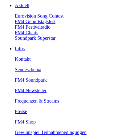
Aktuell
EurovisionSongContest
FM4Geburtstagsfest
FM4Festivalradio
FM4Charts
SoundparkSuperstar
Infos
Kontakt
Sendeschema
FM4Soundpark
FM4Newsletter
Frequenzen&Streams
Presse
FM4Shop
Gewinnspiel-Teilnahmebedingungen