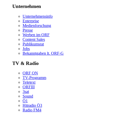
Unternehmen
Unternehmensinfo
Enterprise
Medienforschung
Presse
WerbenimORF
ContentSales
Publikumsrat
Jobs
Bekanntgabenlt.ORF-G
TV&Radio
ORFON
TV-Programm
Teletext
ORFIII
3sat
Sound
Ö1
HitradioÖ3
RadioFM4