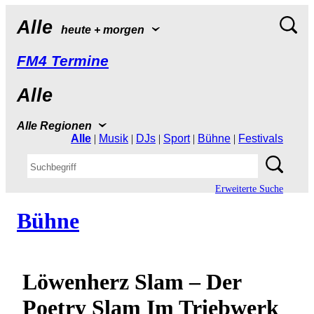
Alle
heute+morgen
FM4Termine
Alle
AlleRegionen
Alle
|
Musik
|
DJs
|
Sport
|
Bühne
|
Festivals
ErweiterteSuche
Bühne
LöwenherzSlam–Der
PoetrySlamImTriebwerk