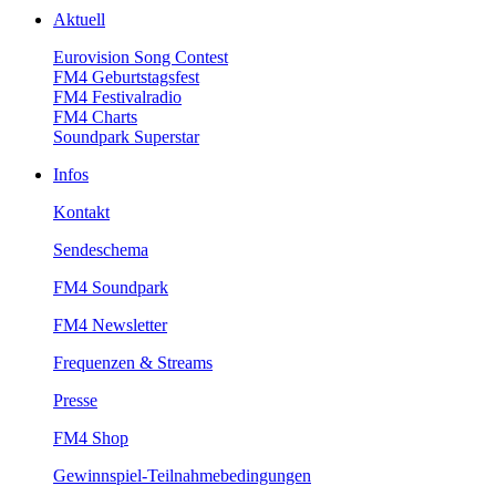
Aktuell
EurovisionSongContest
FM4Geburtstagsfest
FM4Festivalradio
FM4Charts
SoundparkSuperstar
Infos
Kontakt
Sendeschema
FM4Soundpark
FM4Newsletter
Frequenzen&Streams
Presse
FM4Shop
Gewinnspiel-Teilnahmebedingungen