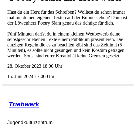
HastdueinHerzfürdasSchreiben?Wolltestduschonimmer
malmitdeineneigenenTextenaufderBühnestehen?Dannist
derLöwenherzPoetrySlamgenaudasrichtigefürdich.
FünfMinutendarfstduineinemkleinenWettbewerbdeine
selbstgeschriebenenTexteeinemPublikumpräsentieren.Die
einzigenRegelndieeszubeachtengibtsinddasZeitlimit(5
Minuten),essolltenichtgesungenundkeinKostümgetragen
werden.SonstsindeurerKreativitätkeineGrenzengesetzt.
28.Oktober202318:00Uhr
15.Juni202417:00Uhr
Triebwerk
Jugendkulturzentrum