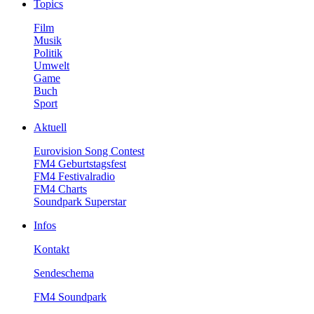
Topics
Film
Musik
Politik
Umwelt
Game
Buch
Sport
Aktuell
EurovisionSongContest
FM4Geburtstagsfest
FM4Festivalradio
FM4Charts
SoundparkSuperstar
Infos
Kontakt
Sendeschema
FM4Soundpark