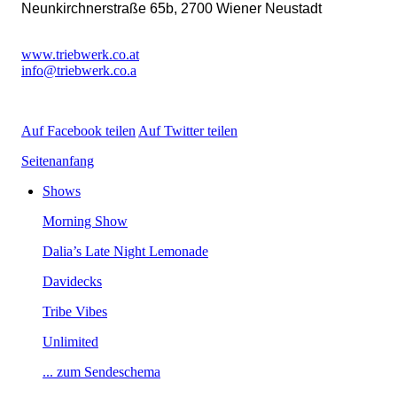
Neunkirchnerstraße65b,2700WienerNeustadt
www.triebwerk.co.at
info@triebwerk.co.a
AufFacebookteilen
AufTwitterteilen
Seitenanfang
Shows
MorningShow
Dalia’sLateNightLemonade
Davidecks
TribeVibes
Unlimited
...zumSendeschema