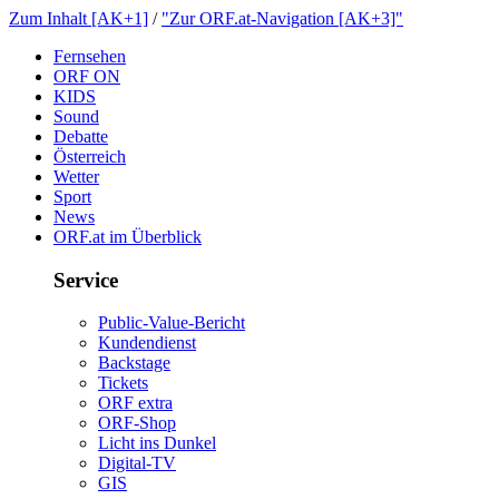
ZumInhalt[AK+1]
/
"ZurORF.at-Navigation[AK+3]"
Fernsehen
ORFON
KIDS
Sound
Debatte
Österreich
Wetter
Sport
News
ORF.atimÜberblick
Service
Public-Value-Bericht
Kundendienst
Backstage
Tickets
ORFextra
ORF-Shop
LichtinsDunkel
Digital-TV
GIS