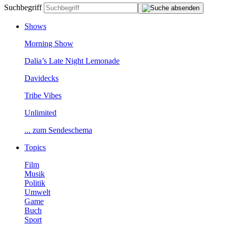
Suchbegriff
Shows
MorningShow
Dalia’sLateNightLemonade
Davidecks
TribeVibes
Unlimited
...zumSendeschema
Topics
Film
Musik
Politik
Umwelt
Game
Buch
Sport