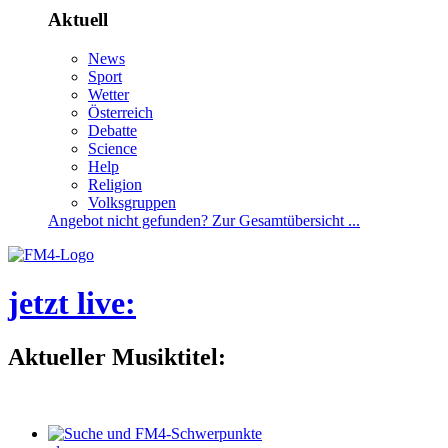
Aktuell
News
Sport
Wetter
Österreich
Debatte
Science
Help
Religion
Volksgruppen
Angebotnichtgefunden?ZurGesamtübersicht...
jetztlive
:
AktuellerMusiktitel: