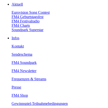
Aktuell
EurovisionSongContest
FM4Geburtstagsfest
FM4Festivalradio
FM4Charts
SoundparkSuperstar
Infos
Kontakt
Sendeschema
FM4Soundpark
FM4Newsletter
Frequenzen&Streams
Presse
FM4Shop
Gewinnspiel-Teilnahmebedingungen