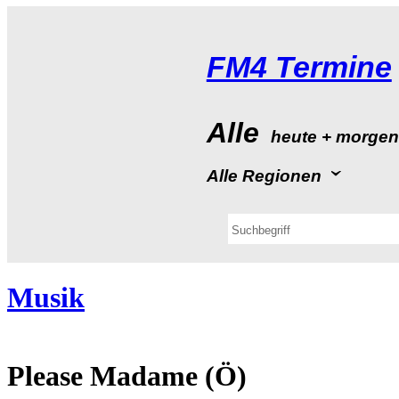
FM4Termine
Alle
heute+morge
AlleRegionen
Musik
PleaseMadame(Ö)