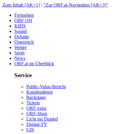
ZumInhalt[AK+1]
/
"ZurORF.at-Navigation[AK+3]"
Fernsehen
ORFON
KIDS
Sound
Debatte
Österreich
Wetter
Sport
News
ORF.atimÜberblick
Service
Public-Value-Bericht
Kundendienst
Backstage
Tickets
ORFextra
ORF-Shop
LichtinsDunkel
Digital-TV
GIS