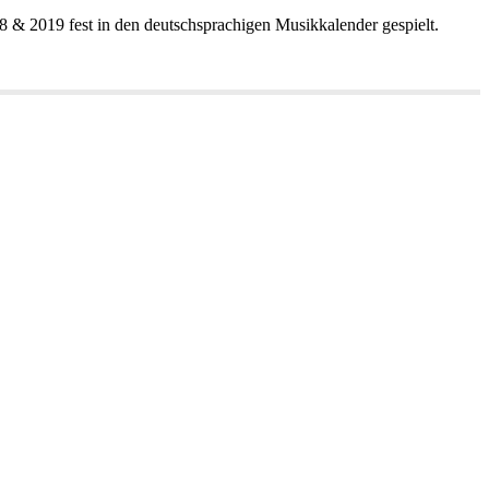
8&2019festindendeutschsprachigenMusikkalendergespielt.