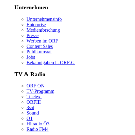
Unternehmen
Unternehmensinfo
Enterprise
Medienforschung
Presse
WerbenimORF
ContentSales
Publikumsrat
Jobs
Bekanntgabenlt.ORF-G
TV&Radio
ORFON
TV-Programm
Teletext
ORFIII
3sat
Sound
Ö1
HitradioÖ3
RadioFM4