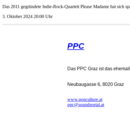
Das2011gegründeteIndie-Rock-QuartettPleaseMadamehatsichsp
3.Oktober202420:00Uhr
PPC
DasPPCGrazistdasehemalig
Neubaugasse6,8020Graz
www.popculture.at
ppc@soundportal.at