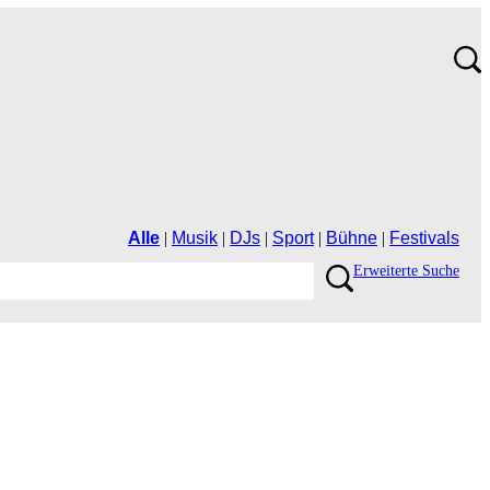
Alle
|
Musik
|
DJs
|
Sport
|
Bühne
|
Festivals
ErweiterteSuche