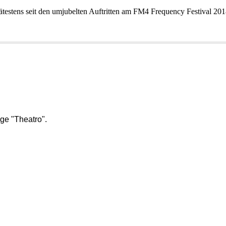
ätestensseitdenumjubeltenAuftrittenamFM4FrequencyFestival201
e"Theatro".