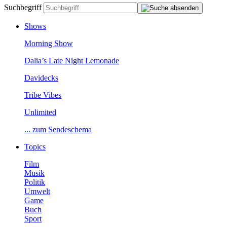
Suchbegriff
Shows
MorningShow
Dalia’sLateNightLemonade
Davidecks
TribeVibes
Unlimited
...zumSendeschema
Topics
Film
Musik
Politik
Umwelt
Game
Buch
Sport