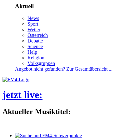
Aktuell
News
Sport
Wetter
Österreich
Debatte
Science
Help
Religion
Volksgruppen
Angebotnichtgefunden?ZurGesamtübersicht...
jetztlive
:
AktuellerMusiktitel: