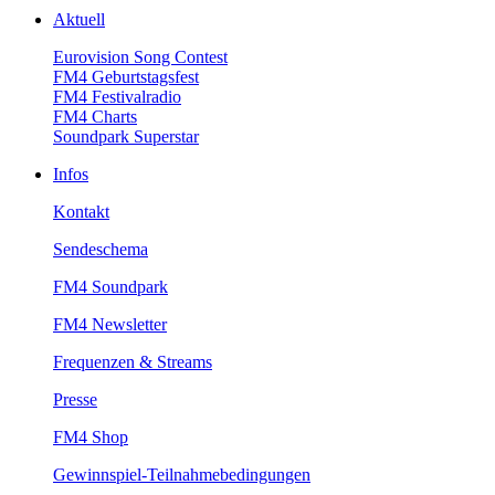
Aktuell
EurovisionSongContest
FM4Geburtstagsfest
FM4Festivalradio
FM4Charts
SoundparkSuperstar
Infos
Kontakt
Sendeschema
FM4Soundpark
FM4Newsletter
Frequenzen&Streams
Presse
FM4Shop
Gewinnspiel-Teilnahmebedingungen