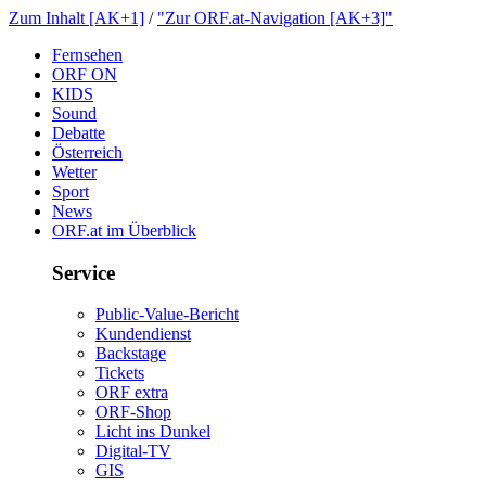
ZumInhalt[AK+1]
/
"ZurORF.at-Navigation[AK+3]"
Fernsehen
ORFON
KIDS
Sound
Debatte
Österreich
Wetter
Sport
News
ORF.atimÜberblick
Service
Public-Value-Bericht
Kundendienst
Backstage
Tickets
ORFextra
ORF-Shop
LichtinsDunkel
Digital-TV
GIS