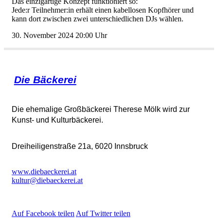
DaseinzigartigeKonzeptfunktioniertso:
Jede:rTeilnehmer:inerhälteinenkabellosenKopfhörerund
kanndortzwischenzweiunterschiedlichenDJswählen.
30.November202420:00Uhr
DieBäckerei
DieehemaligeGroßbäckereiThereseMölkwirdzur
Kunst-undKulturbäckerei.
Dreiheiligenstraße21a,6020Innsbruck
www.diebaeckerei.at
kultur@diebaeckerei.at
AufFacebookteilen
AufTwitterteilen