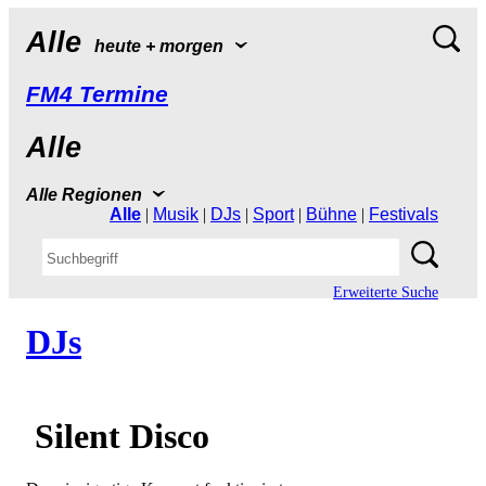
Alle
heute+morgen
FM4Termine
Alle
AlleRegionen
Alle
|
Musik
|
DJs
|
Sport
|
Bühne
|
Festivals
ErweiterteSuche
DJs
SilentDisco