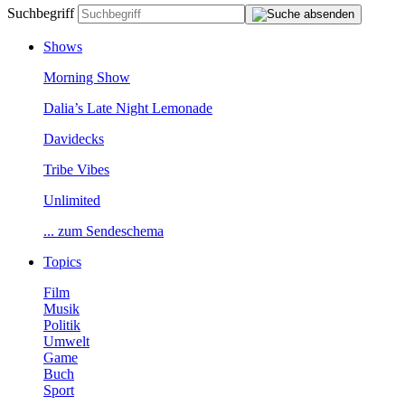
Suchbegriff
Shows
MorningShow
Dalia’sLateNightLemonade
Davidecks
TribeVibes
Unlimited
...zumSendeschema
Topics
Film
Musik
Politik
Umwelt
Game
Buch
Sport