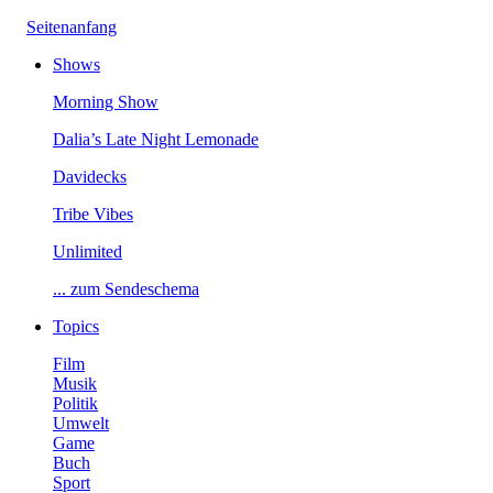
Seitenanfang
Shows
MorningShow
Dalia’sLateNightLemonade
Davidecks
TribeVibes
Unlimited
...zumSendeschema
Topics
Film
Musik
Politik
Umwelt
Game
Buch
Sport