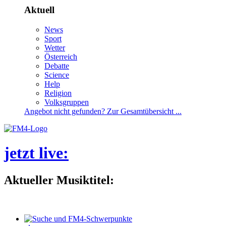
Aktuell
News
Sport
Wetter
Österreich
Debatte
Science
Help
Religion
Volksgruppen
Angebotnichtgefunden?ZurGesamtübersicht...
jetztlive
:
AktuellerMusiktitel: