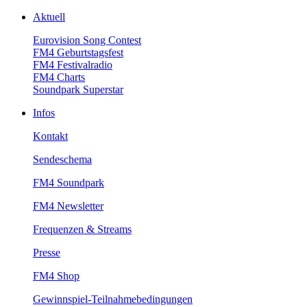
Aktuell
EurovisionSongContest
FM4Geburtstagsfest
FM4Festivalradio
FM4Charts
SoundparkSuperstar
Infos
Kontakt
Sendeschema
FM4Soundpark
FM4Newsletter
Frequenzen&Streams
Presse
FM4Shop
Gewinnspiel-Teilnahmebedingungen