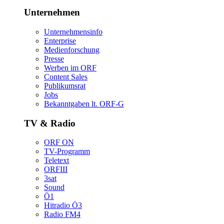
Unternehmen
Unternehmensinfo
Enterprise
Medienforschung
Presse
WerbenimORF
ContentSales
Publikumsrat
Jobs
Bekanntgabenlt.ORF-G
TV&Radio
ORFON
TV-Programm
Teletext
ORFIII
3sat
Sound
Ö1
HitradioÖ3
RadioFM4