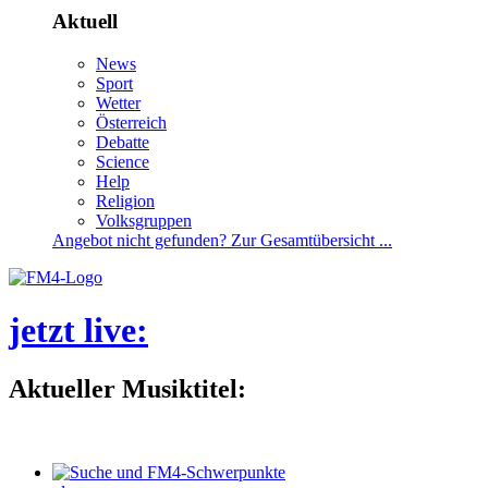
Aktuell
News
Sport
Wetter
Österreich
Debatte
Science
Help
Religion
Volksgruppen
Angebotnichtgefunden?ZurGesamtübersicht...
jetztlive
:
AktuellerMusiktitel: