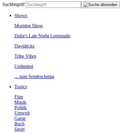
Suchbegriff
Shows
MorningShow
Dalia’sLateNightLemonade
Davidecks
TribeVibes
Unlimited
...zumSendeschema
Topics
Film
Musik
Politik
Umwelt
Game
Buch
Sport