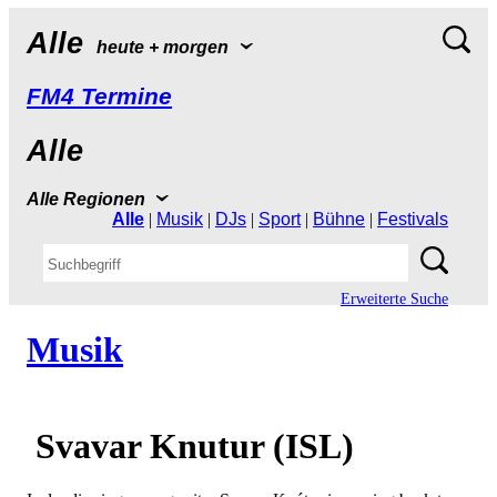
Alle
heute+morgen
FM4Termine
Alle
AlleRegionen
Alle
|
Musik
|
DJs
|
Sport
|
Bühne
|
Festivals
ErweiterteSuche
Musik
SvavarKnutur(ISL)