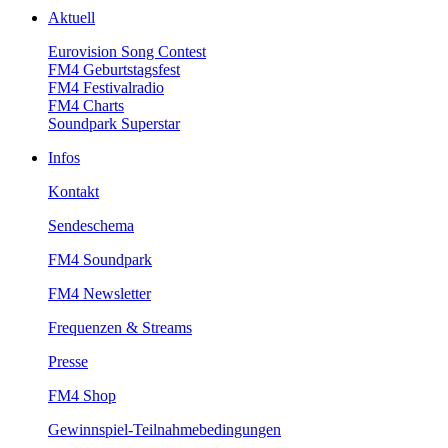
Aktuell
EurovisionSongContest
FM4Geburtstagsfest
FM4Festivalradio
FM4Charts
SoundparkSuperstar
Infos
Kontakt
Sendeschema
FM4Soundpark
FM4Newsletter
Frequenzen&Streams
Presse
FM4Shop
Gewinnspiel-Teilnahmebedingungen