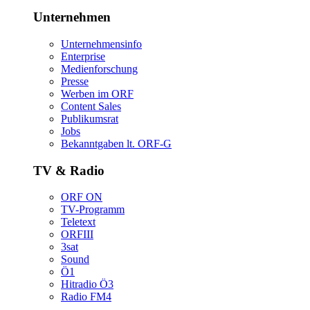
Unternehmen
Unternehmensinfo
Enterprise
Medienforschung
Presse
WerbenimORF
ContentSales
Publikumsrat
Jobs
Bekanntgabenlt.ORF-G
TV&Radio
ORFON
TV-Programm
Teletext
ORFIII
3sat
Sound
Ö1
HitradioÖ3
RadioFM4