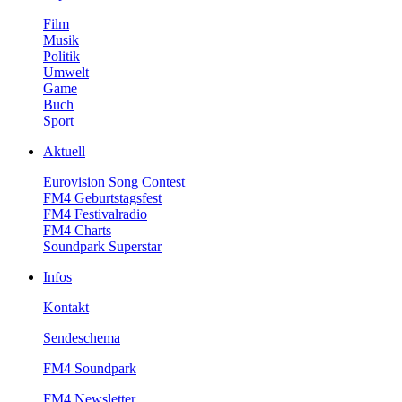
Film
Musik
Politik
Umwelt
Game
Buch
Sport
Aktuell
EurovisionSongContest
FM4Geburtstagsfest
FM4Festivalradio
FM4Charts
SoundparkSuperstar
Infos
Kontakt
Sendeschema
FM4Soundpark
FM4Newsletter