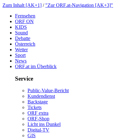
ZumInhalt[AK+1]
/
"ZurORF.at-Navigation[AK+3]"
Fernsehen
ORFON
KIDS
Sound
Debatte
Österreich
Wetter
Sport
News
ORF.atimÜberblick
Service
Public-Value-Bericht
Kundendienst
Backstage
Tickets
ORFextra
ORF-Shop
LichtinsDunkel
Digital-TV
GIS