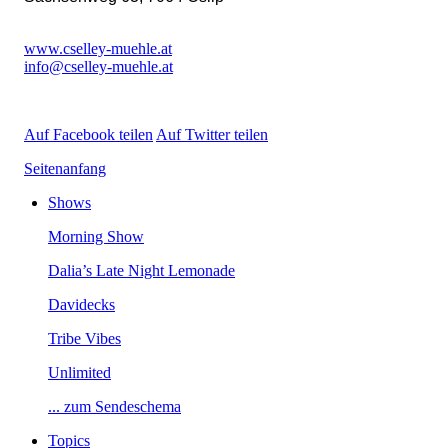
www.cselley-muehle.at
info@cselley-muehle.at
AufFacebookteilen
AufTwitterteilen
Seitenanfang
Shows
MorningShow
Dalia’sLateNightLemonade
Davidecks
TribeVibes
Unlimited
...zumSendeschema
Topics