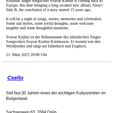
IcelandicsingersongwriterSvavarKnúturiscomingbackto
Europe,thistimebringingalongawaitednewalbum,Ahoy!
SideB,theconclusionofastorystarted15yearsago.
Itwillbeanightofsongs,stories,memoriesandcelebration.
Somesadstories,somejoyfulthoughts,somewelcome
laughterandsomethoughtfulmoments.
SvavarKnúturistderBühnennamedesisländischenSinger-
SongwritersSvavarKnúturKristinsson.Erkommtvonden
WestfjordenundsingtaufIsländischundEnglisch.
21.März202520:00Uhr
Csello
Seitfast30JahreneinesderwichtigenKulturzentrenim
Burgenland.
Sachsenweg63,7064Oslip