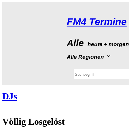
FM4Termine
Alle
heute+morge
AlleRegionen
DJs
VölligLosgelöst