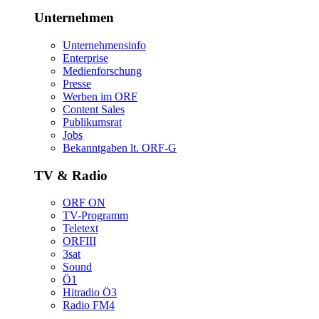
Unternehmen
Unternehmensinfo
Enterprise
Medienforschung
Presse
WerbenimORF
ContentSales
Publikumsrat
Jobs
Bekanntgabenlt.ORF-G
TV&Radio
ORFON
TV-Programm
Teletext
ORFIII
3sat
Sound
Ö1
HitradioÖ3
RadioFM4