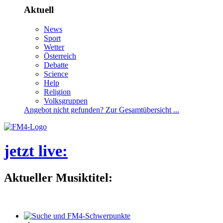
Aktuell
News
Sport
Wetter
Österreich
Debatte
Science
Help
Religion
Volksgruppen
Angebotnichtgefunden?ZurGesamtübersicht...
jetztlive
:
AktuellerMusiktitel: