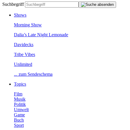
Suchbegriff
Shows
MorningShow
Dalia’sLateNightLemonade
Davidecks
TribeVibes
Unlimited
...zumSendeschema
Topics
Film
Musik
Politik
Umwelt
Game
Buch
Sport