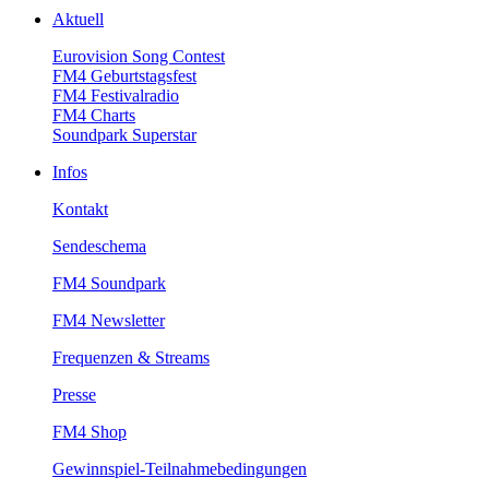
Aktuell
EurovisionSongContest
FM4Geburtstagsfest
FM4Festivalradio
FM4Charts
SoundparkSuperstar
Infos
Kontakt
Sendeschema
FM4Soundpark
FM4Newsletter
Frequenzen&Streams
Presse
FM4Shop
Gewinnspiel-Teilnahmebedingungen