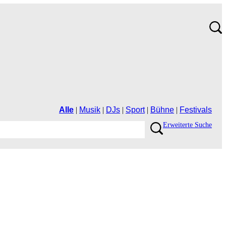
Alle
|
Musik
|
DJs
|
Sport
|
Bühne
|
Festivals
ErweiterteSuche