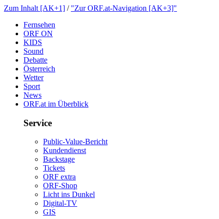
ZumInhalt[AK+1]
/
"ZurORF.at-Navigation[AK+3]"
Fernsehen
ORFON
KIDS
Sound
Debatte
Österreich
Wetter
Sport
News
ORF.atimÜberblick
Service
Public-Value-Bericht
Kundendienst
Backstage
Tickets
ORFextra
ORF-Shop
LichtinsDunkel
Digital-TV
GIS