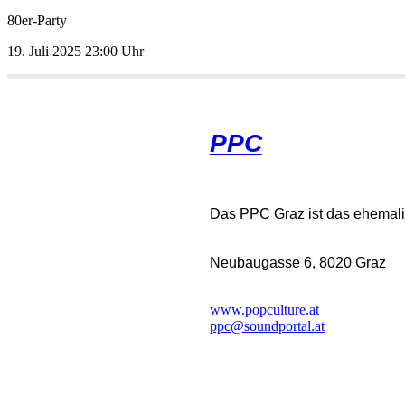
80er-Party
19.Juli202523:00Uhr
PPC
DasPPCGrazistdasehemalig
Neubaugasse6,8020Graz
www.popculture.at
ppc@soundportal.at