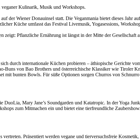
rzuveganerKulinarik,MusikundWorkshops.
eutaufderWienerDonauinselstatt.DieVeganmaniabietetdiesesJahr
licherKücheumfasstdasFestivalLivemusik,Yogasessions,Workshops,
nnenzeigt:PflanzlicheErnährungistlängstinderMittederGesellsch
nsichdurchinternationaleKüchenprobieren–äthiopischeGerichtevo
ao-BunsvonBaoBrothersundösterreichischeKlassikerwieTirolerKn
yPlanetmitbuntenBowls.FürsüßeOptionensorgenChurrosvonSchnurr
wieDuoLia,MaryJane’sSoundgardenundKatatropic.InderYogaJunkie
WorkshopszumMitmacheneinundbieteteinetierfreundlicheZaubers
reten.PräsentiertwerdenveganeundtierversuchsfreieKosmetik,Up