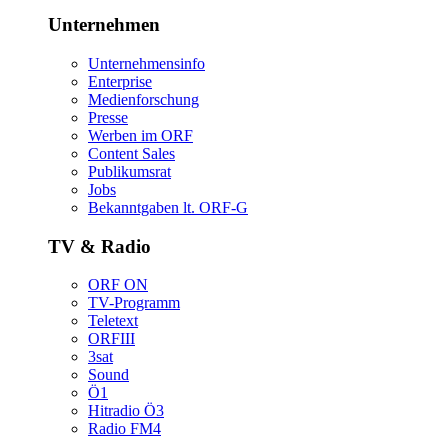
Unternehmen
Unternehmensinfo
Enterprise
Medienforschung
Presse
WerbenimORF
ContentSales
Publikumsrat
Jobs
Bekanntgabenlt.ORF-G
TV&Radio
ORFON
TV-Programm
Teletext
ORFIII
3sat
Sound
Ö1
HitradioÖ3
RadioFM4