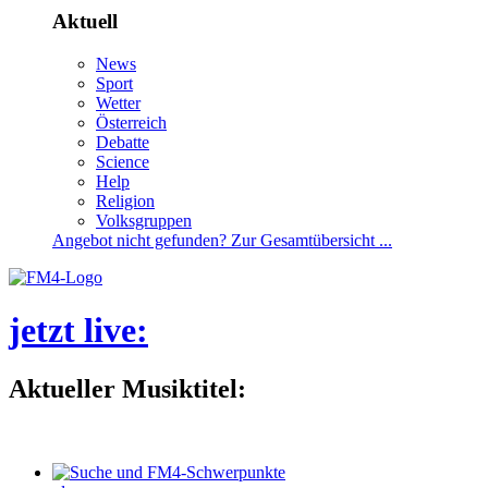
Aktuell
News
Sport
Wetter
Österreich
Debatte
Science
Help
Religion
Volksgruppen
Angebotnichtgefunden?ZurGesamtübersicht...
jetztlive
:
AktuellerMusiktitel: