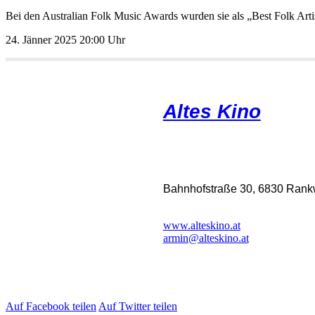
BeidenAustralianFolkMusicAwardswurdensieals„BestFolkArtist
24.Jänner202520:00Uhr
AltesKino
Bahnhofstraße30,6830Rankw
www.alteskino.at
armin@alteskino.at
AufFacebookteilen
AufTwitterteilen