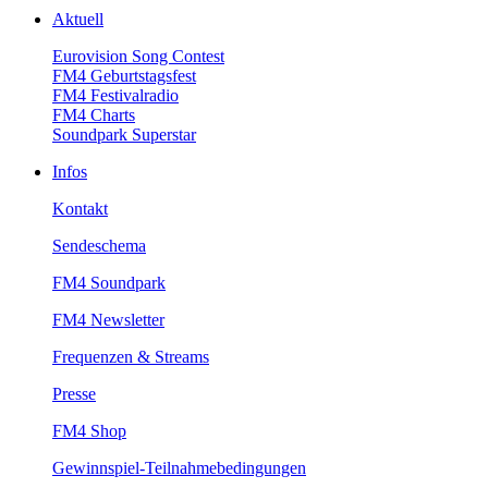
Aktuell
EurovisionSongContest
FM4Geburtstagsfest
FM4Festivalradio
FM4Charts
SoundparkSuperstar
Infos
Kontakt
Sendeschema
FM4Soundpark
FM4Newsletter
Frequenzen&Streams
Presse
FM4Shop
Gewinnspiel-Teilnahmebedingungen