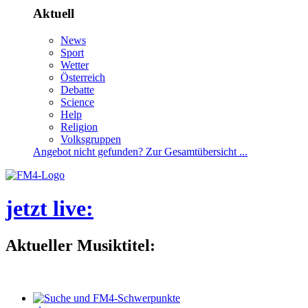
Aktuell
News
Sport
Wetter
Österreich
Debatte
Science
Help
Religion
Volksgruppen
Angebotnichtgefunden?ZurGesamtübersicht...
jetztlive
:
AktuellerMusiktitel: