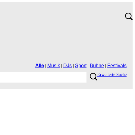
Alle
|
Musik
|
DJs
|
Sport
|
Bühne
|
Festivals
ErweiterteSuche