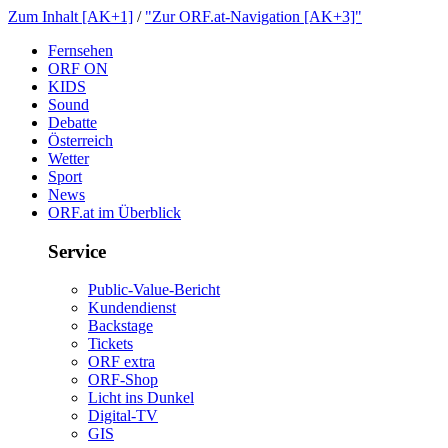
ZumInhalt[AK+1]
/
"ZurORF.at-Navigation[AK+3]"
Fernsehen
ORFON
KIDS
Sound
Debatte
Österreich
Wetter
Sport
News
ORF.atimÜberblick
Service
Public-Value-Bericht
Kundendienst
Backstage
Tickets
ORFextra
ORF-Shop
LichtinsDunkel
Digital-TV
GIS