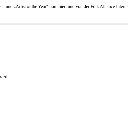
“und„ArtistoftheYear“nominiertundvonderFolkAllianceInternat
eil