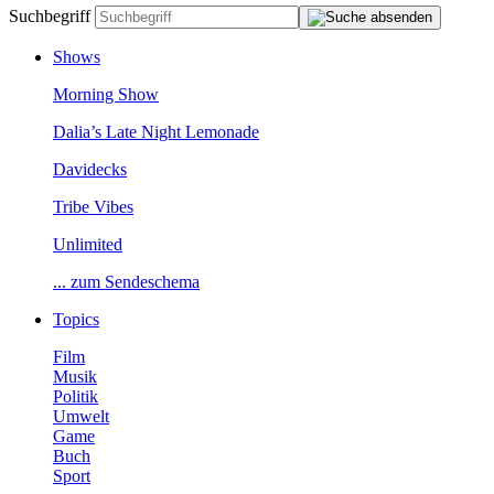
Suchbegriff
Shows
MorningShow
Dalia’sLateNightLemonade
Davidecks
TribeVibes
Unlimited
...zumSendeschema
Topics
Film
Musik
Politik
Umwelt
Game
Buch
Sport