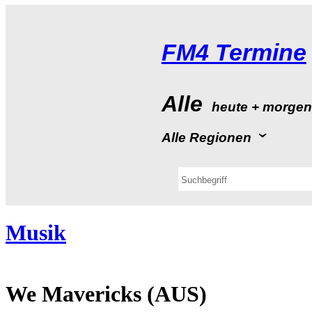
FM4Termine
Alle
heute+morge
AlleRegionen
Musik
WeMavericks(AUS)