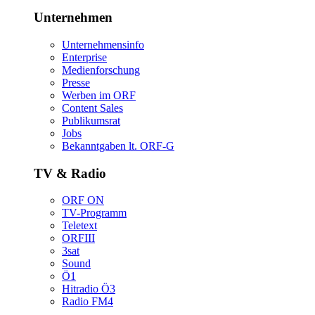
Unternehmen
Unternehmensinfo
Enterprise
Medienforschung
Presse
WerbenimORF
ContentSales
Publikumsrat
Jobs
Bekanntgabenlt.ORF-G
TV&Radio
ORFON
TV-Programm
Teletext
ORFIII
3sat
Sound
Ö1
HitradioÖ3
RadioFM4