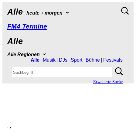
Alle
heute+morgen
FM4Termine
Alle
AlleRegionen
Alle
|
Musik
|
DJs
|
Sport
|
Bühne
|
Festivals
ErweiterteSuche
,,