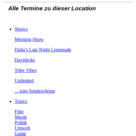
AlleTerminezudieserLocation
Shows
MorningShow
Dalia’sLateNightLemonade
Davidecks
TribeVibes
Unlimited
...zumSendeschema
Topics
Film
Musik
Politik
Umwelt
Game