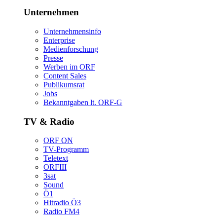
Unternehmen
Unternehmensinfo
Enterprise
Medienforschung
Presse
WerbenimORF
ContentSales
Publikumsrat
Jobs
Bekanntgabenlt.ORF-G
TV&Radio
ORFON
TV-Programm
Teletext
ORFIII
3sat
Sound
Ö1
HitradioÖ3
RadioFM4