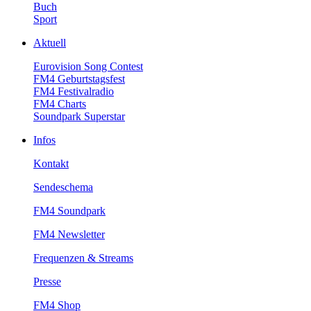
Buch
Sport
Aktuell
EurovisionSongContest
FM4Geburtstagsfest
FM4Festivalradio
FM4Charts
SoundparkSuperstar
Infos
Kontakt
Sendeschema
FM4Soundpark
FM4Newsletter
Frequenzen&Streams
Presse
FM4Shop