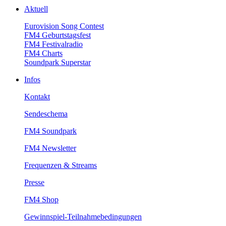
Aktuell
EurovisionSongContest
FM4Geburtstagsfest
FM4Festivalradio
FM4Charts
SoundparkSuperstar
Infos
Kontakt
Sendeschema
FM4Soundpark
FM4Newsletter
Frequenzen&Streams
Presse
FM4Shop
Gewinnspiel-Teilnahmebedingungen