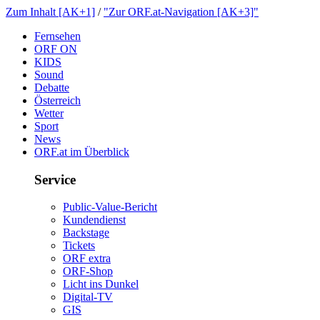
ZumInhalt[AK+1]
/
"ZurORF.at-Navigation[AK+3]"
Fernsehen
ORFON
KIDS
Sound
Debatte
Österreich
Wetter
Sport
News
ORF.atimÜberblick
Service
Public-Value-Bericht
Kundendienst
Backstage
Tickets
ORFextra
ORF-Shop
LichtinsDunkel
Digital-TV
GIS