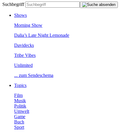
Suchbegriff
Shows
MorningShow
Dalia’sLateNightLemonade
Davidecks
TribeVibes
Unlimited
...zumSendeschema
Topics
Film
Musik
Politik
Umwelt
Game
Buch
Sport