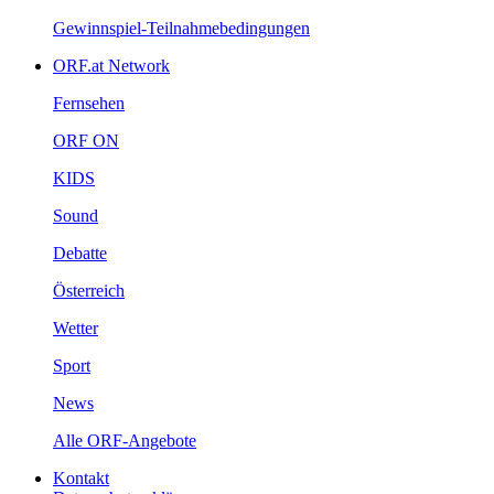
Gewinnspiel-Teilnahmebedingungen
ORF.atNetwork
Fernsehen
ORFON
KIDS
Sound
Debatte
Österreich
Wetter
Sport
News
AlleORF-Angebote
Kontakt