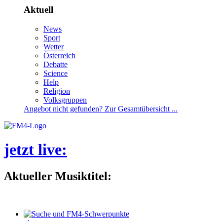
Aktuell
News
Sport
Wetter
Österreich
Debatte
Science
Help
Religion
Volksgruppen
Angebotnichtgefunden?ZurGesamtübersicht...
jetztlive
:
AktuellerMusiktitel: