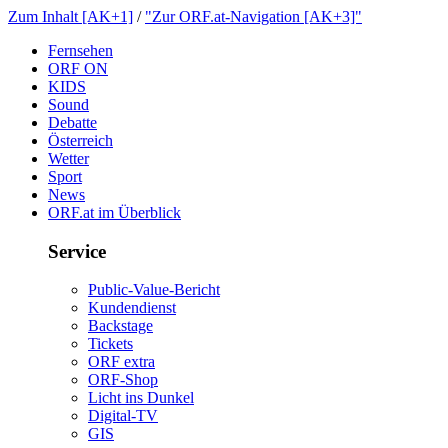
ZumInhalt[AK+1]
/
"ZurORF.at-Navigation[AK+3]"
Fernsehen
ORFON
KIDS
Sound
Debatte
Österreich
Wetter
Sport
News
ORF.atimÜberblick
Service
Public-Value-Bericht
Kundendienst
Backstage
Tickets
ORFextra
ORF-Shop
LichtinsDunkel
Digital-TV
GIS