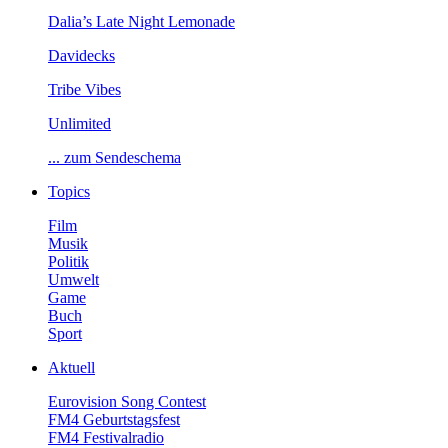
Dalia’sLateNightLemonade
Davidecks
TribeVibes
Unlimited
...zumSendeschema
Topics
Film
Musik
Politik
Umwelt
Game
Buch
Sport
Aktuell
EurovisionSongContest
FM4Geburtstagsfest
FM4Festivalradio