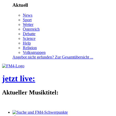
Aktuell
News
Sport
Wetter
Österreich
Debatte
Science
Help
Religion
Volksgruppen
Angebotnichtgefunden?ZurGesamtübersicht...
jetztlive
:
AktuellerMusiktitel: