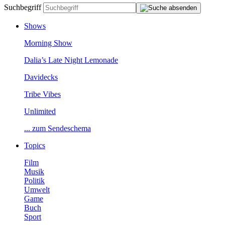
Suchbegriff
Shows
MorningShow
Dalia’sLateNightLemonade
Davidecks
TribeVibes
Unlimited
...zumSendeschema
Topics
Film
Musik
Politik
Umwelt
Game
Buch
Sport