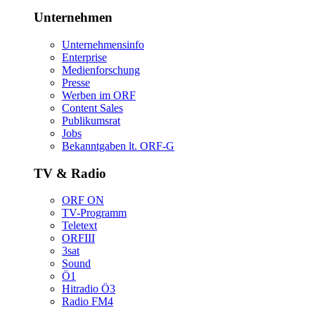
Unternehmen
Unternehmensinfo
Enterprise
Medienforschung
Presse
WerbenimORF
ContentSales
Publikumsrat
Jobs
Bekanntgabenlt.ORF-G
TV&Radio
ORFON
TV-Programm
Teletext
ORFIII
3sat
Sound
Ö1
HitradioÖ3
RadioFM4