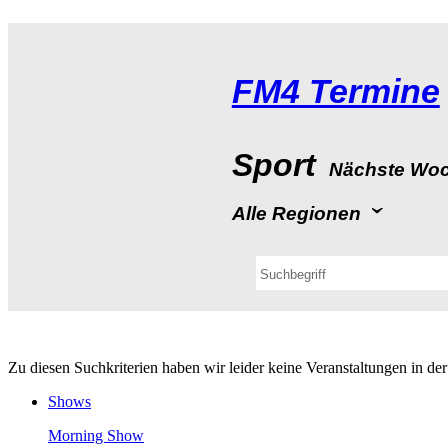
FM4Termine
Sport
NächsteWo
AlleRegionen
ZudiesenSuchkriterienhabenwirleiderkeineVeranstaltungeninde
Shows
MorningShow