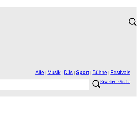
Alle
|
Musik
|
DJs
|
Sport
|
Bühne
|
Festivals
ErweiterteSuche