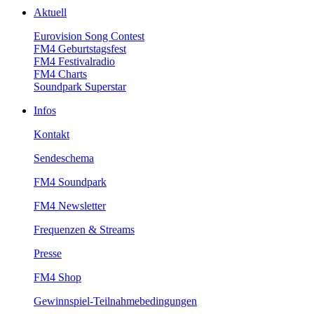
Aktuell
EurovisionSongContest
FM4Geburtstagsfest
FM4Festivalradio
FM4Charts
SoundparkSuperstar
Infos
Kontakt
Sendeschema
FM4Soundpark
FM4Newsletter
Frequenzen&Streams
Presse
FM4Shop
Gewinnspiel-Teilnahmebedingungen